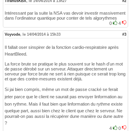
TiranusKBX
,
le 14/04/2014 à 13h27
#2
Intéressant par la suite la NSA vas devoir investir massivement
dans l'ordinateur quantique pour conter de tels algorythmes
0
4
Voyvode
,
le 14/04/2014 à 15h33
#3
Il fallait oser sinspirer de la fonction cardio-respiratoire après
HeartBleed.
La force brute se pratique le plus souvent sur le hash d'un mot
de passe dérobé sur un serveur. Attaquer directement un
serveur par force brute ne sert à rien puisque ce serait trop long
et que des contre-mesures existent déjà.
Si jai bien compris, même un mot de passe cracké se ferait
jeter parce que le client ne saurait pas envoyer linformation au
bon rythme. Mais il faut bien que linformation du rythme existe
quelque part, aussi bien chez le client que chez le serveur. Ne
pourrait-on pas aussi la récupérer dune manière ou dune autre
?
4
0