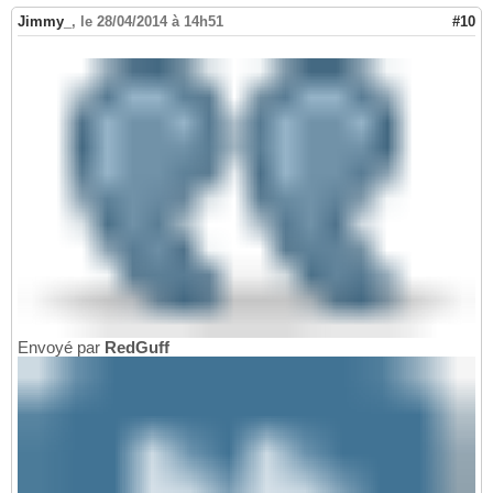
Jimmy_
,
le 28/04/2014 à 14h51
#10
Envoyé par
RedGuff