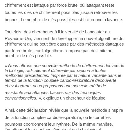
chiffrement est lattaque par force brute, où lattaquant teste
toutes les clés de chiffrement possibles jusquà retrouver les
bonnes. Le nombre de clés possibles est fini, connu à lavance.
Toutefois, des chercheurs à lUniversité de Lancaster au
Royaume-Uni, viennent de développer un nouvel algorithme de
chiffrement qui ne peut être cassé par des méthodes dattaques
par force brute, car l'algorithme n'impose pas de limite au
nombre de clés possible.
«
Nous offrons une nouvelle méthode de chiffrement dérivée de
la biologie, radicalement différente par rapport à toutes
méthodes précédentes. Inspirée par la nature variante dans le
temps de la fonction couplée cardio-respiratoire découverte
chez lhomme, nous proposons une nouvelle méthode
résistante aux attaques basées sur des techniques
conventionnelles.
», explique un chercheur de léquipe.
Ainsi, cette déclaration révèle que la nouvelle méthode sinspire
de la fonction couplée cardio-respiratoire, où le cur et les
poumons coordonnent leur rythme. De la même manière,
lémetteur et le récepteur s'inspirent de la biologie et