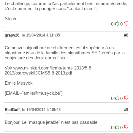
Le challenge, comme tu l'as parfaitement bien résumé Voïvode,
c'est comment la partager sans "contact direct".
Steph
0
0
grapy28
,
le 19/04/2014 à 11h35
#8
Ce nouvel algorithme de chiffrement est-il supérieur à un
algorithme issu de la famille des algorithmes SED créés par la
conjecture des deux corps finis
Voir www.m-hikari.com/ijcms/ijcms-2013/5-8-
2013/ostrowskiIJCMS5-8-2013.pdf
Emile Musyck
[EMAIL="emile@musyck.be"]
0
0
RedGuff
,
le 19/04/2014 à 18h48
#9
Bonjour. Le "masque jetable" n'est pas cassable.
0
0