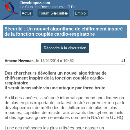
Developpez.com
Le Club des Développeurs et IT Pro
Actus
Forum S�curit�
Emploi
Sécurité
:
Un nouvel algorithme de chiffrement inspiré
de la fonction couplée cardio-respiratoire
Répondre à la discussion
Arsene Newman
,
le 12/04/2014 à 10h52
#1
Des chercheurs dévoilent un nouvel algorithme de
chiffrement inspiré de la fonction couplée cardio-
respiratoire
il serait incassable via une attaque par force brute
Au fil des années, la sécurité informatique prend une dimension
de plus en plus importante, cela est illustré en premier lieu par le
développement de méthodes de chiffrement de plus en plus
robustes, capables de résister aux assauts des cybercriminels
et des agences gouvernementales comme la NSA et le GCHQ.
Lune des méthodes les plus utilisées pour casser un