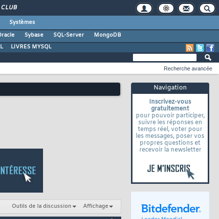
CLUB
Systèmes
racle
Sybase
SQL-Server
MongoDB
L
LIVRES MYSQL
Recherche avancée
Navigation
Inscrivez-vous
gratuitement
pour pouvoir participer,
suivre les réponses en
temps réel, voter pour
les messages, poser vos
propres questions et
recevoir la newsletter
Outils de la discussion
Affichage