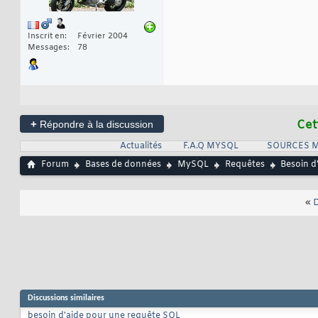
Inscrit en
Février 2004
Messages
78
+
Cet
Répondre à la discussion
Actualités
F.A.Q MYSQL
SOURCES 
Forum
Bases de données
MySQL
Requêtes
Besoin d
«
D
Discussions similaires
besoin d'aide pour une requête SQL