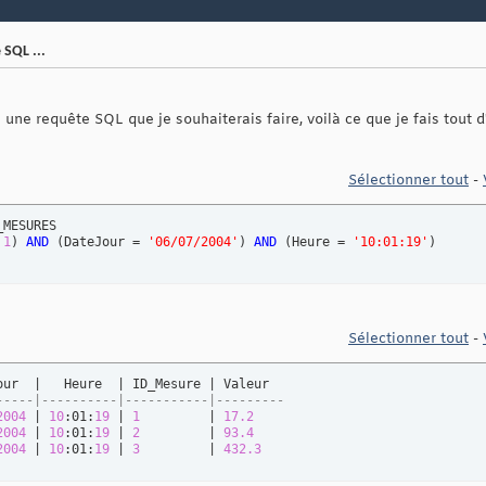
SQL ...
e une requête SQL que je souhaiterais faire, voilà ce que je fais tout d
Sélectionner tout
-
 
1
)
AND
(
DateJour = 
'06/07/2004'
)
AND
(
Heure = 
'10:01:19'
)
Sélectionner tout
-
-----|----------|-----------|---------
2004
 | 
10
:01:
19
 | 
1
         | 
17.2
2004
 | 
10
:01:
19
 | 
2
         | 
93.4
2004
 | 
10
:01:
19
 | 
3
         | 
432.3