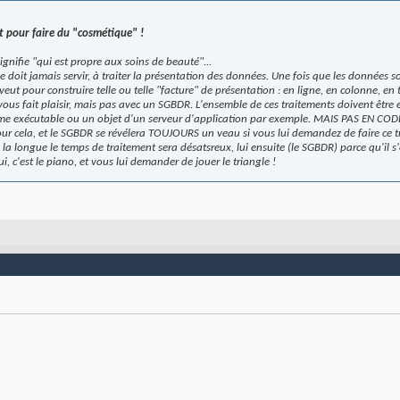
t pour faire du "cosmétique" !
ifie "qui est propre aux soins de beauté"...
 doit jamais servir, à traiter la présentation des données. Une fois que les données so
n veut pour construire telle ou telle "facture" de présentation : en ligne, en colonne, en 
 vous fait plaisir, mais pas avec un SGBDR. L'ensemble de ces traitements doivent être 
amme exécutable ou un objet d'un serveur d'application par exemple. MAIS PAS EN CODE
our cela, et le SGBDR se révélera TOUJOURS un veau si vous lui demandez de faire ce t
la longue le temps de traitement sera désatsreux, lui ensuite (le SGBDR) parce qu'il 
i, c'est le piano, et vous lui demander de jouer le triangle !