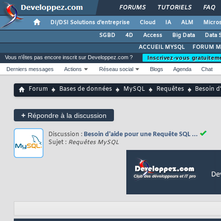
FORUMS
TUTORIELS
FAQ
DI/DSI Solutions d'entreprise
Cloud
IA
ALM
Micros
SGBD
4D
Access
Big Data
Data 
ACCUEIL MYSQL
FORUM M
Vous n'êtes pas encore inscrit sur Developpez.com ?
Inscrivez-vous gratuitem
Derniers messages
Actions
Réseau social
Blogs
Agenda
Chat
Forum
Bases de données
MySQL
Requêtes
Besoin d
+
Répondre à la discussion
Discussion :
Besoin d'aide pour une Requête SQL ...
Sujet :
Requêtes MySQL