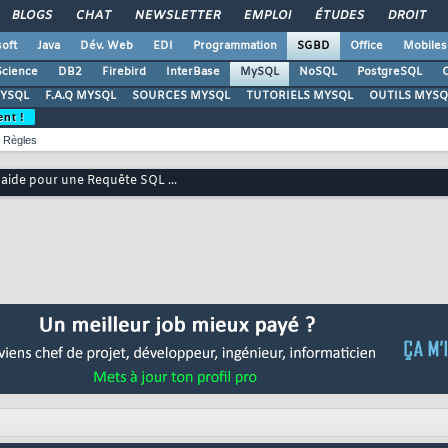
BLOGS
CHAT
NEWSLETTER
EMPLOI
ÉTUDES
DROIT
oft
Java
Dév. Web
EDI
Programmation
SGBD
Office
Mobiles
Science
DB2
Firebird
InterBase
MySQL
NoSQL
PostgreSQL
O
YSQL
F.A.Q MYSQL
SOURCES MYSQL
TUTORIELS MYSQL
OUTILS MYSQ
ent !
Règles
'aide pour une Requête SQL ...