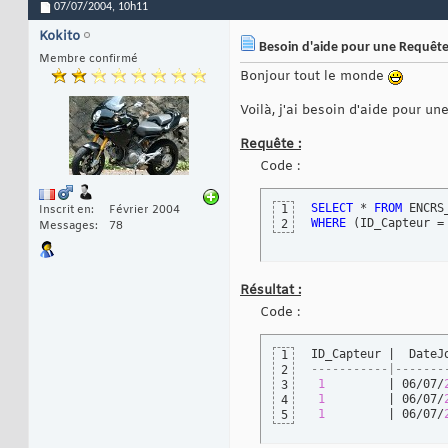
07/07/2004,
10h11
Kokito
Besoin d'aide pour une Requête 
Membre confirmé
Bonjour tout le monde
Voilà, j'ai besoin d'aide pour un
Requête :
Code :
SELECT
 * 
FROM
1
Inscrit en
Février 2004
WHERE
(
ID_Capteur =
2
Messages
78
Résultat :
Code :
1
-----------|-------
2
1
         | 06/07/
3
1
         | 06/07/
4
1
         | 06/07/
5