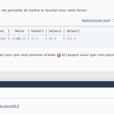
 me permette de mettre le résultat sous cette forme :
Sélectionner tout
-
-----|----------|---------|---------|----------
2004
 | 
10
:01:
19
 | 
17.2
    | 
93.4
    | 
432.3
clair pour que vous puissiez m'aider
et j'espere aussi que c'est poss
/erreurs/#L9