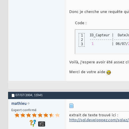
Donc je cherche une requête qui
Code :
1
-----------|-------
2
1
         | 06/07/
3
Voilà, j'espere avoir été assez 
Merci de votre aide
07/07/2004,
11h41
mathieu
Expert confirmé
extrait de texte trouvé ici :
http://sql.developpez.com/sqlaz