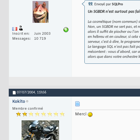
Envoyé par
SQLPro
Un SGBDR n'est surtout pas fai
La cosmétique (nom commun) sign
Non, un SGBDR ne sert pas, et ne
alors il suffit de piocher ou l'o
Inscrit en
Juin 2003
en hébreu et en couleur, si cela
Messages
10 719
serveur, c'est à dire, le progr
Le langage SQL n'est pas fait p
mécontent : vous d'abord, car a 
alors que dans votre orchestre lu
07/07/2004,
11h56
Kokito
Membre confirmé
Merci