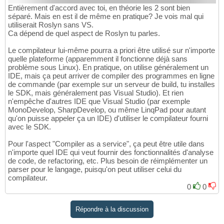
Entièrement d'accord avec toi, en théorie les 2 sont bien
séparé. Mais en est il de même en pratique? Je vois mal qui
utiliserait Roslyn sans VS.
Ca dépend de quel aspect de Roslyn tu parles.
Le compilateur lui-même pourra a priori être utilisé sur n'importe
quelle plateforme (apparemment il fonctionne déjà sans
problème sous Linux). En pratique, on utilise généralement un
IDE, mais ça peut arriver de compiler des programmes en ligne
de commande (par exemple sur un serveur de build, tu installes
le SDK, mais généralement pas Visual Studio). Et rien
n'empêche d'autres IDE que Visual Studio (par exemple
MonoDevelop, SharpDevelop, ou même LinqPad pour autant
qu'on puisse appeler ça un IDE) d'utiliser le compilateur fourni
avec le SDK.
Pour l'aspect "Compiler as a service", ça peut être utile dans
n'importe quel IDE qui veut fournir des fonctionnalités d'analyse
de code, de refactoring, etc. Plus besoin de réimplémenter un
parser pour le langage, puisqu'on peut utiliser celui du
compilateur.
0
0
Répondre à la discussion