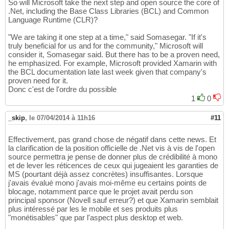
So will Microsoft take the next step and open source the core of
.Net, including the Base Class Libraries (BCL) and Common
Language Runtime (CLR)?
"We are taking it one step at a time," said Somasegar. "If it's
truly beneficial for us and for the community," Microsoft will
consider it, Somasegar said. But there has to be a proven need,
he emphasized. For example, Microsoft provided Xamarin with
the BCL documentation late last week given that company's
proven need for it.
Donc c'est de l'ordre du possible
1
0
_skip
,
le 07/04/2014 à 11h16
#11
Effectivement, pas grand chose de négatif dans cette news. Et
la clarification de la position officielle de .Net vis à vis de l'open
source permettra je pense de donner plus de crédibilité à mono
et de lever les réticences de ceux qui jugeaient les garanties de
MS (pourtant déjà assez concrètes) insuffisantes. Lorsque
j'avais évalué mono j'avais moi-même eu certains points de
blocage, notamment parce que le projet avait perdu son
principal sponsor (Novell sauf erreur?) et que Xamarin semblait
plus intéressé par les le mobile et ses produits plus
"monétisables" que par l'aspect plus desktop et web.