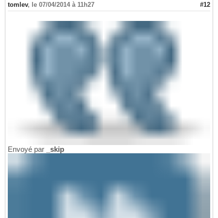
tomlev
,
le 07/04/2014 à 11h27
#12
Envoyé par
_skip