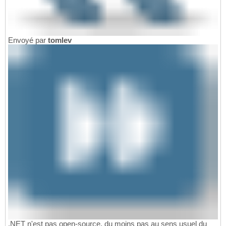
Envoyé par
tomlev
.NET n'est pas open-source, du moins pas au sens usuel du