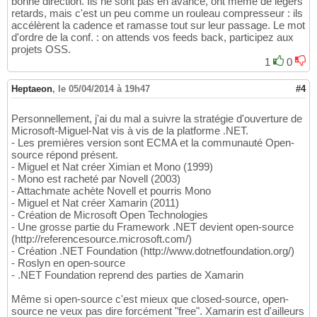
bonne direction. Ils ne sont pas en avance, ont même de légers
retards, mais c'est un peu comme un rouleau compresseur : ils
accélèrent la cadence et ramasse tout sur leur passage. Le mot
d'ordre de la conf. : on attends vos feeds back, participez aux
projets OSS.
1
0
Heptaeon
,
le 05/04/2014 à 19h47
#4
Personnellement, j'ai du mal a suivre la stratégie d'ouverture de
Microsoft-Miguel-Nat vis à vis de la platforme .NET.
- Les premières version sont ECMA et la communauté Open-
source répond présent.
- Miguel et Nat créer Ximian et Mono (1999)
- Mono est racheté par Novell (2003)
- Attachmate achète Novell et pourris Mono
- Miguel et Nat créer Xamarin (2011)
- Création de Microsoft Open Technologies
- Une grosse partie du Framework .NET devient open-source
(http://referencesource.microsoft.com/)
- Création .NET Foundation (http://www.dotnetfoundation.org/)
- Roslyn en open-source
- .NET Foundation reprend des parties de Xamarin
Même si open-source c'est mieux que closed-source, open-
source ne veux pas dire forcément "free". Xamarin est d'ailleurs