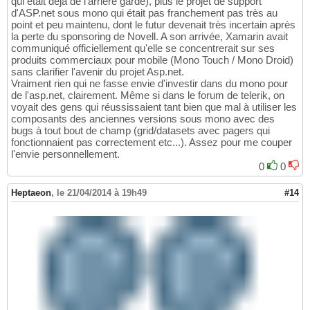
qui était déjà de l'arrière garde), plus le projet de support
d'ASP.net sous mono qui était pas franchement pas très au
point et peu maintenu, dont le futur devenait très incertain après
la perte du sponsoring de Novell. A son arrivée, Xamarin avait
communiqué officiellement qu'elle se concentrerait sur ses
produits commerciaux pour mobile (Mono Touch / Mono Droid)
sans clarifier l'avenir du projet Asp.net.
Vraiment rien qui ne fasse envie d'investir dans du mono pour
de l'asp.net, clairement. Même si dans le forum de telerik, on
voyait des gens qui réussissaient tant bien que mal à utiliser les
composants des anciennes versions sous mono avec des
bugs à tout bout de champ (grid/datasets avec pagers qui
fonctionnaient pas correctement etc...). Assez pour me couper
l'envie personnellement.
0
0
Heptaeon
,
le 21/04/2014 à 19h49
#14