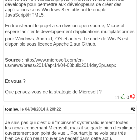
développé pour permettre aux développeurs de créer des
applications sous Windows 8 en utilisant le couple
JavaScript/HTML5.
En transférant le projet à sa division open source, Microsoft
espère faciliter le développement dapplications multiplateformes
pour Windows, Android, iOS et autres. Le code de WinJS est
disponible sous licence Apache 2 sur Github.
Source
: http://www.microsoft.com/en-
us/news/press/2014/apr14/04-03build2014day2pr.aspx
Et vous ?
Que pensez-vous de la stratégie de Microsoft ?
11
0
tomlev
,
le 04/04/2014 à 20h22
#2
Je sais pas qui c'est qui "moinsse" systématiquement toutes
les news concernant Microsoft, mais il se garde bien d'expliquer
ouvertement son point de vue... Pourtant je ne vois pas très
bien ce qu'on peut trouver de négatif dans cette actu.