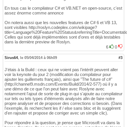
En tous cas le compilateur C# et VB.NET en open-source, c'est
assez énorme comme annonce
On notera aussi que les nouvelles features de C# 6 et VB 13,
sont visibles http://roslyn.codeplex.com/wikipage?
title=Language%20Feature%20Status&referringTitle=Documentati
Celles qui sont déjà implémentées sont d'ores et déjà testables
dans la dernière preview de Roslyn.
6
0
Sirus64
,
le 05/04/2014 à 06h09
#3
J'étais à la Build : ceux qui ne voient pas l'intérêt peuvent aller
voir la keynote du jour 2 (modification du compilateur pour
ajouter les guillemets français), ainsi que "The future of c#"
(http://channel9.msdn.com/Events/Build/2014/2-577) où il y a
une démo de ce que l'on peut faire avec Roslyne avec
notamment l'ajout de sorte de plug-in qui s'ajoute au compilateur
sur tels ou tels types d'éléments analysés afin de faire notre
propre analyser et de proposer des corrections si besoin. (Dans
l'exemple, ils recherchent les if / else sans bloc et ils suggèrent
d'en rajouter et propose de corriger avec un simple clic).
Pour répondre à la question, je pense que Microsoft va dans la