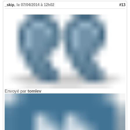
_skip
,
le 07/04/2014 à 12h02
#13
Envoyé par
tomlev