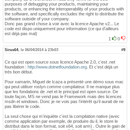
purposes of debugging your products, maintaining your
products, or enhancing the interoperability of your products with
the software, and specifically excludes the right to distribute the
software outside of your company.
Donc pas grand chose à voir avec la licence Apache v2... Le
code est dispo uniquement pour information (ce qui d'ailleurs
est déjà pas mal)
1
0
Sirus64
,
le 06/04/2014 à 23h03
#9
Ce qui est open source sous licence Apache 2.0, c'est .net
foundation :
http://www.dotnetfoundation.org
. Et c'est déjà un
très bon début.
Pour xamarin, Miguel de Icaza a présenté une démo sous mac
qui peut utiliser roslyn comme compilateur. Il ne manque plus
que les fondations de .net et le principal est open source. De
toute façon, MS ne vend pas le Framework mais des licences
msdn et windows. Donc je ne vois pas l'intérêt qu'il aurait de ne
pas libérer le code.
La seul chose qui m'inquiète c'est la compilation native (avec
comme application par exemple, de produire du il, le store le
distribut dans le bon format, soit x64, soit arm) . Outre le gain de