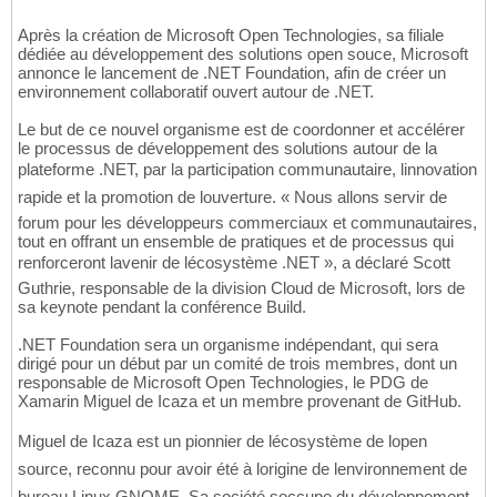
Après la création de Microsoft Open Technologies, sa filiale
dédiée au développement des solutions open souce, Microsoft
annonce le lancement de .NET Foundation, afin de créer un
environnement collaboratif ouvert autour de .NET.
Le but de ce nouvel organisme est de coordonner et accélérer
le processus de développement des solutions autour de la
plateforme .NET, par la participation communautaire, linnovation
rapide et la promotion de louverture. « Nous allons servir de
forum pour les développeurs commerciaux et communautaires,
tout en offrant un ensemble de pratiques et de processus qui
renforceront lavenir de lécosystème .NET », a déclaré Scott
Guthrie, responsable de la division Cloud de Microsoft, lors de
sa keynote pendant la conférence Build.
.NET Foundation sera un organisme indépendant, qui sera
dirigé pour un début par un comité de trois membres, dont un
responsable de Microsoft Open Technologies, le PDG de
Xamarin Miguel de Icaza et un membre provenant de GitHub.
Miguel de Icaza est un pionnier de lécosystème de lopen
source, reconnu pour avoir été à lorigine de lenvironnement de
bureau Linux GNOME. Sa société soccupe du développement