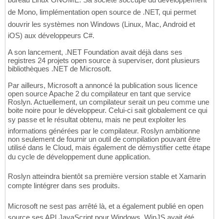
de Mono, limplémentation open source de .NET, qui permet
douvrir les systèmes non Windows (Linux, Mac, Android et
iOS) aux développeurs C#.
A son lancement, .NET Foundation avait déjà dans ses
registres 24 projets open source à superviser, dont plusieurs
bibliothèques .NET de Microsoft.
Par ailleurs, Microsoft a annoncé la publication sous licence
open source Apache 2 du compilateur en tant que service
Roslyn. Actuellement, un compilateur serait un peu comme une
boite noire pour le développeur. Celui-ci sait globalement ce qui
sy passe et le résultat obtenu, mais ne peut exploiter les
informations générées par le compilateur. Roslyn ambitionne
non seulement de fournir un outil de compilation pouvant être
utilisé dans le Cloud, mais également de démystifier cette étape
du cycle de développement dune application.
Roslyn atteindra bientôt sa première version stable et Xamarin
compte lintégrer dans ses produits.
Microsoft ne sest pas arrêté là, et a également publié en open
source ses API JavaScript pour Windows. WinJS avait été