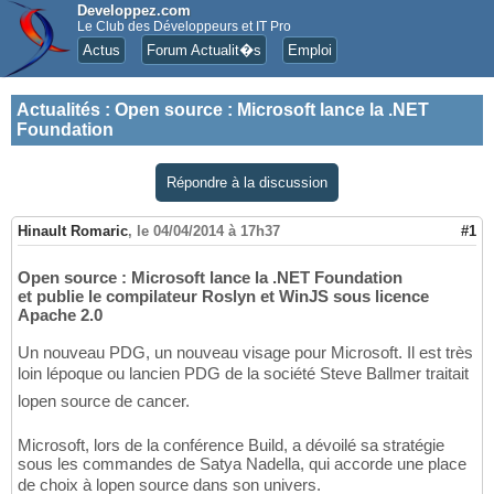
Developpez.com
Le Club des Développeurs et IT Pro
Actus
Forum Actualit�s
Emploi
Actualités
:
Open source : Microsoft lance la .NET
Foundation
Répondre à la discussion
Hinault Romaric
,
le 04/04/2014 à 17h37
#1
Open source : Microsoft lance la .NET Foundation
et publie le compilateur Roslyn et WinJS sous licence
Apache 2.0
Un nouveau PDG, un nouveau visage pour Microsoft. Il est très
loin lépoque ou lancien PDG de la société Steve Ballmer traitait
lopen source de cancer.
Microsoft, lors de la conférence Build, a dévoilé sa stratégie
sous les commandes de Satya Nadella, qui accorde une place
de choix à lopen source dans son univers.