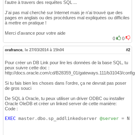
l'autre à travers des requêtes SQL ...
J'ai pas mal cherché sur Internet mais je n'ai trouvé que des
pages en anglais ou des procédures mal expliquées ou difficiles
à mettre en pratique !
Merci d'avance pour votre aide
0
0
orafrance
,
le 27/03/2014 à 15h04
#2
Pour créer un DB Link pour lire les données de la base SQL, tu
peux suivre cette doc :
http://docs.oracle.com/cd/B28359_01/gateways.111/b31043/con
Si tu fais bien les choses dans l'ordre, ça ne devrait pas poser
de gros souci
De SQL à Oracle, tu peux utiliser un driver ODBC ou installer
Oracle OleDB et créer un linked server de cette manière:
Code :
EXEC
 master.dbo.sp_addlinkedserver 
@server
 = N
'S