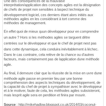
Une des conséquences de la mauvaise
interprétation/application des concepts agiles est la désignation
de chefs de projet non sensibles à laspect technique du
développement logiciel, ces derniers étant alors initiés aux
méthodes agiles en les considérant à tort comme des
méthodes de management.
En effet quoi de mieux quun développeur pour en comprendre
un autre ? Hors si les méthodes agiles se targuent dêtre
centrées sur le développeur et que le chef de projet nest pas
dans cette dynamique, cela conduira inévitablement à léchec.
Dans le cas contraire, cela relève de la chance ou d'autres
facteurs, mais certainement pas de lapplication dune méthode
agile.
Au final, il demeure clair que la réussite de la mise en uvre dune
méthode agile passe en premier lieu par une bonne
compréhension des aspects techniques du développement, de
la capacité du chef de projet à sympathiser avec le développeur
et à le motiver, faute de cela, les méthodes agiles subsisteront,
mais lesprit agile sera en perdition et finira par mourir.
Source
: http://mikehadlow.blogspot.co.uk/2014/03/coconut-