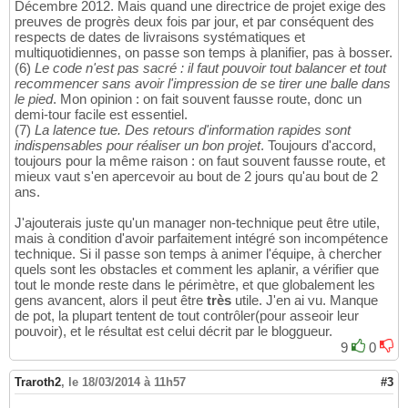
Décembre 2012. Mais quand une directrice de projet exige des
preuves de progrès deux fois par jour, et par conséquent des
respects de dates de livraisons systématiques et
multiquotidiennes, on passe son temps à planifier, pas à bosser.
(6)
Le code n'est pas sacré : il faut pouvoir tout balancer et tout
recommencer sans avoir l'impression de se tirer une balle dans
le pied
. Mon opinion : on fait souvent fausse route, donc un
demi-tour facile est essentiel.
(7)
La latence tue. Des retours d'information rapides sont
indispensables pour réaliser un bon projet
. Toujours d'accord,
toujours pour la même raison : on faut souvent fausse route, et
mieux vaut s'en apercevoir au bout de 2 jours qu'au bout de 2
ans.
J'ajouterais juste qu'un manager non-technique peut être utile,
mais à condition d'avoir parfaitement intégré son incompétence
technique. Si il passe son temps à animer l'équipe, à chercher
quels sont les obstacles et comment les aplanir, a vérifier que
tout le monde reste dans le périmètre, et que globalement les
gens avancent, alors il peut être
très
utile. J'en ai vu. Manque
de pot, la plupart tentent de tout contrôler(pour asseoir leur
pouvoir), et le résultat est celui décrit par le bloggueur.
9
0
Traroth2
,
le 18/03/2014 à 11h57
#3