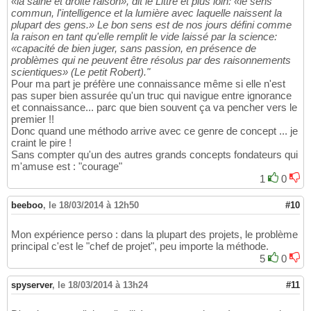
«la saine et droite raison», dit le Littré et plus loin: «le sens
commun, l'intelligence et la lumière avec laquelle naissent la
plupart des gens.» Le bon sens est de nos jours défini comme
la raison en tant qu'elle remplit le vide laissé par la science:
«capacité de bien juger, sans passion, en présence de
problèmes qui ne peuvent être résolus par des raisonnements
scientiques» (Le petit Robert)."
Pour ma part je préfère une connaissance même si elle n'est
pas super bien assurée qu'un truc qui navigue entre ignorance
et connaissance... parc que bien souvent ça va pencher vers le
premier !!
Donc quand une méthodo arrive avec ce genre de concept ... je
craint le pire !
Sans compter qu'un des autres grands concepts fondateurs qui
m'amuse est : "courage"
1
0
beeboo
,
le 18/03/2014 à 12h50
#10
Mon expérience perso : dans la plupart des projets, le problème
principal c'est le "chef de projet", peu importe la méthode.
5
0
spyserver
,
le 18/03/2014 à 13h24
#11