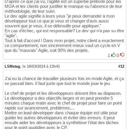
D'après ce que j'ai vu, l'agilité est un superbe prétexte pour les
MOA et les clients pour justifier le manque ou l'absence de leur
méthodologie, de leur suivi.
Le dev agile signifie à leurs yeux "je peux demander à mon
développeur tout ce que je veux et changer d'avis aussi
souvent que je veux, il se débrouille pour appliquer."
En cas d'échec, qui est responsable? Le dev qui n'a pas su être
"agile".
Tout à fait d'accord ! Dans mon projet, notre client a exactement
ce comportement, non sincèrement mieux vaut un cycle en V
que du "mauvais" Agile, soit 90% des projets.
1
0
LSMetag
,
le 18/03/2014 à 13h41
#12
J'ai eu la chance de travailler plusieurs fois en mode Agile, et ça
se passait bien. Il faut juste que tout le monde joue le jeu.
Le chef de projet et les développeurs doivent être au diapason.
Le développeur a des objectifs larges et on peut prendre 5
minutes chaque matin avec le chef de projet pour faire un point
rapide sur avancement, problèmes,...
Mettre un lead-développer dans chaque équipe est utile pour
guider les autres développeurs et éviter des erreurs. Il peut
ensuite aider les développeurs à synthétiser l'état des tâches
pour le point quotidien avec le CP.