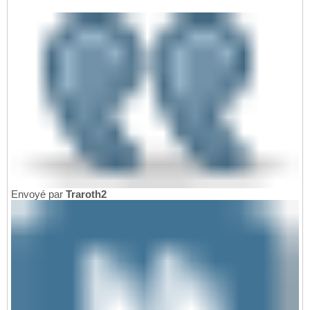
Envoyé par
Traroth2