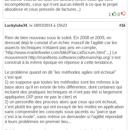
incompétents, ceux qui n'ont aucun intérêt à ce que le projet
aboutisse et ceux pressés de facturer...)
1
0
Luckyluke34
,
le 18/03/2014 à 15h23
#16
Rien de bien nouveau sous le soleil. En 2008 et 2009, on
dressait déjà le constat d'un échec massif de l'agilité car les
aspects techniques n'étaient pas pris en compte,
"http://www.martinfowler.com/bliki/FlaccidScrum.html"...) Le
mouvement http://manifesto.softwarecraftsmanship.org/ s'est
construit à la même époque en réponse à cette tendance.
Le problème quand on dit "les méthodes agiles ont échoué"
c'est que
1) on suppose que toutes les méthodes sont les mêmes à la
base alors qu'il en existe de très différentes, dont certaines qui
incluent des pratiques techniques et n'ont pas été si largement
appliquées (XP pour ne pas le citer) et
2) on personifie des process alors que ceux qui ont échoué,
c'est plutôt les gens qui ont essayé de les mettre en application
sans comprendre les concepts sous-jacents ou "parce que
c'est à la mode", sans même se demander si l'agilité répondait
à leurs problèmes en premier lieu...