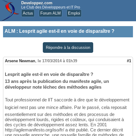
Developpez.com
Le Club des Développeurs et IT Pro
Actus
Forum ALM
Emploi
ALM
:
Lesprit agile est-il en voie de disparaître ?
Répondre à la discussion
Arsene Newman
,
le 17/03/2014 à 01h39
#1
Lesprit agile est-il en voie de disparaître ?
13 ans après la publication du manifeste agile, un
développeur note léchec des méthodes agiles
Tout professionnel de lIT saccorde à dire que le développement
logiciel nest pas une mince affaire. Par le passé, cela reposait
essentiellement sur des méthodes et des processus de
développement lourds, rigides et coûteux, qui conduisaient à
des cycles de développement assez lents. En 2001
http://agilemanifesto.org/iso/fr/ a été publié. Ce dernier décrit
une nouvelle approche, une nouvelle famille de méthodes de