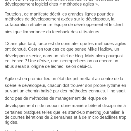
développement logiciel dites « méthodes agiles ».
Toutefois, ce manifeste décrit les grandes lignes pour des
méthodes de développement axées sur le développeur, la
collaboration étroite entre léquipe de développement et le client
ainsi que limportance du feedback des utilisateurs.
13 ans plus tard, force est de constater que les méthodes agiles
ont échoué. Cest en tout cas ce que pense Mike Hadlow, un
développeur senior, dans un billet de blog. Mais alors pourquoi
cet échec ? Une dérive, une incompréhension ou encore un
abus serait à lorigine de léchec, selon celui-ci.
Agile est en premier lieu un état desprit mettant au centre de la
scène le développeur, chacun doit trouver son propre rythme en
suivant un chemin balisé par des méthodes connues. Il ne sagit
donc pas de méthodes de management de léquipe de
développement ni de recourir dune manière bête et disciplinée à
certaines pratiques telles que les stand-up meeting journalier, à
de courtes itérations de 2 semaines et à de micro deadlines trop
rigides.