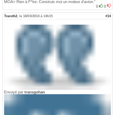
MOA> Rien à f**tre. Construis moi un moteur d'avion."
0
0
Traroth2
,
le 18/03/2014 à 14h15
#14
Envoyé par
transgohan