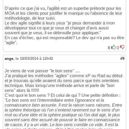
D'après ce que j'ai vu, l'agilité est un superbe prétexte pour les
MOA et les clients pour justifier le manque ou l'absence de leur
méthodologie, de leur suivi.
Le dev agile signifie à leurs yeux "je peux demander à mon
développeur tout ce que je veux et changer d'avis aussi
souvent que je veux, il se débrouille pour appliquer."
En cas d'échec, qui est responsable? Le dev qui n'a pas su être
"agile".
8
0
ange
,
le 18/03/2014 à 12h42
#9
Je viens de voir passer "le bon sens" ....
J'ai pratiqué les méthodes "agiles" comme xP ou Rad au début
et je trouvais qu'elle avaient du sens parce que très orientées
technique. Mais lorsqu'une méthode arrive et parle de "bon
sens" alors là !!!!!!!
C'est quoi le bon sens ? Et celui de qui ? Une petite définition :
"Le bon sens est l'intermédiaire entre l'ignorance et la
connaissance bien assurée. Il est la raison sans raisons. Entre
la sphère théorique où l'on s'entend rarement sur le sens d'un
mot ou d'une idée et la sphère pratique où l'on doit agir, le plus
souvent sans être assuré de pouvoir le faire en connaissance
de cause, il y a un vide. Le bon sens comble ce vide. Il est la