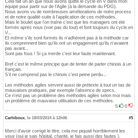
Cela fait un an que nous avons quitté le cycle en V dans mon
équipé pour partir sur de l'Agile (à la demande du PDG).
Nous avons vu de nombreuses améliorations de notre process
et de notre qualité suite à l'application de ces méthodes.
Mais le boulet que l'on traîne c'est que les managers ont été
formés après nous (voir pas du tout) et font toujours du cycle en
V...
Et même s'ils sont formés ils n'adhèrent pas à la méthode car
ils comprennent bien qu'ils ont un engagement qu'ils n'avaient
pas avant...
Sont pas fous ! Si ça merde c'est leur faute maintenant.
Bref c'est le même principe que de tenter de parler chinois à un
français.
S'il ne comprend pas le chinois c'est peine perdu...
Les méthodes agiles servent aussi de prétexte à tout un tas de
mauvaises pratiques, par exemple l'absence de specs.
Ce n'est pas un problème des méthodes agiles selon moi mais
un problème de mauvaise utilisation de ces méthodes.
5
0
Carhiboux
,
le 18/03/2014 à 12h06
#5
Merci d'avoir corrigé le titre, cela me piquait horriblement les
yeux (oui je sais hôpital, charité, je fais aussi des fautes ).