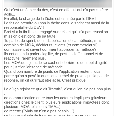
Oui c'est un échec du dev, c'est en effet lui qui n'a pas su être
agile...
En effet, la charge de la tâche est estimée par le DEV !
Le fait de prendre ou non la tâche dans le sprint est aussi de la
responsabilité du DEV !
Bref si à la fin il s'est engagé sur cela et qu'il n'a pas réussi sa
mission c'est donc de sa faute.
Tu parles de sprint, donc d'application de la méthode, mais
combien de MOA, décideurs, clients (et commerciaux!)
connaissent et savent comment appliquer la méthode?
Ils ont entendu parler d'agilité, de post-it, d'effet tunnel et de
réactivité, rarement plus.
Les MOA dont je parle se cachent derrière le concept d'agilité
pour justifier l'absence de méthode.
Quand bon nombre de points de l'application restent flous,
parce qu'on a posé la question au chef de projet qui n'a pas de
réponse, on dit qu'il faut être agile. C'est pratique...
Là où ça rejoint ce que dit Traroth2, c'est qu'on n'a pas non plus
:
de communication entre tous les acteurs impliqués (plusieurs
directions chez le client, plusieurs applications impactées donc
plusieurs MOA, plusieurs TMA...)
de recette ("Mais on n'en a pas besoin...")
de bonne volonté de tous les acteurs (entre ceux qui sont