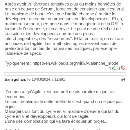
Après avoir vu diverses tentatives plus ou moins honnêtes de
mise en oeuvre de Scrum, force est de constater que c'est vrai.
Le problème de base, c'est que l'agilité cherche à mettre le
développeur au centre du processus de développement. Et ça,
malheureusement, personne dans le management de la DSI, à
fortiori de l'entreprise, n'en a envie. Le point de vue réel est de
considérer les développeurs comme des pions
interchangeables, des "ressources". Et là, en réalité, on est aux
antipodes de l'agilité. Les méthodes agiles servent aussi de
prétexte à tout un tas de mauvaises pratiques, par exemple
l'absence de specs.
Typiquement : https://en.wikipedia.org/wiki/Avalanche_model
4
0
transgohan
,
le 18/03/2014 à 12h01
#4
J'en pense qu'Agile n'est pas prêt de disparaître du jour au
lendemain.
Le seul problème de cette méthode c'est quand on ne joue pas
le jeu.
Managers qui font du cycle en V, maitrise d'oeuvre qui fait du
cycle en V et développeurs qui font de l'agile.
L'une des combinaison qui va faire échouer un projet...