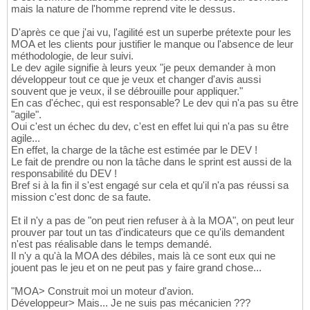
mais la nature de l'homme reprend vite le dessus.
D'après ce que j'ai vu, l'agilité est un superbe prétexte pour les
MOA et les clients pour justifier le manque ou l'absence de leur
méthodologie, de leur suivi.
Le dev agile signifie à leurs yeux "je peux demander à mon
développeur tout ce que je veux et changer d'avis aussi
souvent que je veux, il se débrouille pour appliquer."
En cas d'échec, qui est responsable? Le dev qui n'a pas su être
"agile".
Oui c'est un échec du dev, c'est en effet lui qui n'a pas su être
agile...
En effet, la charge de la tâche est estimée par le DEV !
Le fait de prendre ou non la tâche dans le sprint est aussi de la
responsabilité du DEV !
Bref si à la fin il s'est engagé sur cela et qu'il n'a pas réussi sa
mission c'est donc de sa faute.
Et il n'y a pas de "on peut rien refuser à à la MOA", on peut leur
prouver par tout un tas d'indicateurs que ce qu'ils demandent
n'est pas réalisable dans le temps demandé.
Il n'y a qu'à la MOA des débiles, mais là ce sont eux qui ne
jouent pas le jeu et on ne peut pas y faire grand chose...
"MOA> Construit moi un moteur d'avion.
Développeur> Mais... Je ne suis pas mécanicien ???