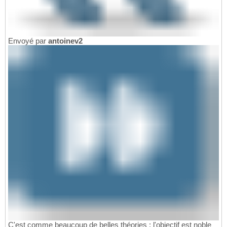
Envoyé par
antoinev2
C'est comme beaucoup de belles théories : l'objectif est noble