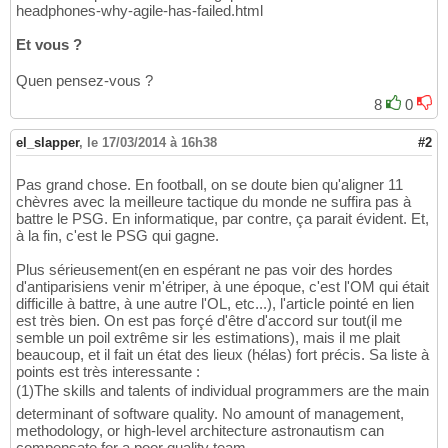
headphones-why-agile-has-failed.html
Et vous ?
Quen pensez-vous ?
8
0
el_slapper
,
le 17/03/2014 à 16h38
#2
Pas grand chose. En football, on se doute bien qu'aligner 11
chèvres avec la meilleure tactique du monde ne suffira pas à
battre le PSG. En informatique, par contre, ça parait évident. Et,
à la fin, c'est le PSG qui gagne.
Plus sérieusement(en en espérant ne pas voir des hordes
d'antiparisiens venir m'étriper, à une époque, c'est l'OM qui était
difficille à battre, à une autre l'OL, etc...), l'article pointé en lien
est très bien. On est pas forçé d'être d'accord sur tout(il me
semble un poil extrême sir les estimations), mais il me plait
beaucoup, et il fait un état des lieux (hélas) fort précis. Sa liste à
points est très interessante :
(1)The skills and talents of individual programmers are the main
determinant of software quality. No amount of management,
methodology, or high-level architecture astronautism can
compensate for a poor quality team.