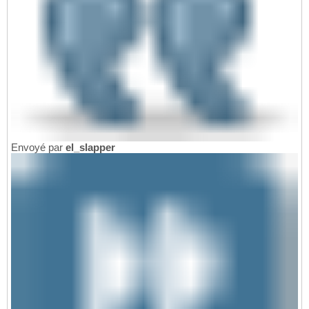
Envoyé par
el_slapper