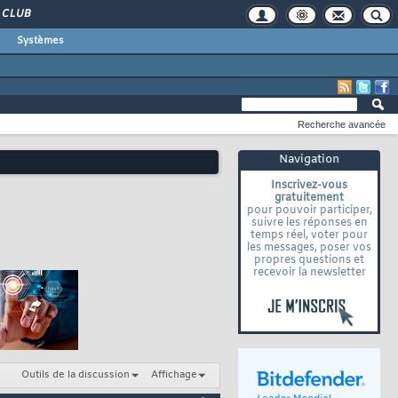
CLUB
Systèmes
Recherche avancée
Navigation
Inscrivez-vous
gratuitement
pour pouvoir participer,
suivre les réponses en
temps réel, voter pour
les messages, poser vos
propres questions et
recevoir la newsletter
Outils de la discussion
Affichage