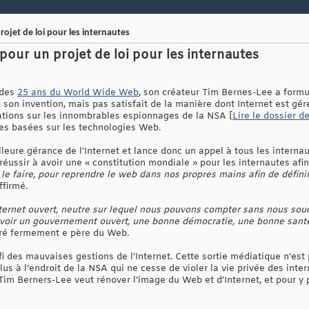
ojet de loi pour les internautes
pour un projet de loi pour les internautes
 des
25 ans du World Wide Web
, son créateur Tim Bernes-Lee a form
 de son invention, mais pas satisfait de la manière dont Internet est gér
lations sur les innombrables espionnages de la NSA [
Lire le dossier d
es basées sur les technologies Web.
eure gérance de l’Internet et lance donc un appel à tous les interna
ussir à avoir une « constitution mondiale » pour les internautes afin
r le faire, pour reprendre le web dans nos propres mains afin de défin
affirmé.
ernet ouvert, neutre sur lequel nous pouvons compter sans nous souc
y avoir un gouvernement ouvert, une bonne démocratie, une bonne san
ré fermement e père du Web.
fi des mauvaises gestions de l’Internet. Cette sortie médiatique n’est 
à l’endroit de la NSA qui ne cesse de violer la vie privée des intern
im Berners-Lee veut rénover l’image du Web et d’Internet, et pour y p