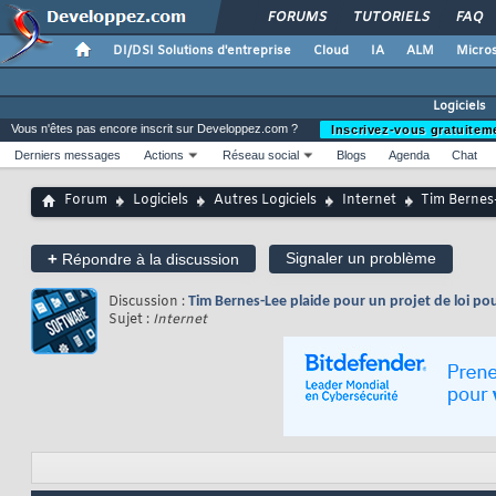
FORUMS
TUTORIELS
FAQ
DI/DSI Solutions d'entreprise
Cloud
IA
ALM
Micros
Logiciels
Vous n'êtes pas encore inscrit sur Developpez.com ?
Inscrivez-vous gratuitem
Derniers messages
Actions
Réseau social
Blogs
Agenda
Chat
Forum
Logiciels
Autres Logiciels
Internet
Tim Bernes-
+
Signaler un problème
Répondre à la discussion
Discussion :
Tim Bernes-Lee plaide pour un projet de loi pou
Sujet :
Internet