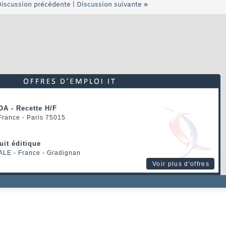
iscussion précédente
|
Discussion suivante
»
OA - Recette H/F
 France - Paris 75015
uit éditique
ALE
- France - Gradignan
Voir plus d'offres