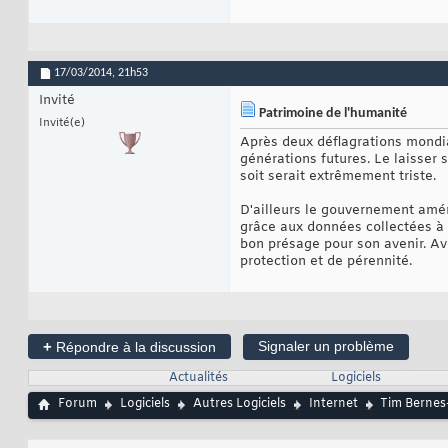
17/03/2014,
21h53
Invité
Patrimoine de l'humanité
Invité(e)
Après deux déflagrations mondia
générations futures. Le laisser
soit serait extrêmement triste.
D'ailleurs le gouvernement amér
grâce aux données collectées à t
bon présage pour son avenir. Ave
protection et de pérennité.
+
Signaler un problème
Répondre à la discussion
Actualités
Logiciels
Forum
Logiciels
Autres Logiciels
Internet
Tim Bernes-