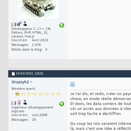
Développeur C, C++, C#,
Python, PHP, HTML, JS,
Laravel, Vue.js
Inscrit en
Avril 2013
Messages
1 476
Billets dans le blog
6
14/03/2014,
12h32
Gruzzyh2
Membre averti
Je l'ai dis, et redis, créer un p
chose, en mode réelle démocrac
Et donc, les data centers de tou
Ingénieur développement
sûr un accès aux données à rôl
logiciels
soit trop facile à déchiffrer.
Inscrit en
Juin 2008
Messages
29
Du coup les lois seraient intern
là, mais c'est une idée à réfléchi