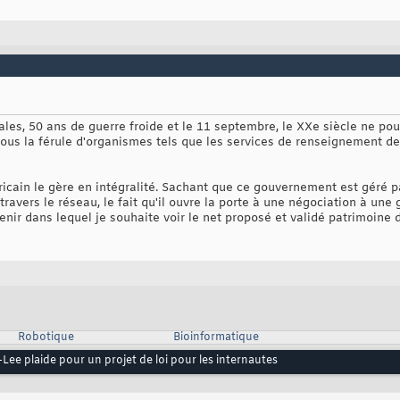
les, 50 ans de guerre froide et le 11 septembre, le XXe siècle ne po
 sous la férule d'organismes tels que les services de renseignement
icain le gère en intégralité. Sachant que ce gouvernement est géré p
ravers le réseau, le fait qu'il ouvre la porte à une négociation à une
nir dans lequel je souhaite voir le net proposé et validé patrimoine 
Robotique
Bioinformatique
Lee plaide pour un projet de loi pour les internautes