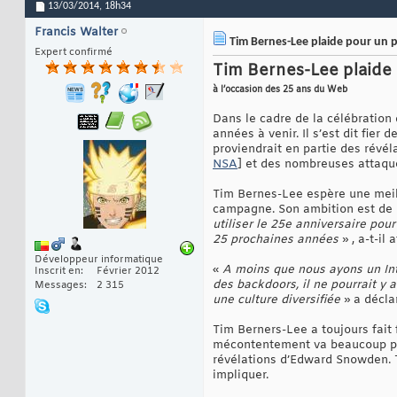
13/03/2014,
18h34
Francis Walter
Tim Bernes-Lee plaide pour un pr
Expert confirmé
Tim Bernes-Lee plaide 
à l’occasion des 25 ans du Web
Dans le cadre de la célébration
années à venir. Il s’est dit fier
proviendrait en partie des révé
NSA
] et des nombreuses attaqu
Tim Bernes-Lee espère une meill
campagne. Son ambition est de ré
utiliser le 25e anniversaire pou
25 prochaines années
» , a-t-il 
Développeur informatique
«
A moins que nous ayons un Int
Inscrit en
Février 2012
des backdoors, il ne pourrait 
Messages
2 315
une culture diversifiée
» a décla
Tim Berners-Lee a toujours fait 
mécontentement va beaucoup plus 
révélations d’Edward Snowden. T
impliquer.