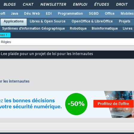
BLOGS
CHAT
NEWSLETTER
EMPLOI
ÉTUDES
DROIT
oft
Java
Dév. Web
EDI
Programmation
SGBD
Office
Mobiles
Applications
Libres & Open Source
OpenOffice & LibreOffice
Projets
Systèmes d'information Géographique
Robotique
Bioinformatique
Livres
ent !
Règles
Lee plaide pour un projet de loi pour les internautes
r les internautes