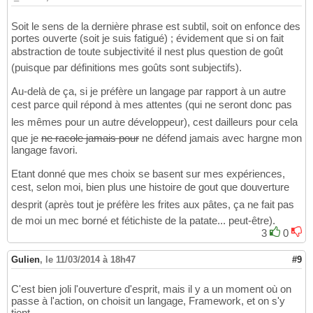
Soit le sens de la dernière phrase est subtil, soit on enfonce des
portes ouverte (soit je suis fatigué) ; évidement que si on fait
abstraction de toute subjectivité il nest plus question de goût
(puisque par définitions mes goûts sont subjectifs).
Au-delà de ça, si je préfère un langage par rapport à un autre
cest parce quil répond à mes attentes (qui ne seront donc pas
les mêmes pour un autre développeur), cest dailleurs pour cela
que je
ne racole jamais pour
ne défend jamais avec hargne mon
langage favori.
Etant donné que mes choix se basent sur mes expériences,
cest, selon moi, bien plus une histoire de gout que douverture
desprit (après tout je préfère les frites aux pâtes, ça ne fait pas
de moi un mec borné et fétichiste de la patate... peut-être).
3
0
Gulien
,
le 11/03/2014 à 18h47
#9
C'est bien joli l'ouverture d'esprit, mais il y a un moment où on
passe à l'action, on choisit un langage, Framework, et on s'y
tient.