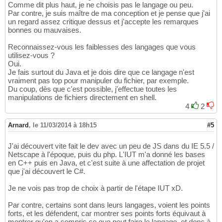
Comme dit plus haut, je ne choisis pas le langage ou peu.
Par contre, je suis maître de ma conception et je pense que j'ai
un regard assez critique dessus et j'accepte les remarques
bonnes ou mauvaises.
Reconnaissez-vous les faiblesses des langages que vous
utilisez-vous ?
Oui.
Je fais surtout du Java et je dois dire que ce langage n'est
vraiment pas top pour manipuler du fichier, par exemple.
Du coup, dès que c'est possible, j'effectue toutes les
manipulations de fichiers directement en shell.
4
2
Arnard
,
le 11/03/2014 à 18h15
#5
J'ai découvert vite fait le dev avec un peu de JS dans du IE 5.5 /
Netscape à l'époque, puis du php. L'IUT m'a donné les bases
en C++ puis en Java, et c'est suite à une affectation de projet
que j'ai découvert le C#.
Je ne vois pas trop de choix à partir de l'étape IUT xD.
Par contre, certains sont dans leurs langages, voient les points
forts, et les défendent, car montrer ses points forts équivaut à
montrer qu'on a compris ce que peut faire le langage, et donc à