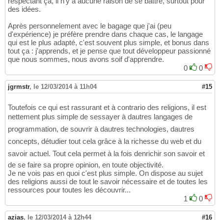
respectant ça, il n'y a aucune raison de se battre, surtout pour
des idées.
Après personnelement avec le bagage que j'ai (peu
d'expérience) je préfère prendre dans chaque cas, le langage
qui est le plus adapté, c'est souvent plus simple, et bonus dans
tout ça : j'apprends, et je pense que tout développeur passionné
que nous sommes, nous avons soif d'apprendre.
0
0
jgrmstr
,
le 12/03/2014 à 11h04
#15
Toutefois ce qui est rassurant et à contrario des religions, il est
nettement plus simple de sessayer à dautres langages de
programmation, de souvrir à dautres technologies, dautres
concepts, détudier tout cela grâce à la richesse du web et du
savoir actuel. Tout cela permet à la fois denrichir son savoir et
de se faire sa propre opinion, en toute objectivité.
Je ne vois pas en quoi c'est plus simple. On dispose au sujet
des religions aussi de tout le savoir nécessaire et de toutes les
ressources pour toutes les découvrir...
1
0
azias
,
le 12/03/2014 à 12h44
#16