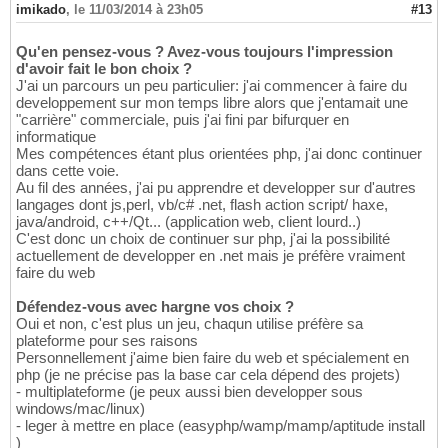
imikado
,
le 11/03/2014 à 23h05
#13
Qu'en pensez-vous ? Avez-vous toujours l'impression
d'avoir fait le bon choix ?
J'ai un parcours un peu particulier: j'ai commencer à faire du
developpement sur mon temps libre alors que j'entamait une
"carrière" commerciale, puis j'ai fini par bifurquer en
informatique
Mes compétences étant plus orientées php, j'ai donc continuer
dans cette voie.
Au fil des années, j'ai pu apprendre et developper sur d'autres
langages dont js,perl, vb/c# .net, flash action script/ haxe,
java/android, c++/Qt... (application web, client lourd..)
C'est donc un choix de continuer sur php, j'ai la possibilité
actuellement de developper en .net mais je préfère vraiment
faire du web
Défendez-vous avec hargne vos choix ?
Oui et non, c'est plus un jeu, chaqun utilise préfère sa
plateforme pour ses raisons
Personnellement j'aime bien faire du web et spécialement en
php (je ne précise pas la base car cela dépend des projets)
- multiplateforme (je peux aussi bien developper sous
windows/mac/linux)
- leger à mettre en place (easyphp/wamp/mamp/aptitude install
)