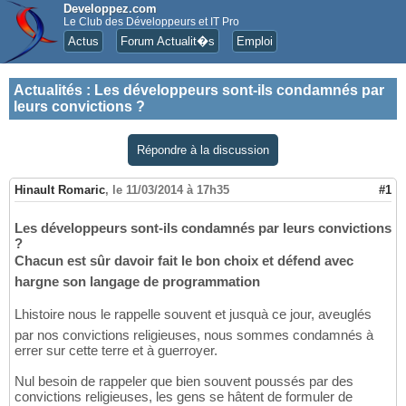
Developpez.com
Le Club des Développeurs et IT Pro
Actus
Forum Actualit�s
Emploi
Actualités
:
Les développeurs sont-ils condamnés par
leurs convictions ?
Répondre à la discussion
Hinault Romaric
,
le 11/03/2014 à 17h35
#1
Les développeurs sont-ils condamnés par leurs convictions
?
Chacun est sûr davoir fait le bon choix et défend avec
hargne son langage de programmation
Lhistoire nous le rappelle souvent et jusquà ce jour, aveuglés
par nos convictions religieuses, nous sommes condamnés à
errer sur cette terre et à guerroyer.
Nul besoin de rappeler que bien souvent poussés par des
convictions religieuses, les gens se hâtent de formuler de