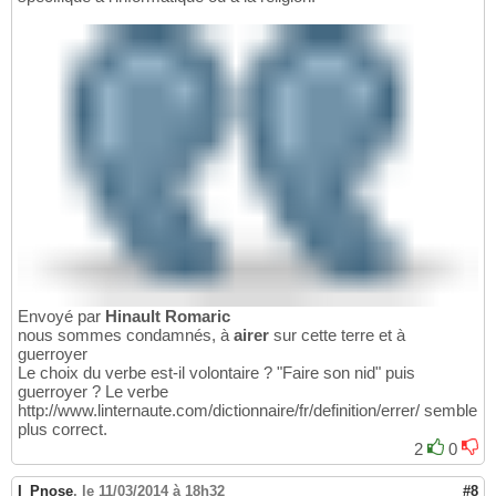
Envoyé par
Hinault Romaric
nous sommes condamnés, à
airer
sur cette terre et à
guerroyer
Le choix du verbe est-il volontaire ? "Faire son nid" puis
guerroyer ? Le verbe
http://www.linternaute.com/dictionnaire/fr/definition/errer/ semble
plus correct.
2
0
I_Pnose
,
le 11/03/2014 à 18h32
#8