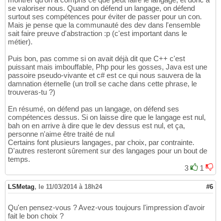
se valoriser nous. Quand on défend un langage, on défend
surtout ses compétences pour éviter de passer pour un con.
Mais je pense que la communauté des dev dans l'ensemble
sait faire preuve d'abstraction :p (c'est important dans le
métier).
Puis bon, pas comme si on avait déjà dit que C++ c'est
puissant mais imbouffable, Php pour les gosses, Java est une
passoire pseudo-vivante et c# est ce qui nous sauvera de la
damnation éternelle (un troll se cache dans cette phrase, le
trouveras-tu ?)
En résumé, on défend pas un langage, on défend ses
compétences dessus. Si on laisse dire que le langage est nul,
bah on en arrive à dire que le dev dessus est nul, et ça,
personne n'aime être traité de nul
Certains font plusieurs langages, par choix, par contrainte.
D'autres resteront sûrement sur des langages pour un bout de
temps.
3
1
LSMetag
,
le 11/03/2014 à 18h24
#6
Qu'en pensez-vous ? Avez-vous toujours l'impression d'avoir
fait le bon choix ?