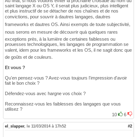
Au final, si nous voulons éviter la prochaine croisade au nom du
saint langage X ou OS Y, il serait plus judicieux, plus intelligent
et plus instructif de se détacher de nos chaînes et de nos
convictions, pour souvrir à dautres langages, dautres
frameworks et dautres OS. Ainsi exempts de toute subjectivité,
nous serons en mesure de découvrir quà quelques rares
exceptions près, à la lumière de certaines faiblesses ou
prouesses technologiques, les langages de programmation se
valent, idem pour les frameworks et les OS, il ne sagit donc que
de goûts et de couleurs.
Et vous ?
Qu'en pensez-vous ? Avez-vous toujours l'impression d'avoir
fait le bon choix ?
Défendez-vous avec hargne vos choix ?
Reconnaissez-vous les faiblesses des langages que vous
utilisez ?
10
6
el_slapper
,
le 11/03/2014 à 17h52
#2