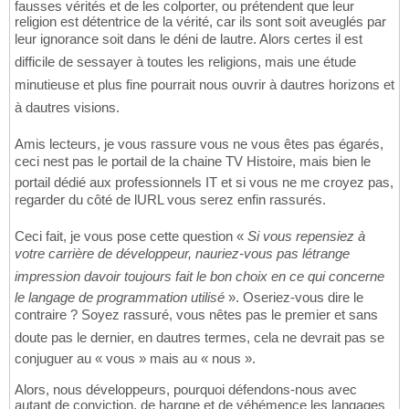
fausses vérités et de les colporter, ou prétendent que leur
religion est détentrice de la vérité, car ils sont soit aveuglés par
leur ignorance soit dans le déni de lautre. Alors certes il est
difficile de sessayer à toutes les religions, mais une étude
minutieuse et plus fine pourrait nous ouvrir à dautres horizons et
à dautres visions.
Amis lecteurs, je vous rassure vous ne vous êtes pas égarés,
ceci nest pas le portail de la chaine TV Histoire, mais bien le
portail dédié aux professionnels IT et si vous ne me croyez pas,
regarder du côté de lURL vous serez enfin rassurés.
Ceci fait, je vous pose cette question «
Si vous repensiez à
votre carrière de développeur, nauriez-vous pas létrange
impression davoir toujours fait le bon choix en ce qui concerne
le langage de programmation utilisé
». Oseriez-vous dire le
contraire ? Soyez rassuré, vous nêtes pas le premier et sans
doute pas le dernier, en dautres termes, cela ne devrait pas se
conjuguer au « vous » mais au « nous ».
Alors, nous développeurs, pourquoi défendons-nous avec
autant de conviction, de hargne et de véhémence les langages