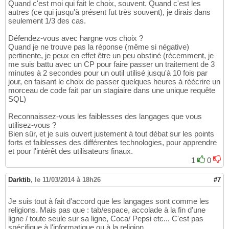
Quand c'est moi qui fait le choix, souvent. Quand c'est les
autres (ce qui jusqu'à présent fut très souvent), je dirais dans
seulement 1/3 des cas.
Défendez-vous avec hargne vos choix ?
Quand je ne trouve pas la réponse (même si négative)
pertinente, je peux en effet être un peu obstiné (récemment, je
me suis battu avec un CP pour faire passer un traitement de 3
minutes à 2 secondes pour un outil utilisé jusqu'à 10 fois par
jour, en faisant le choix de passer quelques heures à réécrire un
morceau de code fait par un stagiaire dans une unique requête
SQL)
Reconnaissez-vous les faiblesses des langages que vous
utilisez-vous ?
Bien sûr, et je suis ouvert justement à tout débat sur les points
forts et faiblesses des différentes technologies, pour apprendre
et pour l'intérêt des utilisateurs finaux.
1
0
Darktib
,
le 11/03/2014 à 18h26
#7
Je suis tout à fait d'accord que les langages sont comme les
religions. Mais pas que : tab/espace, accolade à la fin d'une
ligne / toute seule sur sa ligne, Coca/ Pepsi etc... C'est pas
spécifique à l'informatique ou à la religion.