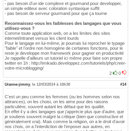
- pas besoin d'un ide complexe et gourmand pour developper,
un simple editeur avec coloration syntaxique suffit
- pas besoin de serveur gourmand pour que ça tourne
Reconnaissez-vous les faiblesses des langages que vous
utilisez-vous ?
Comme toute application web, on a les limites des sites
internet/intranet versus les client lourds
Pour le langage en lui-même, je pourrais lui reprocher le typage
"faible" et l'ordre non homogène de certaines fonctions, pour le
reste je developpe mon framework pour gagner en productivité
Je rappelle d'ailleurs un tutoriel ici même pour faire son propre
twitter en 1h : http://imikado.developpez.com/tutoriels/php/creer-
votre-microblogging/
2
0
Uranne-jimmy
,
le 12/03/2014 à 10h30
#14
C'est un peu comme les femmes (ou les hommes selon nos
attirances), on les choisi, on les aime pour des raisons
particulière, souvent autant les défaut que les qualité.
En effet il y a des langages que j'apprécie plus que d'autre, que
je soutiens souvent malgré la critique (bien que constructive et
généralement vrai). Mais comme la religion, on a le droit d'avoir
nos choix, on a l'interdiction de l'imposer aux autres, en