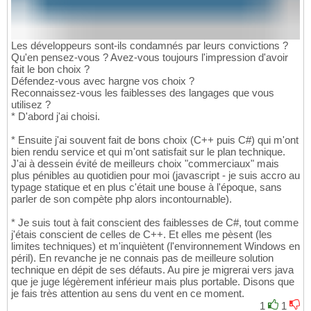
Les développeurs sont-ils condamnés par leurs convictions ?
Qu'en pensez-vous ? Avez-vous toujours l'impression d'avoir
fait le bon choix ?
Défendez-vous avec hargne vos choix ?
Reconnaissez-vous les faiblesses des langages que vous
utilisez ?
* D'abord j'ai choisi.
* Ensuite j'ai souvent fait de bons choix (C++ puis C#) qui m'ont
bien rendu service et qui m'ont satisfait sur le plan technique.
J'ai à dessein évité de meilleurs choix "commerciaux" mais
plus pénibles au quotidien pour moi (javascript - je suis accro au
typage statique et en plus c'était une bouse à l'époque, sans
parler de son compète php alors incontournable).
* Je suis tout à fait conscient des faiblesses de C#, tout comme
j'étais conscient de celles de C++. Et elles me pèsent (les
limites techniques) et m'inquiètent (l'environnement Windows en
péril). En revanche je ne connais pas de meilleure solution
technique en dépit de ses défauts. Au pire je migrerai vers java
que je juge légèrement inférieur mais plus portable. Disons que
je fais très attention au sens du vent en ce moment.
1
1