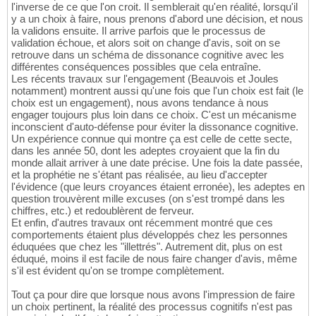
l'inverse de ce que l'on croit. Il semblerait qu'en réalité, lorsqu'il
y a un choix à faire, nous prenons d'abord une décision, et nous
la validons ensuite. Il arrive parfois que le processus de
validation échoue, et alors soit on change d'avis, soit on se
retrouve dans un schéma de dissonance cognitive avec les
différentes conséquences possibles que cela entraîne.
Les récents travaux sur l'engagement (Beauvois et Joules
notamment) montrent aussi qu'une fois que l'un choix est fait (le
choix est un engagement), nous avons tendance à nous
engager toujours plus loin dans ce choix. C'est un mécanisme
inconscient d'auto-défense pour éviter la dissonance cognitive.
Un expérience connue qui montre ça est celle de cette secte,
dans les année 50, dont les adeptes croyaient que la fin du
monde allait arriver à une date précise. Une fois la date passée,
et la prophétie ne s'étant pas réalisée, au lieu d'accepter
l'évidence (que leurs croyances étaient erronée), les adeptes en
question trouvèrent mille excuses (on s'est trompé dans les
chiffres, etc.) et redoublèrent de ferveur.
Et enfin, d'autres travaux ont récemment montré que ces
comportements étaient plus développés chez les personnes
éduquées que chez les "illettrés". Autrement dit, plus on est
éduqué, moins il est facile de nous faire changer d'avis, même
s'il est évident qu'on se trompe complètement.
Tout ça pour dire que lorsque nous avons l'impression de faire
un choix pertinent, la réalité des processus cognitifs n'est pas