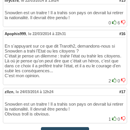
lirycs78
,
le 22/03/2014 à 13h24
#15
Snowden est un traitre ! Il a trahis son pays on devrait lui retirer
la nationalité. Il devrait être pendu !
0
6
Apophis999
,
le 22/03/2014 à 22h31
#16
En s'appuyant sur ce que dit Traroth2, demandons-nous si
Snowden a trahi l'Etat ou les citoyens ?
C'était je pense un dilemme : trahir l'état ou trahir les citoyens.
Là où je pense qu'on peut dire que c'était un héros, c'est que
dans ce choix il a préféré trahir l'état, et il a eu le courage d'en
subir les conséquences...
C'est mon opinion.
2
0
zllzn
,
le 24/03/2014 à 12h24
#17
Snowden est un traitre ! Il a trahis son pays on devrait lui retirer
la nationalité. Il devrait être pendu !
Obvious troll is obvious.
1
0