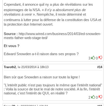
Cependant, il annonce quil ny a plus de révélations sur les
espionnages de la NSA. «
Il n'y a absolument plus de
révélations à venir
». Nempêche, il reste déterminé et
continuera à lutter pour la défense de la constitution des USA et
la protection dun Internet ouvert.
Source :
http://www.wired.com/business/2014/03/ed-snowden-
meets-father-web-stage-ted/
Et vous ?
Edward Snowden a-t-il raison dans ses propos ?
3
0
Traroth2
,
le 21/03/2014 à 18h13
#14
Bien sûr que Snowden a raison sur toute la ligne !
"L'intérêt public n'est pas toujours le même que l'intérêt national"
: Voila la source de tout le mal de notre société. A la fin, l'intérêt
national, c'est l'intérêt de QUI, en réalité ?
2
0