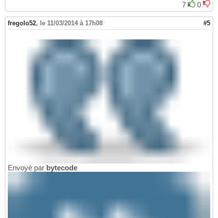
7
0
fregolo52
,
le 11/03/2014 à 17h08
#5
Envoyé par
bytecode