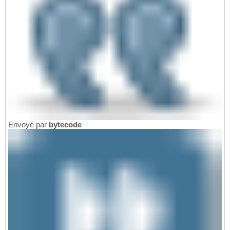
Envoyé par
bytecode