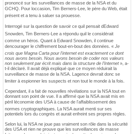
prononcé sur les surveillances de masse de la NSA et du
GCHQ. Pour loccasion, Tim Berners-Lee, le père du Web, était
présent et a tenu à saluer sa prouesse.
Interrogé sur la question de savoir ce quil pensait dEdward
Snowden, Tim Berners-Lee a répondu quil le considérait
comme un héros. Quant à Edward Snowden, il continue
dencourager le chiffrement bout-en-bout des données. «
Je
crois que Magna Carta pour l'internet est exactement ce dont
nous avons besoin. Nous avons besoin de coder nos valeurs
non seulement par écrit mais dans la structure de l'Internet
», a-
t-il déclaré. Il avait déjà expliqué que ce moyen réduirait la
surveillance de masse de la NSA. Lagence devrait donc se
limiter à espionner les suspects et non tout le monde à la fois.
Cependant, il a fait de nouvelles révélations sur la NSA tout en
donnant son point de vue. Il a affirmé que la NSA avait mis en
péril léconomie des USA à cause de l'affaiblissement des
normes cryptographiques. La NSA aurait menti sur ses
potentiels lors du congrès et aurait enfreint ses propres règles.
Selon lui, la NSA ne joue pas vraiment son rôle dans la sécurité
des USA et rien ne prouve que les surveillances de masse