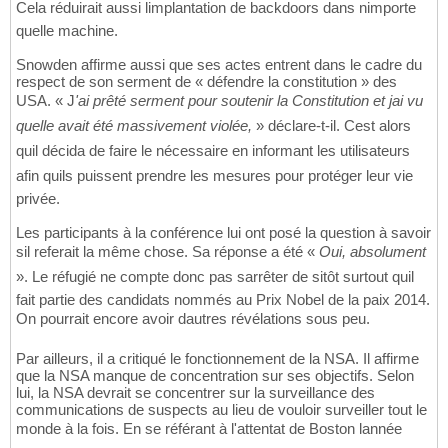
Cela réduirait aussi limplantation de backdoors dans nimporte
quelle machine.
Snowden affirme aussi que ses actes entrent dans le cadre du
respect de son serment de « défendre la constitution » des
USA. « J
'ai prêté serment pour soutenir la Constitution et jai vu
quelle avait été massivement violée,
» déclare-t-il. Cest alors
quil décida de faire le nécessaire en informant les utilisateurs
afin quils puissent prendre les mesures pour protéger leur vie
privée.
Les participants à la conférence lui ont posé la question à savoir
sil referait la même chose. Sa réponse a été «
Oui, absolument
». Le réfugié ne compte donc pas sarrêter de sitôt surtout quil
fait partie des candidats nommés au Prix Nobel de la paix 2014.
On pourrait encore avoir dautres révélations sous peu.
Par ailleurs, il a critiqué le fonctionnement de la NSA. Il affirme
que la NSA manque de concentration sur ses objectifs. Selon
lui, la NSA devrait se concentrer sur la surveillance des
communications de suspects au lieu de vouloir surveiller tout le
monde à la fois. En se référant à l'attentat de Boston lannée