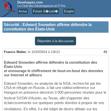
Developpez.com
Le Club des Développeurs et IT Pro
Actus
Forum S�curit�
Emploi
Sécurité
:
Edward Snowden affirme défendre la
constitution des États-Unis
Répondre à la discussion
Francis Walter
,
le 11/03/2014 à 13h13
#1
Edward Snowden affirme défendre la constitution des
États-Unis
et encourage le chiffrement de bout-en-bout des données
sur Internet et ailleurs
Edward Snowden, ex-analyste de la NSA, recherché par les
USA et réfugié en Russie, a fait une vidéoconférence sur
Hangout en présence denviron 3 000 personnes réunies pour le
festival SXSW d'Austin, au Texas, afin d'apporter des
éclaircissements sur quelques points dombre à propos de ses
révélations. En effet, il a été lobjet de divers débats sur les