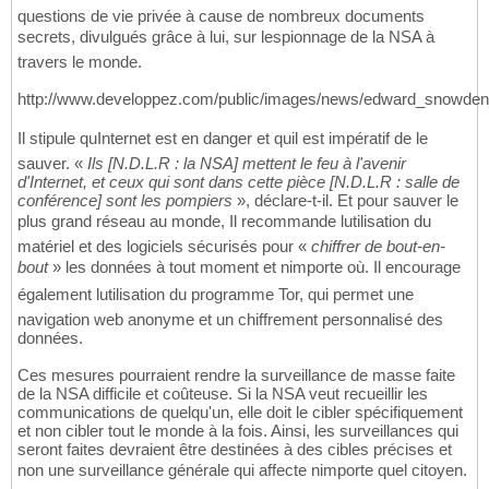
questions de vie privée à cause de nombreux documents
secrets, divulgués grâce à lui, sur lespionnage de la NSA à
travers le monde.
http://www.developpez.com/public/images/news/edward_snowden
Il stipule quInternet est en danger et quil est impératif de le
sauver. «
Ils [N.D.L.R : la NSA] mettent le feu à l'avenir
d'Internet, et ceux qui sont dans cette pièce [N.D.L.R : salle de
conférence] sont les pompiers
», déclare-t-il. Et pour sauver le
plus grand réseau au monde, Il recommande lutilisation du
matériel et des logiciels sécurisés pour «
chiffrer de bout-en-
bout
» les données à tout moment et nimporte où. Il encourage
également lutilisation du programme Tor, qui permet une
navigation web anonyme et un chiffrement personnalisé des
données.
Ces mesures pourraient rendre la surveillance de masse faite
de la NSA difficile et coûteuse. Si la NSA veut recueillir les
communications de quelqu'un, elle doit le cibler spécifiquement
et non cibler tout le monde à la fois. Ainsi, les surveillances qui
seront faites devraient être destinées à des cibles précises et
non une surveillance générale qui affecte nimporte quel citoyen.