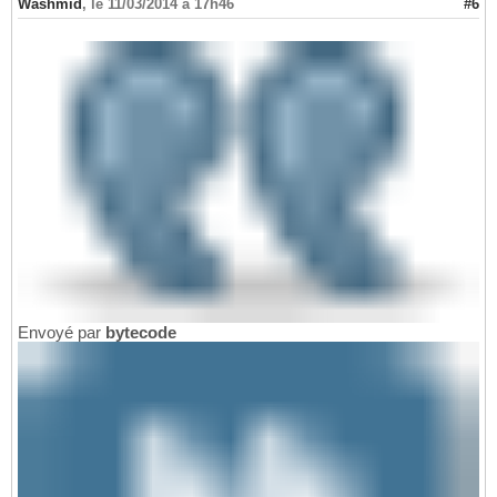
Washmid
,
le 11/03/2014 à 17h46
#6
Envoyé par
bytecode