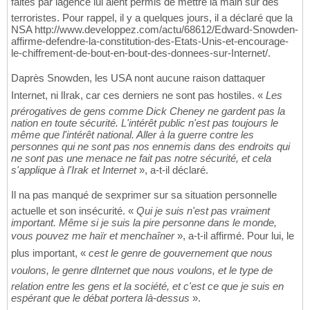
faites par lagence lui aient permis de mettre la main sur des
terroristes. Pour rappel, il y a quelques jours, il a déclaré que la
NSA http://www.developpez.com/actu/68612/Edward-Snowden-
affirme-defendre-la-constitution-des-Etats-Unis-et-encourage-
le-chiffrement-de-bout-en-bout-des-donnees-sur-Internet/.
Daprès Snowden, les USA nont aucune raison dattaquer
Internet, ni lIrak, car ces derniers ne sont pas hostiles. «
Les
prérogatives de gens comme Dick Cheney ne gardent pas la
nation en toute sécurité. L'intérêt public n'est pas toujours le
même que l'intérêt national. Aller à la guerre contre les
personnes qui ne sont pas nos ennemis dans des endroits qui
ne sont pas une menace ne fait pas notre sécurité, et cela
s'applique à l'Irak et Internet
», a-t-il déclaré.
Il na pas manqué de sexprimer sur sa situation personnelle
actuelle et son insécurité. «
Qui je suis n'est pas vraiment
important. Même si je suis la pire personne dans le monde,
vous pouvez me haïr et menchaîner
», a-t-il affirmé. Pour lui, le
plus important, «
cest le genre de gouvernement que nous
voulons, le genre dInternet que nous voulons, et le type de
relation entre les gens et la société, et c'est ce que je suis en
espérant que le débat portera là-dessus
».