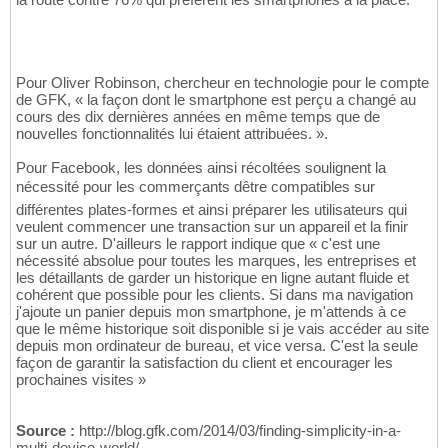
Pour Oliver Robinson, chercheur en technologie pour le compte
de GFK, « la façon dont le smartphone est perçu a changé au
cours des dix dernières années en même temps que de
nouvelles fonctionnalités lui étaient attribuées. ».
Pour Facebook, les données ainsi récoltées soulignent la
nécessité pour les commerçants dêtre compatibles sur
différentes plates-formes et ainsi préparer les utilisateurs qui
veulent commencer une transaction sur un appareil et la finir
sur un autre. D'ailleurs le rapport indique que « c'est une
nécessité absolue pour toutes les marques, les entreprises et
les détaillants de garder un historique en ligne autant fluide et
cohérent que possible pour les clients. Si dans ma navigation
j'ajoute un panier depuis mon smartphone, je m'attends à ce
que le même historique soit disponible si je vais accéder au site
depuis mon ordinateur de bureau, et vice versa. C'est la seule
façon de garantir la satisfaction du client et encourager les
prochaines visites »
Source :
http://blog.gfk.com/2014/03/finding-simplicity-in-a-
multi-device-world/