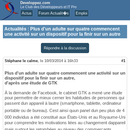
Developpez.com
Le Club des Développeurs et IT Pro
Actus
Forum Actualit�s
Emploi
Actualités
:
Plus d'un adulte sur quatre commencent
une activité sur un dispositif pour la finir sur un autre
Répondre à la discussion
Stéphane le calme
,
le 10/03/2014 à 16h33
#1
Plus d'un adulte sur quatre commencent une activité sur un
dispositif pour la finir sur un autre,
d'après une étude de GTK
À la demande de Facebook, le cabinet GTK a mené une étude
pour permettre de mieux cerner les habitudes de personnes qui
passent dun appareil à lautre (smartphone, tablette, ordinateur
portable ou de bureau). Cest ainsi quun panel dun peu plus de 4
000 individus a été constitué aux États-Unis et au Royaume-Uni
pour comprendre les motivations liées au changement dappareil
mais surtout les retombées au niveau des commerçants.