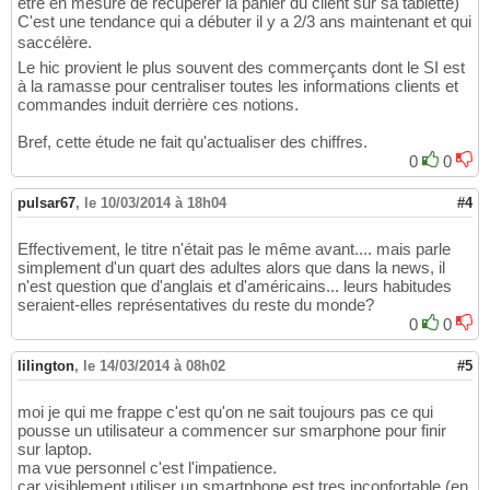
être en mesure de récupérer la panier du client sur sa tablette)
C'est une tendance qui a débuter il y a 2/3 ans maintenant et qui
saccélère.
Le hic provient le plus souvent des commerçants dont le SI est
à la ramasse pour centraliser toutes les informations clients et
commandes induit derrière ces notions.
Bref, cette étude ne fait qu'actualiser des chiffres.
0
0
pulsar67
,
le 10/03/2014 à 18h04
#4
Effectivement, le titre n'était pas le même avant.... mais parle
simplement d'un quart des adultes alors que dans la news, il
n'est question que d'anglais et d'américains... leurs habitudes
seraient-elles représentatives du reste du monde?
0
0
lilington
,
le 14/03/2014 à 08h02
#5
moi je qui me frappe c'est qu'on ne sait toujours pas ce qui
pousse un utilisateur a commencer sur smarphone pour finir
sur laptop.
ma vue personnel c'est l'impatience.
car visiblement utiliser un smartphone est tres inconfortable (en