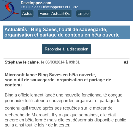
Developpez.com
Le Club des Développeurs et IT Pro
Actus
Forum Actualit�s
Emploi
Actualités
:
Bing Saves, l'outil de sauvegarde,
organisation et partage de contenu en bêta ouverte
Répondre à la discussion
Stéphane le calme
,
le 06/03/2014 à 09h31
#1
Microsoft lance Bing Saves en bêta ouverte,
son outil de sauvegarde, organisation et partage de
contenu
Bing a officiellement lancé une nouvelle fonctionnalité conçue
pour aider lutilisateur à sauvegarder, organiser et partager le
contenu quil trouve après ses requêtes sur le moteur de
recherche de Microsoft. Il y a quelque semaines, elle était
encore en bêta fermé mais elle est désormais disponible public
qui a ainsi tout le loisir de la tester.