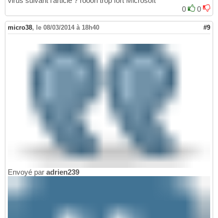
virus suivant l'article ? roooh trop fort Microsoft
0
0
micro38
,
le 08/03/2014 à 18h40
#9
Envoyé par
adrien239