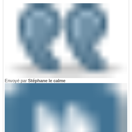
Envoyé par
Stéphane le calme