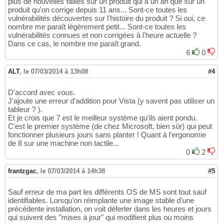
plus de nouvelles failles sur un produit qui a un an que sur un
produit qu'on corrige depuis 11 ans... Sont-ce toutes les
vulnérabilités découvertes sur l'histoire du produit ? Si oui, ce
nombre me paraît légèrement petit... Sont-ce toutes les
vulnérabilités connues et non corrigées à l'heure actuelle ?
Dans ce cas, le nombre me paraît grand.
6
0
ALT
,
le 07/03/2014 à 13h08
#4
D'accord avec vous.
J'ajoute une erreur d'addition pour Vista (y savent pas utiliser un
tableur ? ).
Et je crois que 7 est le meilleur système qu'ils aient pondu.
C'est le premier système (de chez Microsoft, bien sûr) qui peut
fonctionner plusieurs jours sans planter ! Quant à l'ergonomie
de 8 sur une machine non tactile...
0
2
frantzgac
,
le 07/03/2014 à 14h38
#5
Sauf erreur de ma part les différents OS de MS sont tout sauf
identifiables. Lorsqu'on réimplante une image stable d'une
précédente installation, on voit déferler dans les heures et jours
qui suivent des "mises à jour" qui modifient plus ou moins