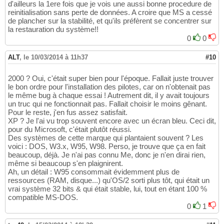
d'ailleurs la 1ere fois que je vois une aussi bonne procedure de
reinitialisation sans perte de données. A croire que MS a cessé
de plancher sur la stabilité, et qu'ils préfèrent se concentrer sur
la restauration du système!!
0
0
ALT
,
le 10/03/2014 à 11h37
#10
2000 ? Oui, c'était super bien pour l'époque. Fallait juste trouver
le bon ordre pour l'installation des pilotes, car on n'obtenait pas
le même bug à chaque essai ! Autrement dit, il y avait toujours
un truc qui ne fonctionnait pas. Fallait choisir le moins gênant.
Pour le reste, j'en fus assez satisfait.
XP ? Je l'ai vu trop souvent encore avec un écran bleu. Ceci dit,
pour du Microsoft, c'était plutôt réussi.
Des systèmes de cette marque qui plantaient souvent ? Les
voici : DOS, W3.x, W95, W98. Perso, je trouve que ça en fait
beaucoup, déjà. Je n'ai pas connu Me, donc je n'en dirai rien,
même si beaucoup s'en plaignirent.
Ah, un détail : W95 consommait évidemment plus de
ressources (RAM, disque...) qu'OS/2 sorti plus tôt, qui était un
vrai système 32 bits & qui était stable, lui, tout en étant 100 %
compatible MS-DOS.
0
1