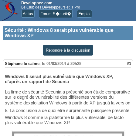
Developpez.com
Le Club des Développeurs et IT Pro
Actus
Forum S�curit�
Emploi
Sécurité
:
Windows 8 serait plus vulnérable que
Windows XP
Répondre à la discussion
Stéphane le calme
,
le 01/03/2014 à 20h28
#1
Windows 8 serait plus vulnérable que Windows XP,
d'après un rapport de Secunia
La firme de sécurité Secunia a présenté son étude comparative
sur le degré de vulnérabilité des différentes versions du
système dexploitation Windows à partir de XP jusquà la version
8. La conclusion a de quoi être surprenante puisquelle présente
Windows 8 comme la plateforme la plus vulnérable, de facto
plus vulnérable que Windows XP.