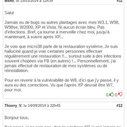
tes49
,
le 15/03/2014 à 12h39
#11
Salut
Jamais eu de bugs ou autres plantages avec mes W3.1, W98,
W98se, W2000, XP et Vista. Ni aucun écran bleu. Pas
d'infections. Bref, ça tourne à merveille chez moi, jusqu'à
maintenant, à suivre après XP...
Je vois que micro38 parle de la restauration système. Je suis
halluciné quand je vois certaines personnes effectuer
régulièrement une restauration !!... surtout suite à des infections
souvent chopées via FB (en autres) !... Personnellement, j'ai
jamais effectué de restauration de mes systèmes ou de
réinstallation.
Pour en revenir à la vulnérabilité de W8, d'ici que j'y passe, il y
aura eu des corrections. Vu que l'après XP devrait être W7,
pour moi.
0
0
Thierry_V
,
le 14/09/2014 à 22h45
#12
Bonjour tous,