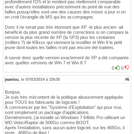
profondément l'OS et le rendent pas réellement comparable
avec d'autres installations précisément du point de vue des
failles puisqu'elles sont une des causes des mises à jour si on
en croit l'évangile de MS qui les accompagne.
Donc il ne serait pas très étonnant que XP -le plus ancien- ait
bénéficié du plus grand nombre de corrections si on compare la
version la plus récente de XP (la SP3) plus les centaines
(milliers ?) de KBxxx qui viennent la modifier et Win 8 le petit
jeune dont toutes les failles n'ont pas encore été traitées.
A savoir donc quelle version exactement de XP a été comparée
avec quelles versions de Win 7 et Win 8 ?
0
0
jeanlou
,
le 07/03/2014 à 15h30
#6
Bonjour,
Je suis très mécontent de la politique abusivement appliquée
pour TOUS les fabricants de logiciels !
À commencer par les "Système d'Exploitation" qui pour moi,
sont simplement un package d'applications.
Dernièrement, j'ai installé un Windows 7 64bits Pro utilisant un
WD VelociRaptor de 500Go comme BOOT.
Après l'installation, sans aucun autre logiciel, sur les 465Go, il
reste...408Go de libre !