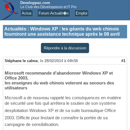
Developpez.com
Le Club des Développeurs et IT Pro
Actus
Forum Actualit�s
Emploi
Actualités
:
Windows XP : les géants du web chinois
fourniront une assistance technique après le 08 avril
Répondre à la discussion
Stéphane le calme
,
le 28/02/2014 à 04h58
#1
Microsoft recommande d'abandonner Windows XP et
Office 2003,
les enseignes du web chinois voleront au secours des
utilisateurs
Microsoft a de nouveau rappelé les conséquences en matière
de sécurité une fois quil arrêtera le soutien de son système
dexploitation Windows XP et de sa suite bureautique Office
2003. Difficile pour linstant de connaître la portée de sa
campagne de sensibilisation.