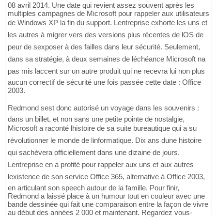
08 avril 2014. Une date qui revient assez souvent après les
multiples campagnes de Microsoft pour rappeler aux utilisateurs
de Windows XP la fin du support. Lentreprise exhorte les uns et
les autres à migrer vers des versions plus récentes de lOS de
peur de sexposer à des failles dans leur sécurité. Seulement,
dans sa stratégie, à deux semaines de léchéance Microsoft na
pas mis laccent sur un autre produit qui ne recevra lui non plus
aucun correctif de sécurité une fois passée cette date : Office
2003.
Redmond sest donc autorisé un voyage dans les souvenirs :
dans un billet, et non sans une petite pointe de nostalgie,
Microsoft a raconté lhistoire de sa suite bureautique qui a su
révolutionner le monde de linformatique. Dix ans dune histoire
qui sachèvera officiellement dans une dizaine de jours.
Lentreprise en a profité pour rappeler aux uns et aux autres
lexistence de son service Office 365, alternative à Office 2003,
en articulant son speech autour de la famille. Pour finir,
Redmond a laissé place à un humour tout en couleur avec une
bande dessinée qui fait une comparaison entre la façon de vivre
au début des années 2 000 et maintenant. Regardez vous-