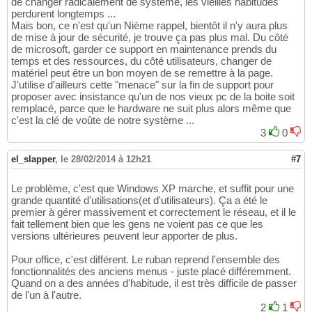
de changer radicalement de système, les vieilles habitudes
perdurent longtemps ...
Mais bon, ce n'est qu'un Nième rappel, bientôt il n'y aura plus
de mise à jour de sécurité, je trouve ça pas plus mal. Du côté
de microsoft, garder ce support en maintenance prends du
temps et des ressources, du côté utilisateurs, changer de
matériel peut être un bon moyen de se remettre à la page.
J'utilise d'ailleurs cette "menace" sur la fin de support pour
proposer avec insistance qu'un de nos vieux pc de la boite soit
remplacé, parce que le hardware ne suit plus alors même que
c'est la clé de voûte de notre système ...
3
0
el_slapper
,
le 28/02/2014 à 12h21
#7
Le problème, c'est que Windows XP marche, et suffit pour une
grande quantité d'utilisations(et d'utilisateurs). Ça a été le
premier à gérer massivement et correctement le réseau, et il le
fait tellement bien que les gens ne voient pas ce que les
versions ultérieures peuvent leur apporter de plus.
Pour office, c'est différent. Le ruban reprend l'ensemble des
fonctionnalités des anciens menus - juste placé différemment.
Quand on a des années d'habitude, il est très difficile de passer
de l'un à l'autre.
2
1