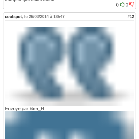
0
0
coolspot
,
le 26/03/2014 à 18h47
#12
Envoyé par
Ben_H