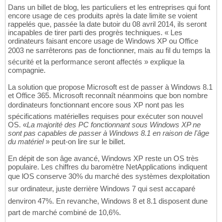
Dans un billet de blog, les particuliers et les entreprises qui font
encore usage de ces produits après la date limite se voient
rappelés que, passée la date butoir du 08 avril 2014, ils seront
incapables de tirer parti des progrès techniques. « Les
ordinateurs faisant encore usage de Windows XP ou Office
2003 ne sarrêterons pas de fonctionner, mais au fil du temps la
sécurité et la performance seront affectés » explique la
compagnie.
La solution que propose Microsoft est de passer à Windows 8.1
et Office 365. Microsoft reconnaît néanmoins que bon nombre
dordinateurs fonctionnant encore sous XP nont pas les
spécifications matérielles requises pour exécuter son nouvel
OS. «
La majorité des PC fonctionnant sous Windows XP ne
sont pas capables de passer à Windows 8.1 en raison de l'âge
du matériel
» peut-on lire sur le billet.
En dépit de son âge avancé, Windows XP reste un OS très
populaire. Les chiffres du baromètre NetApplications indiquent
que lOS conserve 30% du marché des systèmes dexploitation
sur ordinateur, juste derrière Windows 7 qui sest accaparé
denviron 47%. En revanche, Windows 8 et 8.1 disposent dune
part de marché combiné de 10,6%.