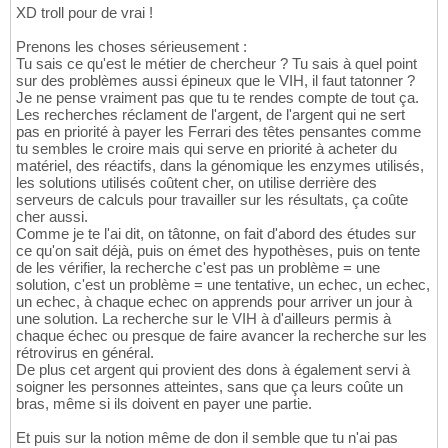
XD troll pour de vrai !
Prenons les choses sérieusement :
Tu sais ce qu'est le métier de chercheur ? Tu sais à quel point
sur des problèmes aussi épineux que le VIH, il faut tatonner ?
Je ne pense vraiment pas que tu te rendes compte de tout ça.
Les recherches réclament de l'argent, de l'argent qui ne sert
pas en priorité à payer les Ferrari des têtes pensantes comme
tu sembles le croire mais qui serve en priorité à acheter du
matériel, des réactifs, dans la génomique les enzymes utilisés,
les solutions utilisés coûtent cher, on utilise derrière des
serveurs de calculs pour travailler sur les résultats, ça coûte
cher aussi.
Comme je te l'ai dit, on tâtonne, on fait d'abord des études sur
ce qu'on sait déjà, puis on émet des hypothèses, puis on tente
de les vérifier, la recherche c'est pas un problème = une
solution, c'est un problème = une tentative, un echec, un echec,
un echec, à chaque echec on apprends pour arriver un jour à
une solution. La recherche sur le VIH à d'ailleurs permis à
chaque échec ou presque de faire avancer la recherche sur les
rétrovirus en général.
De plus cet argent qui provient des dons à également servi à
soigner les personnes atteintes, sans que ça leurs coûte un
bras, même si ils doivent en payer une partie.
Et puis sur la notion même de don il semble que tu n'ai pas