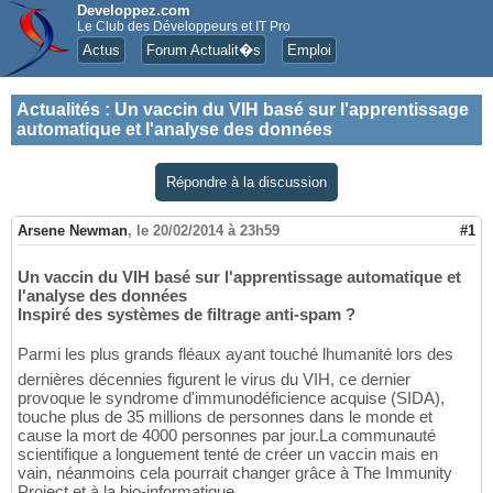
Developpez.com
Le Club des Développeurs et IT Pro
Actus
Forum Actualit�s
Emploi
Actualités
:
Un vaccin du VIH basé sur l'apprentissage
automatique et l'analyse des données
Répondre à la discussion
Arsene Newman
,
le 20/02/2014 à 23h59
#1
Un vaccin du VIH basé sur l'apprentissage automatique et
l'analyse des données
Inspiré des systèmes de filtrage anti-spam ?
Parmi les plus grands fléaux ayant touché lhumanité lors des
dernières décennies figurent le virus du VIH, ce dernier
provoque le syndrome d'immunodéficience acquise (SIDA),
touche plus de 35 millions de personnes dans le monde et
cause la mort de 4000 personnes par jour.La communauté
scientifique a longuement tenté de créer un vaccin mais en
vain, néanmoins cela pourrait changer grâce à The Immunity
Project et à la bio-informatique.