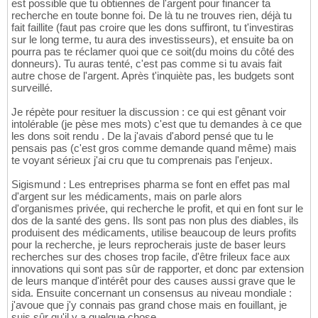
est possible que tu obtiennes de l'argent pour financer ta
recherche en toute bonne foi. De là tu ne trouves rien, déjà tu
fait faillite (faut pas croire que les dons suffiront, tu t'investiras
sur le long terme, tu aura des investisseurs), et ensuite ba on
pourra pas te réclamer quoi que ce soit(du moins du côté des
donneurs). Tu auras tenté, c'est pas comme si tu avais fait
autre chose de l'argent. Après t'inquiète pas, les budgets sont
surveillé.
Je répète pour resituer la discussion : ce qui est gênant voir
intolérable (je pèse mes mots) c'est que tu demandes à ce que
les dons soit rendu . De la j'avais d'abord pensé que tu le
pensais pas (c'est gros comme demande quand même) mais
te voyant sérieux j'ai cru que tu comprenais pas l'enjeux.
Sigismund : Les entreprises pharma se font en effet pas mal
d'argent sur les médicaments, mais on parle alors
d'organismes privée, qui recherche le profit, et qui en font sur le
dos de la santé des gens. Ils sont pas non plus des diables, ils
produisent des médicaments, utilise beaucoup de leurs profits
pour la recherche, je leurs reprocherais juste de baser leurs
recherches sur des choses trop facile, d'être frileux face aux
innovations qui sont pas sûr de rapporter, et donc par extension
de leurs manque d'intérêt pour des causes aussi grave que le
sida. Ensuite concernant un consensus au niveau mondiale :
j'avoue que j'y connais pas grand chose mais en fouillant, je
suis sûr qu'il y a quelque chose ...