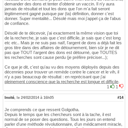
demander des dons et tenter d'obtenir un vaccin. Il n'y aura
jamais de résultat et tout les dons que l'on m'a fait seront
légitimement gagné puisque par (ta) définition, donner c'est
donner. Super mentalité... Désolé mais moi j'appel ça de l'abus
de confiance.
Désolé de te décevoir, j'ai exactement la même vision que toi
de la recherche, je sais que c'est difficile, je sais que c'est long
etc etc.. Mais je ne suis pas naïf, l'argent de dons a déjà fait les
gros titre dans des affaires de détournement, bien sûr je ne dit
pas que TOUT l'argent des dons est détourné, que TOUTES
les recherches sont cause perdu (je préfère préciser...);
Ce que je dit, c'est qu'au vu des moyens déployés depuis des
décennies pour trouver un remède contre le cancer et le vih, il
n'y a pas beaucoup de résultat : en reprécisant que j'ai
pleinement conscience que la recherche est longue et difficile
.
1
1
Invité
,
le 24/02/2014 à 16h05
#14
Je comprends ce que ressent Golgotha.
Depuis le temps que les chercheurs sont à la tache, il est
normal de se poser des questions. Tous les jours on entend
parler d'une méthode révolutionnaire, d'un médicament miracle,