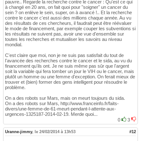
pauvre.. Regarde la recherche contre le cancer : Qu'est ce qui
à changé en 20 ans, on fait quoi pour "soigner" un cancer du
sein ? on enlève le sein, super, on à avancé !.. Et la recherche
contre le cancer c'est aussi des millions chaque année. Au vu
des résultats de ces chercheurs, il faudrait peut être réévaluer
le mode de financement, par exemple couper les subventions si
les résultats ne suivent pas, avoir une vue d'ensemble sur
toutes les recherches et mutualiser les savoirs au niveau
mondial.
C'est claire que moi, non je ne suis pas satisfait du tout de
l'avancée des recherches contre le cancer et le sida, au vu du
financement qu'ils ont. Je ne suis même pas sûr que l'argent
soit la variable qui fera tomber un jour le VIH ou le cancer, mais
plutôt un homme ou une femme d'exception. On ferait mieux de
trouver et (bien) former des gens intelligent pour résoudre le
problème.
On a des robots sur Mars, mais on meurt toujours du sida.
On a des robots sur Mars, http://www.franceinfo.fr/faits-
divers/une-femme-de-61-meurt-pendant-l-attente-aux-
urgences-1325187-2014-02-19. Merde quoi...
0
3
Uranne-jimmy
,
le 24/02/2014 à 13h53
#12