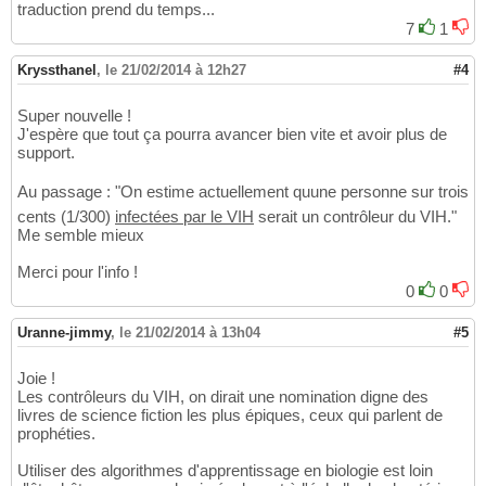
traduction prend du temps...
7
1
Kryssthanel
,
le 21/02/2014 à 12h27
#4
Super nouvelle !
J'espère que tout ça pourra avancer bien vite et avoir plus de
support.
Au passage : "On estime actuellement quune personne sur trois
cents (1/300)
infectées par le VIH
serait un contrôleur du VIH."
Me semble mieux
Merci pour l'info !
0
0
Uranne-jimmy
,
le 21/02/2014 à 13h04
#5
Joie !
Les contrôleurs du VIH, on dirait une nomination digne des
livres de science fiction les plus épiques, ceux qui parlent de
prophéties.
Utiliser des algorithmes d'apprentissage en biologie est loin