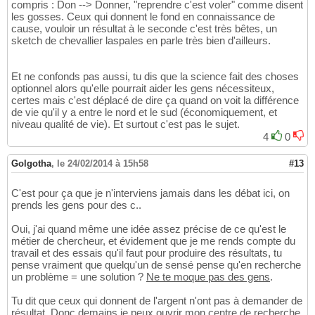
compris : Don --> Donner, "reprendre c'est voler" comme disent
les gosses. Ceux qui donnent le fond en connaissance de
cause, vouloir un résultat à le seconde c'est très bêtes, un
sketch de chevallier laspales en parle très bien d'ailleurs.
Et ne confonds pas aussi, tu dis que la science fait des choses
optionnel alors qu'elle pourrait aider les gens nécessiteux,
certes mais c'est déplacé de dire ça quand on voit la différence
de vie qu'il y a entre le nord et le sud (économiquement, et
niveau qualité de vie). Et surtout c'est pas le sujet.
4
0
Golgotha
,
le 24/02/2014 à 15h58
#13
C'est pour ça que je n'interviens jamais dans les débat ici, on
prends les gens pour des c..
Oui, j'ai quand même une idée assez précise de ce qu'est le
métier de chercheur, et évidement que je me rends compte du
travail et des essais qu'il faut pour produire des résultats, tu
pense vraiment que quelqu'un de sensé pense qu'en recherche
un problème = une solution ?
Ne te moque pas des gens
.
Tu dit que ceux qui donnent de l'argent n'ont pas à demander de
résultat. Donc demains je peux ouvrir mon centre de recherche,