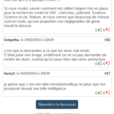
Si vous voulez savoir comment est utilisé l'argent mis en place
pour la recherche contre le VIH : cherchez, pubmed, Science,
Science et vie, Nature, et vous verrez que beaucoup de choses
sont en route, qu'une proportion non négligeables de génie
travail la dessus.
0
0
Golgotha
,
le 24/02/2014 à 16h29
#16
c'est que tu demandes à ce que les dons soit rendu
C'était juste une image, évidement on ne va pas demander de
rendre les dons, surtout qu'on peux faire des dons anonymes.
0
0
fanny3
,
le 01/03/2014 à 19h30
#17
je pense que c'est une idée revolutionnelle,je ne peux que me
prosterné devant une telle intélligence
0
0
Répondre à la discussion
© 2000-2026 - www.developpez.com