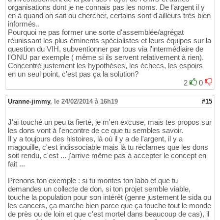
organisations dont je ne connais pas les noms. De l'argent il y
en à quand on sait ou chercher, certains sont d'ailleurs très bien
informés..
Pourquoi ne pas former une sorte d'assemblée/agrégat
réunissant les plus éminents spécialistes et leurs équipes sur la
question du VIH, subventionner par tous via l'intermédiaire de
l'ONU par exemple ( même si ils servent relativement à rien).
Concentré justement les hypothèses, les échecs, les espoirs
en un seul point, c'est pas ça la solution?
2
0
Uranne-jimmy
,
le 24/02/2014 à 16h19
#15
J'ai touché un peu ta fierté, je m'en excuse, mais tes propos sur
les dons vont à l'encontre de ce que tu sembles savoir.
Il y a toujours des histoires, là où il y a de l'argent, il y a
magouille, c'est indissociable mais là tu réclames que les dons
soit rendu, c'est ... j'arrive même pas à accepter le concept en
fait ...
Prenons ton exemple : si tu montes ton labo et que tu
demandes un collecte de don, si ton projet semble viable,
touche la population pour son intérêt (genre justement le sida ou
les cancers, ça marche bien parce que ça touche tout le monde
de près ou de loin et que c'est mortel dans beaucoup de cas), il