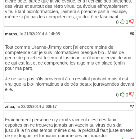
d'être bête, parce que la vie évolue, et à l'échelle des bactéries,
des virus et surtout des rétro virus, ça évolue effroyablement
vite. Etant bioinformaticien, j'aimerais prendre part à l'équipe,
même si j'ai pas les compétences, ça doit être fascinant.
0
0
marps
,
le 21/02/2014 à 14h05
#6
Tout comme Uranne-Jimmy dont j'ai encore moins de
compétence car je suis informaticien presque bio . Mais ce
genre de projet est tellement fascinant qu'il donne envie de voir
ce qui est fait et de comprendre les algo mis en place (enfin
pour ma part).
Je ne sais pas s'ils arriveront à un résultat probant mais il est
vrai que la bio-informatique a de très beaux jours/années devant
elle.
0
0
zilaa
,
le 22/02/2014 à 00h17
#7
Fraîchement personne n'y croit vraiment c'est des faux
espoires.on ne trouvera jamais un vaccin au virus du sida
jusqu'à la fin des temps.même dieu la prédits.il faut juste arreter
de se droguer et forniquer comme des animaux.lol