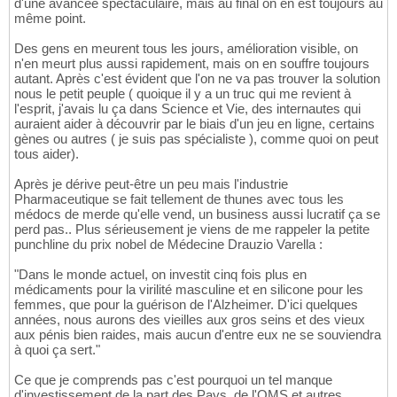
d'une avancée spectaculaire, mais au final on en est toujours au
même point.
Des gens en meurent tous les jours, amélioration visible, on
n'en meurt plus aussi rapidement, mais on en souffre toujours
autant. Après c'est évident que l'on ne va pas trouver la solution
nous le petit peuple ( quoique il y a un truc qui me revient à
l'esprit, j'avais lu ça dans Science et Vie, des internautes qui
auraient aider à découvrir par le biais d'un jeu en ligne, certains
gènes ou autres ( je suis pas spécialiste ), comme quoi on peut
tous aider).
Après je dérive peut-être un peu mais l'industrie
Pharmaceutique se fait tellement de thunes avec tous les
médocs de merde qu'elle vend, un business aussi lucratif ça se
perd pas.. Plus sérieusement je viens de me rappeler la petite
punchline du prix nobel de Médecine Drauzio Varella :
"Dans le monde actuel, on investit cinq fois plus en
médicaments pour la virilité masculine et en silicone pour les
femmes, que pour la guérison de l'Alzheimer. D'ici quelques
années, nous aurons des vieilles aux gros seins et des vieux
aux pénis bien raides, mais aucun d'entre eux ne se souviendra
à quoi ça sert."
Ce que je comprends pas c'est pourquoi un tel manque
d'investissement de la part des Pays, de l'OMS et autres