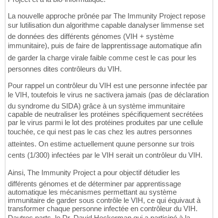
La nouvelle approche prônée par The Immunity Project repose
sur lutilisation dun algorithme capable danalyser limmense set
de données des différents génomes (VIH + système
immunitaire), puis de faire de lapprentissage automatique afin
de garder la charge virale faible comme cest le cas pour les
personnes dites contrôleurs du VIH.
Pour rappel un contrôleur du VIH est une personne infectée par
le VIH, toutefois le virus ne sactivera jamais (pas de déclaration
du syndrome du SIDA) grâce à un système immunitaire
capable de neutraliser les protéines spécifiquement secrétées
par le virus parmi le lot des protéines produites par une cellule
touchée, ce qui nest pas le cas chez les autres personnes
atteintes. On estime actuellement quune personne sur trois
cents (1/300) infectées par le VIH serait un contrôleur du VIH.
Ainsi, The Immunity Project a pour objectif détudier les
différents génomes et de déterminer par apprentissage
automatique les mécanismes permettant au système
immunitaire de garder sous contrôle le VIH, ce qui équivaut à
transformer chaque personne infectée en contrôleur du VIH.
Dautres parts, le Dr. David Heckerman qui a participé à la