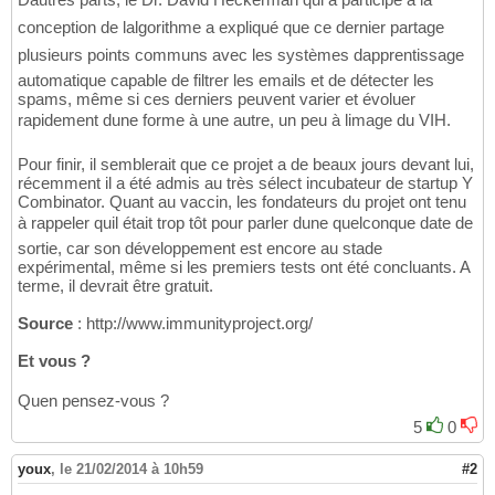
conception de lalgorithme a expliqué que ce dernier partage
plusieurs points communs avec les systèmes dapprentissage
automatique capable de filtrer les emails et de détecter les
spams, même si ces derniers peuvent varier et évoluer
rapidement dune forme à une autre, un peu à limage du VIH.
Pour finir, il semblerait que ce projet a de beaux jours devant lui,
récemment il a été admis au très sélect incubateur de startup Y
Combinator. Quant au vaccin, les fondateurs du projet ont tenu
à rappeler quil était trop tôt pour parler dune quelconque date de
sortie, car son développement est encore au stade
expérimental, même si les premiers tests ont été concluants. A
terme, il devrait être gratuit.
Source
: http://www.immunityproject.org/
Et vous ?
Quen pensez-vous ?
5
0
youx
,
le 21/02/2014 à 10h59
#2