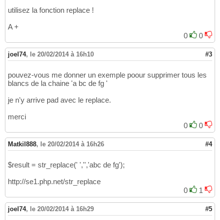
utilisez la fonction replace !
A +
0
0
joel74
,
le 20/02/2014 à 16h10
#3
pouvez-vous me donner un exemple poour supprimer tous les
blancs de la chaine 'a bc de fg '
je n'y arrive pad avec le replace.
merci
0
0
Matkil888
,
le 20/02/2014 à 16h26
#4
$result = str_replace(' ','','abc de fg');
http://se1.php.net/str_replace
0
1
joel74
,
le 20/02/2014 à 16h29
#5