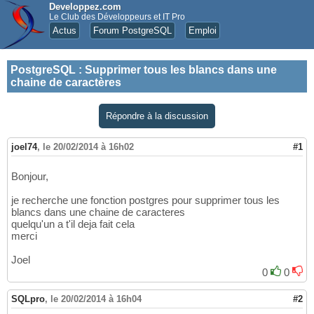
Developpez.com
Le Club des Développeurs et IT Pro
Actus
Forum PostgreSQL
Emploi
PostgreSQL
:
Supprimer tous les blancs dans une
chaine de caractères
Répondre à la discussion
joel74
,
le 20/02/2014 à 16h02
#1
Bonjour,
je recherche une fonction postgres pour supprimer tous les
blancs dans une chaine de caracteres
quelqu'un a t'il deja fait cela
merci
Joel
0
0
SQLpro
,
le 20/02/2014 à 16h04
#2