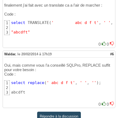
finalement j'ai fait avec un translate ca a l'air de marcher :
Code :
select
 TRANSLATE
(
'         abc d f t'
, 
' '
, 
'
1
2
"abcdft"
3
0
0
Waldar
,
le 20/02/2014 à 17h19
#6
Oui, mais comme vous l'a conseillé SQLPro, REPLACE suffit
pour votre besoin :
Code :
select
replace
(
' abc d f t'
, 
' '
, 
''
)
;

1
2
abcdft
3
0
0
Répondre à la discussion