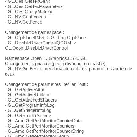
- GL.Oes.GetTexGenx
- GL.Oes.GetTexParameterx
- GL.Oes.QueryMatrixx
- GL.NV.GenFences
- GL.NV.GetFence
Changement de namespace :
- GL.ClipPlanefIMG -> GL.Img.ClipPlane
- GL.DisableDriverControlQCOM ->
GL.Qcom.DisableDriverControl
Namespace OpenTK.Graphics.ES20.GL
Changement signature (peut provoquer un crashe) :
- GL.NV.GetFence prend maintenant trois paramètres au lieu de
deux
Changement de paramètres `ref` en `out`:
- GL.GetActiveAttrib
- GL.GetActiveUniform
- GL.GetAttachedShaders
- GL.GetProgramInfoLog
- GL.GetShaderInfoLog
- GL.GetShaderSource
- GL.Amd.GetPerfMonitorCounterData
- GL.Amd.GetPerfMonitorCounters
- GL.Amd.GetPerfMonitorCounterString
- GL.Amd.GetPerfMonitorGroup