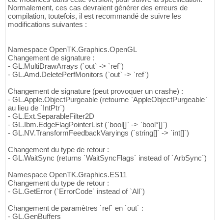
Normalement, ces cas devraient générer des erreurs de
compilation, toutefois, il est recommandé de suivre les
modifications suivantes :
Namespace OpenTK.Graphics.OpenGL
Changement de signature :
- GL.MultiDrawArrays (`out` -> `ref`)
- GL.Amd.DeletePerfMonitors (`out` -> `ref`)
Changement de signature (peut provoquer un crashe) :
- GL.Apple.ObjectPurgeable (retourne `AppleObjectPurgeable`
au lieu de `IntPtr`)
- GL.Ext.SeparableFilter2D
- GL.Ibm.EdgeFlagPointerList (`bool[]` -> `bool*[]`)
- GL.NV.TransformFeedbackVaryings (`string[]` -> `int[]`)
Changement du type de retour :
- GL.WaitSync (returns `WaitSyncFlags` instead of `ArbSync`)
Namespace OpenTK.Graphics.ES11
Changement du type de retour :
- GL.GetError (`ErrorCode` instead of `All`)
Changement de paramètres `ref` en `out` :
- GL.GenBuffers