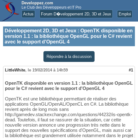
Developpez.com
Le Club des Développeurs et IT Pro
Actus
Forum D�veloppement 2D, 3D et Jeux
Emploi
Développement 2D, 3D et Jeux
:
OpenTK disponible en
version 1.1 : la bibliothèque OpenGL pour le C# revient
avec le support d'OpenGL 4
Répondre à la discussion
LittleWhite
,
le 19/02/2014 à 14h59
#1
OpenTK disponible en version 1.1 : la bibliothèque OpenGL
pour le C# revient avec le support d'OpenGL 4
OpenTK est une bibliothèque permettant de réaliser des
applications OpenGL/OpenAL/OpenCL en C#. La bibliothèque
revient après de long mois sans
http://gamedev.stackexchange.com/questions/44232/is-opentk-
dead. Toutefois, il faut se rassurer de la situation, car cette
nouvelle version annonce une progression très nette dans le
support des nouvelles spécifications d'OpenGL, mais aussi car
la bibliothèque est grandement utilisée notamment dans le projet