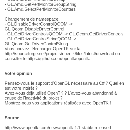
- GL.Amd.GetPerfMonitorGroupString
- GL.Amd.SelectPerfMonitorCounters
Changement de namespace:
- GL.DisableDriverControlQCOM ->
GL.Qcom.DisableDriverControl
- GL.GetDriverControlsQCOM -> GL.Qcom.GetDriverControls
- GL.GetDriverControlStringQCOM ->
GL.Qcom.GetDriverControlString
Vous pouvez télécharger OpenTK sur la
http://sourceforge.net/projects/opentk/files/latest/download ou
consulter le https://github.com/opentk/opentk.
Votre opinion
Pensez-vous le support d'OpenGL nécessaire au C# ? Quel en
est votre intérêt ?
Avez-vous déjà utilisé OpenTK ? L'avez-vous abandonné à
cause de l'inactivité du projet ?
Montrez-nous vos applications réalisées avec OpenTK !
Source
http://www.opentk.com/news/opentk-1.1-stable-released