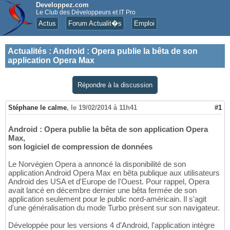
Developpez.com
Le Club des Développeurs et IT Pro
Actus
Forum Actualit�s
Emploi
Actualités
:
Android : Opera publie la bêta de son
application Opera Max
Répondre à la discussion
Stéphane le calme
,
le 19/02/2014 à 11h41
#1
Android : Opera publie la bêta de son application Opera
Max,
son logiciel de compression de données
Le Norvégien Opera a annoncé la disponibilité de son
application Android Opera Max en bêta publique aux utilisateurs
Android des USA et d'Europe de l'Ouest. Pour rappel, Opera
avait lancé en décembre dernier une bêta fermée de son
application seulement pour le public nord-américain. Il s'agit
d'une généralisation du mode Turbo présent sur son navigateur.
Développée pour les versions 4 d'Android, l'application intègre