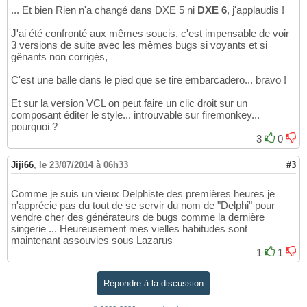
... Et bien Rien n'a changé dans DXE 5 ni
DXE 6
, j'applaudis !
J'ai été confronté aux mêmes soucis, c'est impensable de voir
3 versions de suite avec les mêmes bugs si voyants et si
gênants non corrigés,
C'est une balle dans le pied que se tire embarcadero... bravo !
Et sur la version VCL on peut faire un clic droit sur un
composant éditer le style... introuvable sur firemonkey...
pourquoi ?
3
0
Jiji66
,
le 23/07/2014 à 06h33
#3
Comme je suis un vieux Delphiste des premières heures je
n'apprécie pas du tout de se servir du nom de "Delphi" pour
vendre cher des générateurs de bugs comme la dernière
singerie ... Heureusement mes vielles habitudes sont
maintenant assouvies sous Lazarus
1
1
Répondre à la discussion