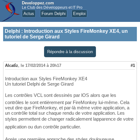
Developpez.com
Le Club des Développeurs et IT Pro
Actus
Forum Delphi
Emploi
Delphi
:
Introduction aux Styles FireMonkey XE4, un
tutoriel de Serge Girard
Répondre à la discussion
Alcatîz
,
le 17/02/2014 à 20h17
#1
Introduction aux Styles FireMonkey XE4
Un tutoriel Delphi de Serge Girard
Les contrôles VCL sont dessinés par lOS alors que les
contrôles le sont entièrement par FireMonkey lui-même. Cela
veut dire que FireMonkey, et par-là même votre application, a
un contrôle total sur chaque rendu de votre application. Les
styles permettent de changer radicalement lapparence de votre
application ou dun contrôle particulier.
Après une première approche des styles douloureuse,