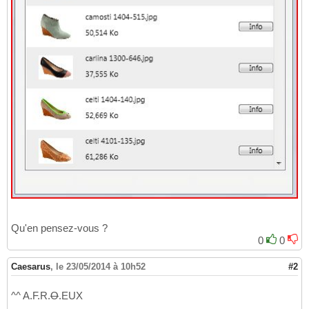
Qu'en pensez-vous ?
0
0
Caesarus
,
le 23/05/2014 à 10h52
#2
^^ A.F.R.
O
.EUX