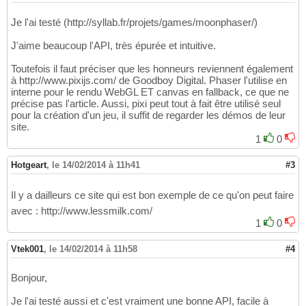
Je l'ai testé (http://syllab.fr/projets/games/moonphaser/)
J'aime beaucoup l'API, très épurée et intuitive.
Toutefois il faut préciser que les honneurs reviennent également
à http://www.pixijs.com/ de Goodboy Digital. Phaser l'utilise en
interne pour le rendu WebGL ET canvas en fallback, ce que ne
précise pas l'article. Aussi, pixi peut tout à fait être utilisé seul
pour la création d'un jeu, il suffit de regarder les démos de leur
site.
1
0
Hotgeart
,
le 14/02/2014 à 11h41
#3
Il y a dailleurs ce site qui est bon exemple de ce qu'on peut faire
avec : http://www.lessmilk.com/
1
0
Vtek001
,
le 14/02/2014 à 11h58
#4
Bonjour,
Je l'ai testé aussi et c'est vraiment une bonne API, facile à