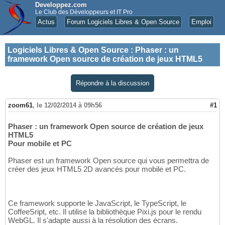
Developpez.com
Le Club des Développeurs et IT Pro
Actus
Forum Logiciels Libres & Open Source
Emploi
Logiciels Libres & Open Source
:
Phaser : un
framework Open source de création de jeux HTML5
Répondre à la discussion
zoom61
,
le 12/02/2014 à 09h56
#1
Phaser : un framework Open source de création de jeux
HTML5
Pour mobile et PC
Phaser est un framework Open source qui vous permettra de
créer des jeux HTML5 2D avancés pour mobile et PC.
Ce framework supporte le JavaScript, le TypeScript, le
CoffeeSript, etc. Il utilise la bibliothèque Pixi.js pour le rendu
WebGL. Il s'adapte aussi à la résolution des écrans.