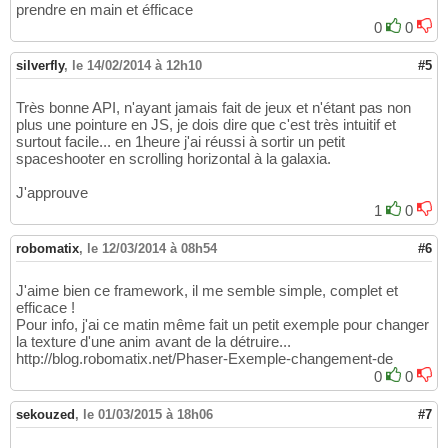
prendre en main et éfficace
0
0
silverfly
,
le 14/02/2014 à 12h10
#5
Très bonne API, n'ayant jamais fait de jeux et n'étant pas non
plus une pointure en JS, je dois dire que c'est très intuitif et
surtout facile... en 1heure j'ai réussi à sortir un petit
spaceshooter en scrolling horizontal à la galaxia.
J'approuve
1
0
robomatix
,
le 12/03/2014 à 08h54
#6
J'aime bien ce framework, il me semble simple, complet et
efficace !
Pour info, j'ai ce matin même fait un petit exemple pour changer
la texture d'une anim avant de la détruire...
http://blog.robomatix.net/Phaser-Exemple-changement-de
0
0
sekouzed
,
le 01/03/2015 à 18h06
#7