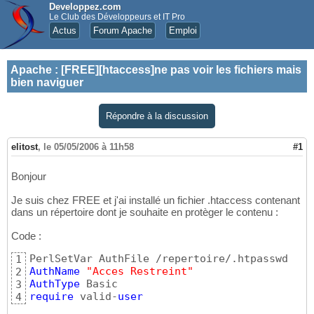
Developpez.com
Le Club des Développeurs et IT Pro
Actus
Forum Apache
Emploi
Apache
:
[FREE][htaccess]ne pas voir les fichiers mais
bien naviguer
Répondre à la discussion
elitost
,
le 05/05/2006 à 11h58
#1
Bonjour
Je suis chez FREE et j'ai installé un fichier .htaccess contenant
dans un répertoire dont je souhaite en protèger le contenu :
Code :
1
AuthName
"Acces Restreint"
2
AuthType
3
require
 valid-
user
4