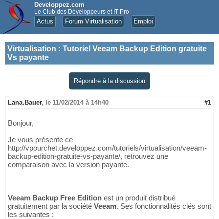
Developpez.com
Le Club des Développeurs et IT Pro
Actus
Forum Virtualisation
Emploi
Virtualisation
:
Tutoriel Veeam Backup Edition gratuite
Vs payante
Répondre à la discussion
Lana.Bauer
,
le 11/02/2014 à 14h40
#1
Bonjour,
Je vous présente ce
http://vpourchet.developpez.com/tutoriels/virtualisation/veeam-
backup-edition-gratuite-vs-payante/, retrouvez une
comparaison avec la version payante.
Veeam Backup Free Edition
est un produit distribué
gratuitement par la société
Veeam
. Ses fonctionnalités clés sont
les suivantes :