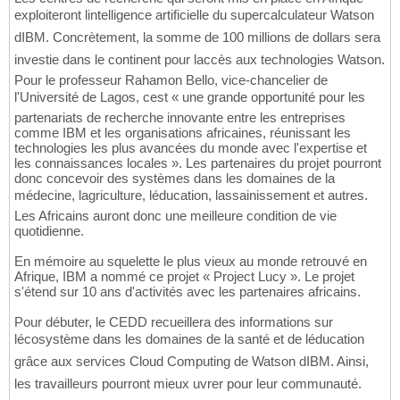
exploiteront lintelligence artificielle du supercalculateur Watson
dIBM. Concrètement, la somme de 100 millions de dollars sera
investie dans le continent pour laccès aux technologies Watson.
Pour le professeur Rahamon Bello, vice-chancelier de
l'Université de Lagos, cest « une grande opportunité pour les
partenariats de recherche innovante entre les entreprises
comme IBM et les organisations africaines, réunissant les
technologies les plus avancées du monde avec l'expertise et
les connaissances locales ». Les partenaires du projet pourront
donc concevoir des systèmes dans les domaines de la
médecine, lagriculture, léducation, lassainissement et autres.
Les Africains auront donc une meilleure condition de vie
quotidienne.
En mémoire au squelette le plus vieux au monde retrouvé en
Afrique, IBM a nommé ce projet « Project Lucy ». Le projet
s'étend sur 10 ans d'activités avec les partenaires africains.
Pour débuter, le CEDD recueillera des informations sur
lécosystème dans les domaines de la santé et de léducation
grâce aux services Cloud Computing de Watson dIBM. Ainsi,
les travailleurs pourront mieux uvrer pour leur communauté.