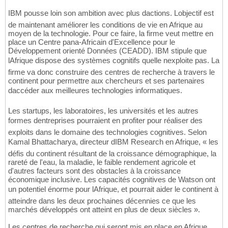
IBM pousse loin son ambition avec plus dactions. Lobjectif est
de maintenant améliorer les conditions de vie en Afrique au
moyen de la technologie. Pour ce faire, la firme veut mettre en
place un Centre pana-Africain d'Excellence pour le
Développement orienté Données (CEADD). IBM stipule que
lAfrique dispose des systèmes cognitifs quelle nexploite pas. La
firme va donc construire des centres de recherche à travers le
continent pour permettre aux chercheurs et ses partenaires
daccéder aux meilleures technologies informatiques.
Les startups, les laboratoires, les universités et les autres
formes dentreprises pourraient en profiter pour réaliser des
exploits dans le domaine des technologies cognitives. Selon
Kamal Bhattacharya, directeur dIBM Research en Afrique, « les
défis du continent résultant de la croissance démographique, la
rareté de l'eau, la maladie, le faible rendement agricole et
d'autres facteurs sont des obstacles à la croissance
économique inclusive. Les capacités cognitives de Watson ont
un potentiel énorme pour lAfrique, et pourrait aider le continent à
atteindre dans les deux prochaines décennies ce que les
marchés développés ont atteint en plus de deux siècles ».
Les centres de recherche qui seront mis en place en Afrique