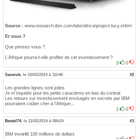
Source :
www.research.ibm.com/labs/africa/project-lucy.shtml
Et vous ?
Que pensez-vous ?
L'Afrique pourra-t-elle profiter de cet investissement ?
3
0
Saverok
,
le 10/02/2014 à 11h46
#2
Les grandes lignes sont jolies
Je m'inquiète pour les petits caractères en bas du contrat
Les retours sur investissement envisagés en secrets par IBM
pourraient coûter cher à l'Afrique...
1
0
Bestel74
,
le 11/02/2014 à 08h24
#3
IBM inve
rti
t 100 millions de dollars