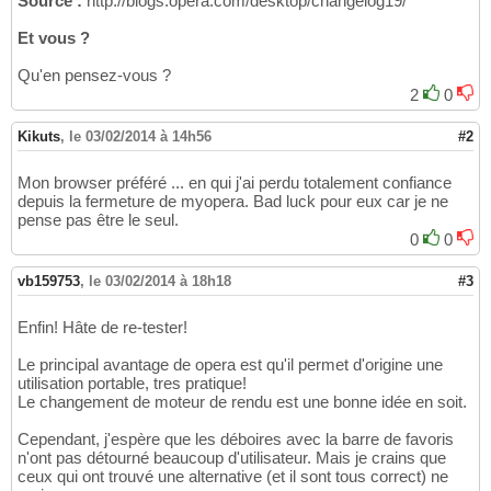
Source :
http://blogs.opera.com/desktop/changelog19/
Et vous ?
Qu'en pensez-vous ?
2
0
Kikuts
,
le 03/02/2014 à 14h56
#2
Mon browser préféré ... en qui j'ai perdu totalement confiance
depuis la fermeture de myopera. Bad luck pour eux car je ne
pense pas être le seul.
0
0
vb159753
,
le 03/02/2014 à 18h18
#3
Enfin! Hâte de re-tester!
Le principal avantage de opera est qu'il permet d'origine une
utilisation portable, tres pratique!
Le changement de moteur de rendu est une bonne idée en soit.
Cependant, j'espère que les déboires avec la barre de favoris
n'ont pas détourné beaucoup d'utilisateur. Mais je crains que
ceux qui ont trouvé une alternative (et il sont tous correct) ne