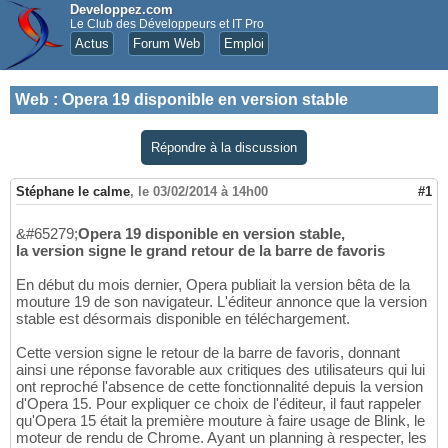
Developpez.com
Le Club des Développeurs et IT Pro
Actus
Forum Web
Emploi
Web
:
Opera 19 disponible en version stable
Répondre à la discussion
Stéphane le calme
,
le 03/02/2014 à 14h00
#1
&#65279;
Opera 19 disponible en version stable,
la version signe le grand retour de la barre de favoris
En début du mois dernier, Opera publiait la version bêta de la
mouture 19 de son navigateur. L'éditeur annonce que la version
stable est désormais disponible en téléchargement.
Cette version signe le retour de la barre de favoris, donnant
ainsi une réponse favorable aux critiques des utilisateurs qui lui
ont reproché l'absence de cette fonctionnalité depuis la version
d'Opera 15. Pour expliquer ce choix de l'éditeur, il faut rappeler
qu'Opera 15 était la première mouture à faire usage de Blink, le
moteur de rendu de Chrome. Ayant un planning à respecter, les