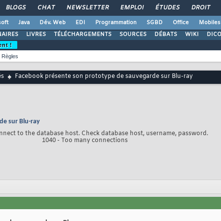
BLOGS
CHAT
NEWSLETTER
EMPLOI
ÉTUDES
DROIT
oft
Java
Dév. Web
EDI
Programmation
SGBD
Office
Mobiles
AIRES
LIVRES
TÉLÉCHARGEMENTS
SOURCES
DÉBATS
WIKI
DIC
ent !
Règles
és
Facebook présente son prototype de sauvegarde sur Blu-ray
e sur Blu-ray
nnect to the database host. Check database host, username, password.
1040 - Too many connections