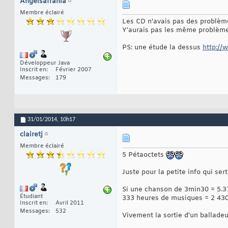
Angelsafrania
Membre éclairé
Les CD n'avais pas des problèm
Y'aurais pas les même problème
PS: une étude la dessus
http://
Développeur Java
Inscrit en
Février 2007
Messages
179
31/01/2014,
10h17
clairetj
Membre éclairé
5 Pétaoctets
Juste pour la petite info qui ser
Si une chanson de 3min30 = 5.
Étudiant
333 heures de musiques = 2 430
Inscrit en
Avril 2011
Messages
532
Vivement la sortie d'un ballade