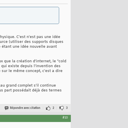
hysique. C'est n'est pas une idée
ource (utiliser des supports disques
e étant une idée nouvelle avant
que la création d'internet, le "cold
qui existe depuis l'invention des
e sur le même concept, c'est a dire
au grand complet s'il continue
us part possédait déjà des termes
Répondre avec citation
2
3
#10