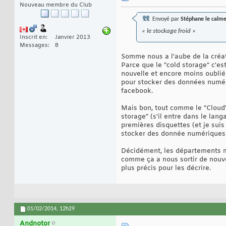
Nouveau membre du Club
Envoyé par
Stéphane le calm
« le stockage froid »
Inscrit en
Janvier 2013
Messages
8
Somme nous a l'aube de la créa
Parce que le "cold storage" c'es
nouvelle et encore moins oublié 
pour stocker des données numéri
facebook.
Mais bon, tout comme le "Cloud" 
storage" (s'il entre dans le lan
premières disquettes (et je suis
stocker des donnée numériques 
Décidément, les départements ma
comme ça a nous sortir de nouve
plus précis pour les décrire.
01/02/2014,
12h29
Andnotor