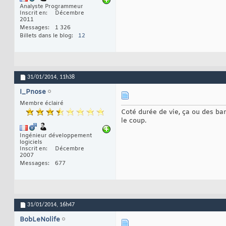
Analyste Programmeur
Inscrit en
Décembre
2011
Messages
1 326
Billets dans le blog
12
31/01/2014,
11h38
I_Pnose
Membre éclairé
Coté durée de vie, ça ou des ba
le coup.
Ingénieur développement
logiciels
Inscrit en
Décembre
2007
Messages
677
31/01/2014,
16h47
BobLeNolife