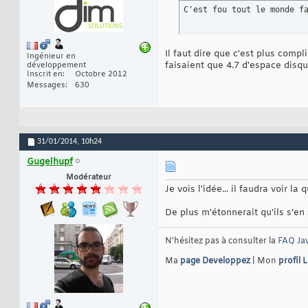
C'est fou tout le monde f
Il faut dire que c'est plus comp
Ingénieur en
faisaient que 4.7 d'espace disque
développement
Inscrit en
Octobre 2012
Messages
630
31/01/2014,
10h24
Gugelhupf
Modérateur
Je vois l'idée... il faudra voir la
De plus m'étonnerait qu'ils s'en 
N'hésitez pas à consulter la
FAQ Ja
Ma
page Developpez
| Mon
profil 