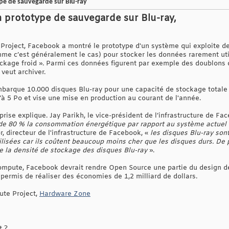
e de sauvegarde sur Blu-ray
 prototype de sauvegarde sur Blu-ray,
oject, Facebook a montré le prototype d'un système qui exploite de
me c’est généralement le cas) pour stocker les données rarement uti
ockage froid ». Parmi ces données figurent par exemple des doublons 
 veut archiver.
mbarque 10.000 disques Blu-ray pour une capacité de stockage totale
’à 5 Po et vise une mise en production au courant de l'année.
prise explique. Jay Parikh, le vice-président de l’infrastructure de Fa
t de 80 % la consommation énergétique par rapport au système actuel d
r, directeur de l'infrastructure de Facebook, «
les disques Blu-ray son
isées car ils coûtent beaucoup moins cher que les disques durs. De pl
e la densité de stockage des disques Blu-ray
».
ompute, Facebook devrait rendre Open Source une partie du design d
permis de réaliser des économies de 1,2 milliard de dollars.
te Project,
Hardware Zone
t ?