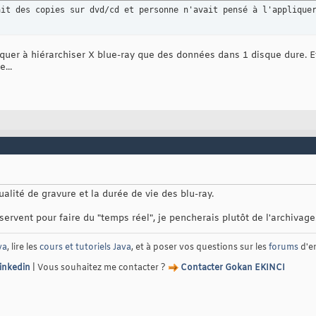
ait des copies sur dvd/cd et personne n'avait pensé à l'applique
liquer à hiérarchiser X blue-ray que des données dans 1 disque dure. 
...
 qualité de gravure et la durée de vie des blu-ray.
servent pour faire du "temps réel", je pencherais plutôt de l'archivage.
va
, lire les
cours et tutoriels Java
, et à poser vos questions sur les
forums
d'e
Linkedin
| Vous souhaitez me contacter ?
Contacter Gokan EKINCI