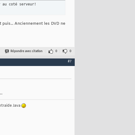
r au coté serveur!
Et puis... Anciennement les DVD ne
Répondre avec citation
0
0
#7
..
ntraide Java