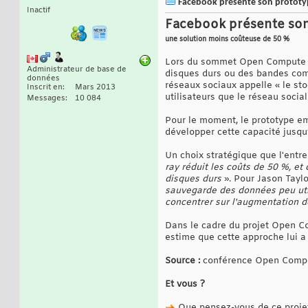
Facebook présente son prototyp
Inactif
Facebook présente son
une solution moins coûteuse de 50 %
Lors du sommet Open Compute Pr
Administrateur de base de
disques durs ou des bandes com
données
réseaux sociaux appelle « le st
Inscrit en
Mars 2013
utilisateurs que le réseau social
Messages
10 084
Pour le moment, le prototype e
développer cette capacité jusqu
Un choix stratégique que l'entre
ray réduit les coûts de 50 %, e
disques durs
». Pour Jason Taylo
sauvegarde des données peu util
concentrer sur l'augmentation d
Dans le cadre du projet Open C
estime que cette approche lui a 
Source :
conférence Open Compu
Et vous ?
Que pensez-vous de ce proje