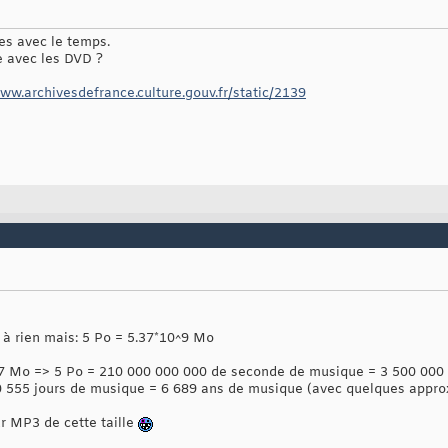
es avec le temps.
 avec les DVD ?
www.archivesdefrance.culture.gouv.fr/static/2139
t à rien mais: 5 Po = 5.37*10^9 Mo
37 Mo => 5 Po = 210 000 000 000 de seconde de musique = 3 500 000
 555 jours de musique = 6 689 ans de musique (avec quelques appro
ur MP3 de cette taille