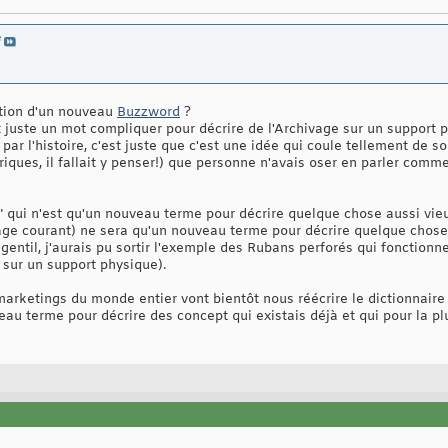
e
tion d'un nouveau
Buzzword
?
t juste un mot compliquer pour décrire de l'Archivage sur un support p
par l'histoire, c'est juste que c'est une idée qui coule tellement de s
ques, il fallait y penser!) que personne n'avais oser en parler comm
qui n'est qu'un nouveau terme pour décrire quelque chose aussi vieux 
gage courant) ne sera qu'un nouveau terme pour décrire quelque chose 
 gentil, j'aurais pu sortir l'exemple des Rubans perforés qui fonctionn
sur un support physique).
rketings du monde entier vont bientôt nous réécrire le dictionnaire 
au terme pour décrire des concept qui existais déjà et qui pour la pl