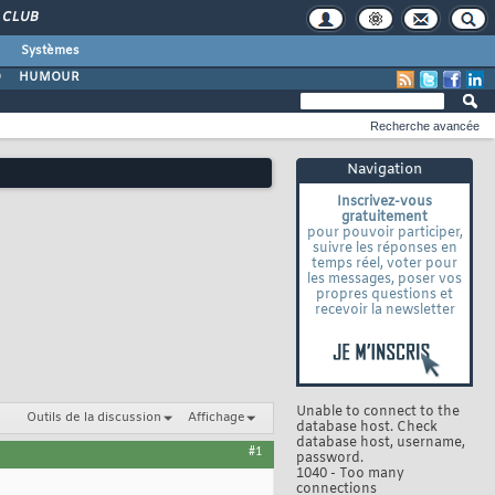
CLUB
Systèmes
O
HUMOUR
Recherche avancée
Navigation
Inscrivez-vous
gratuitement
pour pouvoir participer,
suivre les réponses en
temps réel, voter pour
les messages, poser vos
propres questions et
recevoir la newsletter
Unable to connect to the
Outils de la discussion
Affichage
database host. Check
database host, username,
#1
password.
1040 - Too many
connections