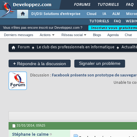
FORUMS
TUTORIELS
FAQ
DI/DSI Solutions d'entreprise
Cloud
IA
ALM
Micros
TUTORIELS
FAQ
WEBIN
Vous n'êtes pas encore inscrit sur Developpez.com ?
Inscrivez-vous gratuitem
Derniers messages
Actions
Réseau social
Blogs
Agenda
Chat
Forum
Le club des professionnels en informatique
Actualit
+
Signaler un problème
Répondre à la discussion
Discussion :
Facebook présente son prototype de sauvegard
Unable to co
31/01/2014,
05h25
Stéphane le calme