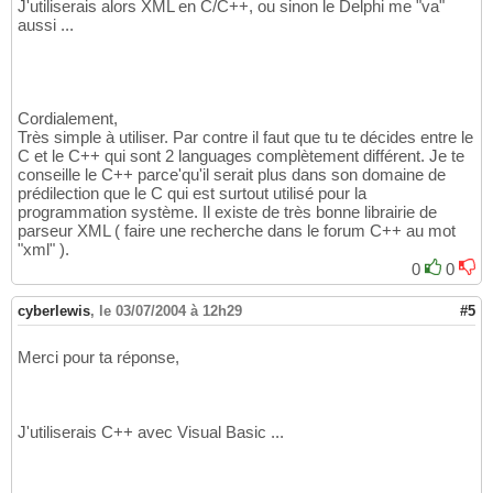
J'utiliserais alors XML en C/C++, ou sinon le Delphi me "va"
aussi ...
Cordialement,
Très simple à utiliser. Par contre il faut que tu te décides entre le
C et le C++ qui sont 2 languages complètement différent. Je te
conseille le C++ parce'qu'il serait plus dans son domaine de
prédilection que le C qui est surtout utilisé pour la
programmation système. Il existe de très bonne librairie de
parseur XML ( faire une recherche dans le forum C++ au mot
"xml" ).
0
0
cyberlewis
,
le 03/07/2004 à 12h29
#5
Merci pour ta réponse,
J'utiliserais C++ avec Visual Basic ...