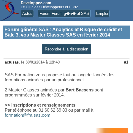
Developpez.com
Le Club des Développeurs et IT Pro
Actus
Forum Forum g�n�ral SAS
Emploi
Forum général SAS
:
Analytics et Risque de crédit et
Bâle 3, vos Master Classes SAS en février 2014
Répondre à la discussion
actusas
,
le 30/01/2014 à 12h49
#1
SAS Formation vous propose tout au long de l'année des
formations animées par un professionnel.
2 Master Classes animées par
Bart Baesens
sont
programmées sur février 2014.
>> Inscriptions et renseignements
Par téléphone au 01 60 62 69 83 ou par mail à
formation@fra.sas.com