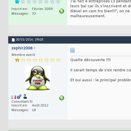
J'ai fait 4 entreprises (3 penda
leurs bal car ils s'inscrivent et
Inscrit en
Février 2009
diésel en cam tro bien!!!", on ne
Messages
33
malheureusement.
30/01/2014,
19h26
zephir2008
Membre averti
Quelle découverte !!!!
Il serait temps de s'en rendre c
Et oui aussi : le principal problè
Consultant SI
Inscrit en
Août 2012
Messages
18