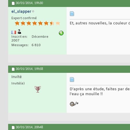
30/01/2014,
19h30
el_slapper
Expert confirmé
Et, autres nouvelles, la couleur 
Inscrit en
Décembre
2007
Messages
6 810
30/01/2014,
19h58
Invité
Invité(e)
D'après une étude, faites par d
l'eau ça mouille !!
30/01/2014,
20h48