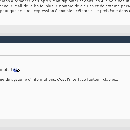
nt mon alternance et 1 après mon diplôme) et dans les 4 je vois des u
 donne le mail de la boite, plus le nombre de clé usb et dd externe pers
 peut que se dire l'expression ô combien célèbre : "Le problème dans ce
ompte !
me du système d'informations, c'est l'interface fauteuil-clavier...