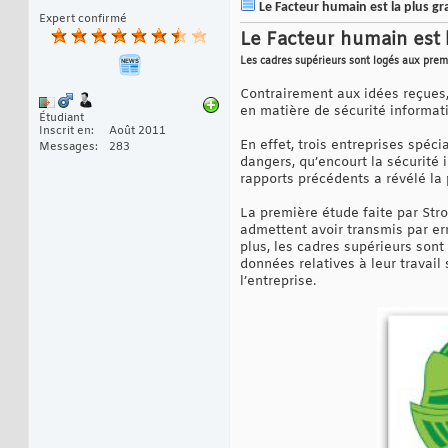
Le Facteur humain est la plus gr
Expert confirmé
Le Facteur humain est 
Les cadres supérieurs sont logés aux prem
Contrairement aux idées reçues,
en matière de sécurité informati
Étudiant
Inscrit en
Août 2011
En effet, trois entreprises spéc
Messages
283
dangers, qu’encourt la sécurité 
rapports précédents a révélé l
La première étude faite par Str
admettent avoir transmis par er
plus, les cadres supérieurs son
données relatives à leur travail
l’entreprise.