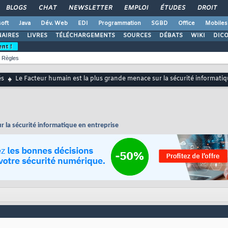
BLOGS
CHAT
NEWSLETTER
EMPLOI
ÉTUDES
DROIT
oft
Java
Dév. Web
EDI
Programmation
SGBD
Office
Mobiles
AIRES
LIVRES
TÉLÉCHARGEMENTS
SOURCES
DÉBATS
WIKI
DIC
ent !
Règles
és
Le Facteur humain est la plus grande menace sur la sécurité informatiq
r la sécurité informatique en entreprise