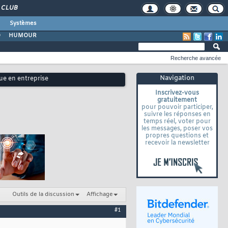
CLUB
Systèmes
O
HUMOUR
Recherche avancée
Navigation
ue en entreprise
Inscrivez-vous
gratuitement
pour pouvoir participer,
suivre les réponses en
temps réel, voter pour
les messages, poser vos
propres questions et
recevoir la newsletter
Outils de la discussion
Affichage
#1