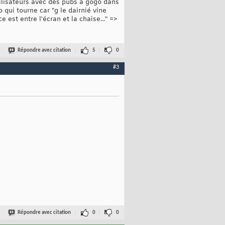
tilisateurs avec des pubs à gogo dans
o qui tourne car "g le dairnié vine
 est entre l'écran et la chaise..." =>
Répondre avec citation
5
0
#3
Répondre avec citation
0
0