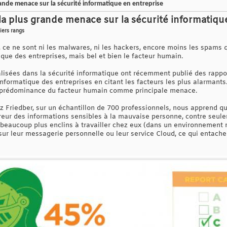
ande menace sur la sécurité informatique en entreprise
la plus grande menace sur la sécurité informatiqu
iers rangs
 ce ne sont ni les malwares, ni les hackers, encore moins les spams 
que des entreprises, mais bel et bien le facteur humain.
ialisées dans la sécurité informatique ont récemment publié des rappor
informatique des entreprises en citant les facteurs les plus alarmants
a prédominance du facteur humain comme principale menace.
oz Friedber, sur un échantillon de 700 professionnels, nous apprend 
reur des informations sensibles à la mauvaise personne, contre seul
t beaucoup plus enclins à travailler chez eux (dans un environnement
 sur leur messagerie personnelle ou leur service Cloud, ce qui entache