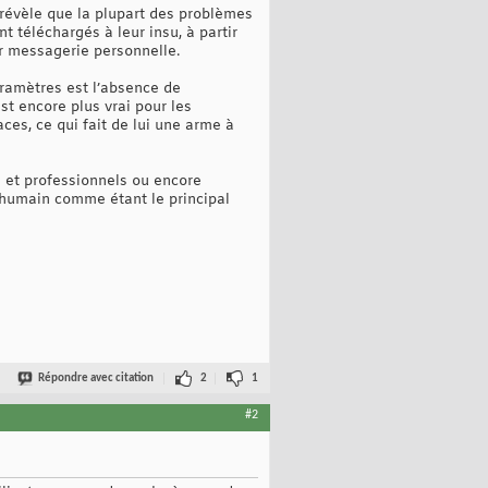
révèle que la plupart des problèmes
t téléchargés à leur insu, à partir
r messagerie personnelle.
aramètres est l’absence de
st encore plus vrai pour les
ces, ce qui fait de lui une arme à
 et professionnels ou encore
r humain comme étant le principal
Répondre avec citation
2
1
#2