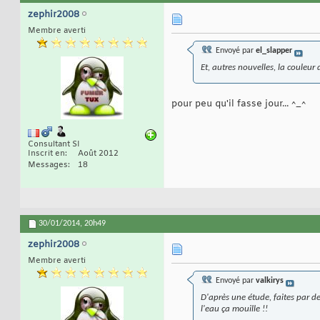
zephir2008
Membre averti
Envoyé par
el_slapper
Et, autres nouvelles, la couleur 
pour peu qu'il fasse jour... ^_^
Consultant SI
Inscrit en
Août 2012
Messages
18
30/01/2014,
20h49
zephir2008
Membre averti
Envoyé par
valkirys
D'après une étude, faites par d
l'eau ça mouille !!