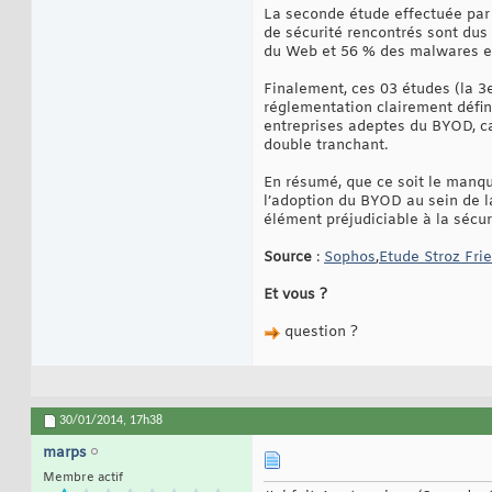
La seconde étude effectuée par 
de sécurité rencontrés sont dus 
du Web et 56 % des malwares et 
Finalement, ces 03 études (la 3
réglementation clairement défini
entreprises adeptes du BYOD, car
double tranchant.
En résumé, que ce soit le manq
l’adoption du BYOD au sein de l
élément préjudiciable à la sécur
Source
:
Sophos
,
Etude Stroz Fri
Et vous ?
question ?
30/01/2014,
17h38
marps
Membre actif