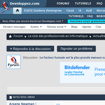
FORUMS
TUTORIELS
FAQ
DI/DSI Solutions d'entreprise
Cloud
IA
ALM
Micros
TUTORIELS
FAQ
WEBIN
Vous n'êtes pas encore inscrit sur Developpez.com ?
Inscrivez-vous gratuitem
Derniers messages
Actions
Réseau social
Blogs
Agenda
Chat
Forum
Le club des professionnels en informatique
Actualit
+
Signaler un problème
Répondre à la discussion
Discussion :
Le Facteur humain est la plus grande menace su
30/01/2014,
00h42
Arsene Newman