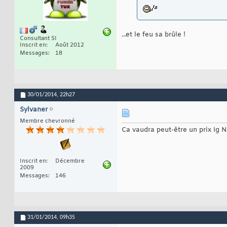
...et le feu sa brûle !
Consultant SI
Inscrit en
Août 2012
Messages
18
30/01/2014,
22h27
Sylvaner
Membre chevronné
Ca vaudra peut-être un prix Ig 
Inscrit en
Décembre
2009
Messages
146
31/01/2014,
09h35