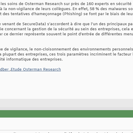
les soins de Osterman Research sur près de 160 experts en sécurité 
à la non-vigilance de leurs collègues. En effet, 58 % des malwares son
des tentatives d’hameçonnage (Phishing) se font par le biais de leu
e venant de SecureData) s’accordent à dire que l’un des principaux p
e concernant la gestion de la sécurité au sein des entreprises, cela e
 ce dernier représente souvent le point d’entrée de différentes mena
ue de vigilance, le non-cloisonnement des environnements personnels
a plupart des entreprises, ces trois paramètres incriminent le facteu
ité informatique des entreprises.
edber
,
Etude Osterman Research