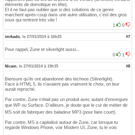
éléments de domotique en tête).
Et il ne faut pas oublier que si des solutions de ce genre
marchent après-coup dans une autre utilisation, c'est des gros
sous qui rentrent très vite !
1
0
imikado
,
le 27/01/2014 à 16h25
#7
Pour rappel, Zune et silverlight aussi...
0
1
Nicam
,
le 27/01/2014 à 19h35
#8
Biensure qu'ils ont abandonné des technos (Silverlight).
Face à HTML 5, ils n'avaient pas vraiment le choix, on leur
aurait reproché.
Par contre, Zune n'était pas un produit avec autant d'envergure
que WP ou Surface. D'ailleurs, je doute que le cur de métier de
MS soit de fabriquer des baladeur MP3 (pour faire court).
Par contre, MS a capitalisé autour de Zune, car lorsque tu
regarde Windows Phone, voir Modern UI, Zune, tu le vois