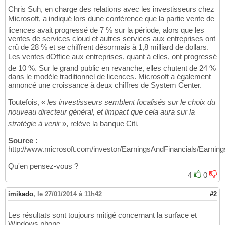
Chris Suh, en charge des relations avec les investisseurs chez
Microsoft, a indiqué lors dune conférence que la partie vente de
licences avait progressé de 7 % sur la période, alors que les
ventes de services cloud et autres services aux entreprises ont
crû de 28 % et se chiffrent désormais à 1,8 milliard de dollars.
Les ventes dOffice aux entreprises, quant à elles, ont progressé
de 10 %. Sur le grand public en revanche, elles chutent de 24 %
dans le modèle traditionnel de licences. Microsoft a également
annoncé une croissance à deux chiffres de System Center.
Toutefois, «
les investisseurs semblent focalisés sur le choix du
nouveau directeur général, et limpact que cela aura sur la
stratégie à venir
», relève la banque Citi.
Source :
http://www.microsoft.com/investor/EarningsAndFinancials/Earn
Qu'en pensez-vous ?
4
0
imikado
,
le 27/01/2014 à 11h42
#2
Les résultats sont toujours mitigé concernant la surface et
Windows phone.