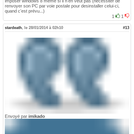
imposer windows 8 même si il n'en veut pas (nécessiter de
renvoyer son PC par voie postale pour desinstaller celui-ci,
quand c'est prévu...)
1
1
stardeath
,
le 28/01/2014 à 02h10
#13
Envoyé par
imikado