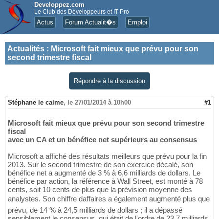
Developpez.com
Le Club des Développeurs et IT Pro
Actus
Forum Actualit�s
Emploi
Actualités
:
Microsoft fait mieux que prévu pour son
second trimestre fiscal
Répondre à la discussion
Stéphane le calme
,
le 27/01/2014 à 10h00
#1
Microsoft fait mieux que prévu pour son second trimestre
fiscal
avec un CA et un bénéfice net supérieurs au consensus
Microsoft a affiché des résultats meilleurs que prévu pour la fin
2013. Sur le second trimestre de son exercice décalé, son
bénéfice net a augmenté de 3 % à 6,6 milliards de dollars. Le
bénéfice par action, la référence à Wall Street, est monté à 78
cents, soit 10 cents de plus que la prévision moyenne des
analystes. Son chiffre daffaires a également augmenté plus que
prévu, de 14 % à 24,5 milliards de dollars ; il a dépassé
sensiblement le consensus, qui était de l'ordre de 23,7 milliards.