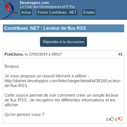
Developpez.com
Le Club des Développeurs et IT Pro
Actus
Forum Contribuez .NET
Emploi
Contribuez .NET
:
Lecteur de flux RSS
Répondre à la discussion
PixelJuice
,
le 27/01/2014 à 09h17
#1
Bonjour,
Je vous propose un nouvel élément à utiliser :
http://dotnet.developpez.com/telecharger/detail/id/3816/Lecteur-
de-flux-RSS
Cette source permet de voir comment créer un simple lecteur
de flux RSS , de récupérer les différentes informations et les
afficher.
Qu'en pensez-vous ?
0
0