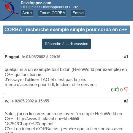
Developpez.com
Le Club des Développeurs et IT Pro
Actus
Forum CORBA
Emploi
CORBA
:
recherche exemple simple pour corba en c++
Répondre à la discussion
Pinggui
,
le 01/05/2002 à 22h16
#1
quelqu'un a un exemple tout bidon (HelloWorld par exemple) en
C++ qui fonctionne.
J'essaye d'utiliser TAO et c'est pas la joie.
merci d'acvance pour l'idl, le client et le serveur.
0
0
rv
,
le 02/05/2002 à 15h55
#2
Salut, j'ai un lien vers un cours avec l'exemple HelloWorld en
C++ : http://www.ift.ulaval.ca/~khelifi/ift-
18254/Chap7%20cpp.pdf.
C'est un tutoriel d'ORBacus, j'espère que tu t'en sortiras avec