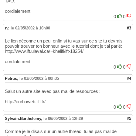
TAO.
cordialement.
0
0
rv
,
le 02/05/2002 à 16h00
#3
Le lien déconne un peu, enfin si tu vas sur ce site tu devrais
pouvoir trouver ton bonheur avec le tutoriel dont je t'ai parlé:
http://www.ift.ulaval.ca/~khelifi/ift-18254/
cordialement.
0
0
Petrus
,
le 03/05/2002 à 00h35
#4
Salut un autre site avec pas mal de ressources :
http://corbaweb.lifl.fr/
0
0
Sylvain.Barthelemy
,
le 06/05/2002 à 12h29
#5
Comme je le disais sur un autre thread, tu as pas mal de