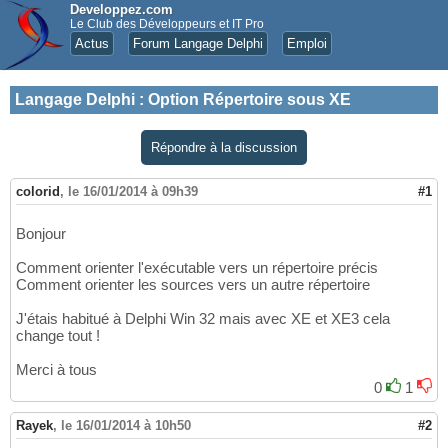
Developpez.com
Le Club des Développeurs et IT Pro
Actus
Forum Langage Delphi
Emploi
Langage Delphi
:
Option Répertoire sous XE
Répondre à la discussion
colorid
,
le 16/01/2014 à 09h39
#1
Bonjour
Comment orienter l'exécutable vers un répertoire précis
Comment orienter les sources vers un autre répertoire
J'étais habitué à Delphi Win 32 mais avec XE et XE3 cela
change tout !
Merci à tous
0
1
Rayek
,
le 16/01/2014 à 10h50
#2