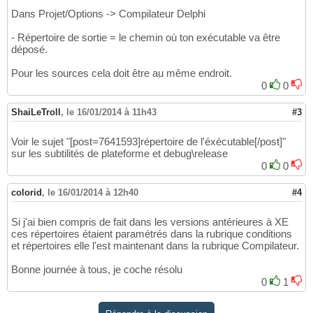
Dans Projet/Options -> Compilateur Delphi
- Répertoire de sortie = le chemin où ton exécutable va être
déposé.
Pour les sources cela doit être au même endroit.
0
0
ShaiLeTroll
,
le 16/01/2014 à 11h43
#3
Voir le sujet "[post=7641593]répertoire de l'éxécutable[/post]"
sur les subtilités de plateforme et debug\release
0
0
colorid
,
le 16/01/2014 à 12h40
#4
Si j'ai bien compris de fait dans les versions antérieures à XE
ces répertoires étaient paramétrés dans la rubrique conditions
et répertoires elle l'est maintenant dans la rubrique Compilateur.
Bonne journée à tous, je coche résolu
0
1