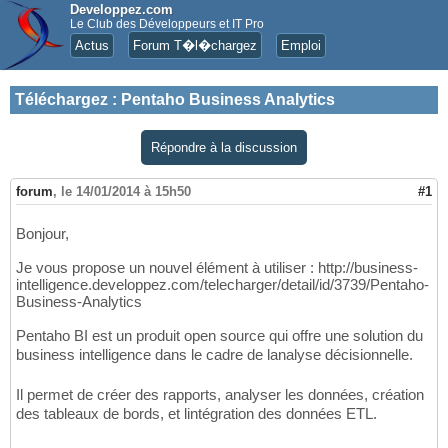
Developpez.com
Le Club des Développeurs et IT Pro
Actus
Forum T�l�chargez
Emploi
Téléchargez
:
Pentaho Business Analytics
Répondre à la discussion
forum
,
le 14/01/2014 à 15h50
#1
Bonjour,
Je vous propose un nouvel élément à utiliser : http://business-
intelligence.developpez.com/telecharger/detail/id/3739/Pentaho-
Business-Analytics
Pentaho BI est un produit open source qui offre une solution du
business intelligence dans le cadre de lanalyse décisionnelle.
Il permet de créer des rapports, analyser les données, création
des tableaux de bords, et lintégration des données ETL.