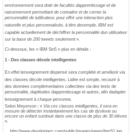
environnement sera doté de facultés dapprentissage et de
raisonnement permettant de connaitre et de cerner la
personnalité de lutilisateur, pour offrir une interaction plus
naturelle et plus personnalisée, à titre dexemple, IBM est
capable actuellement de déchiffrer la personnalité dun utilisateur
sur la base de 200 tweets seulement
».
Ci-dessous, les « IBM 5in5 » plus en détails :
1 - Des classes décole intelligentes
En effet lenseignement dispensé sera complété et amélioré via
des classes décole intelligentes. Lidée est simple, recourir à
des données complémentaires collectées via des tests de
personnalité, daptitudes dapprentissage et autres, afin dadapter
lenseignement à chaque personne.
Selon Meyerson : «
Via ces classes intelligentes, il sera en
mesure de détecter instantanément les cas de dyslexie ou
encore un enfant surdoué dans une classe de plus de 30 élèves
».
http://www.developpez.com/public/images/news/ibm51.jpg