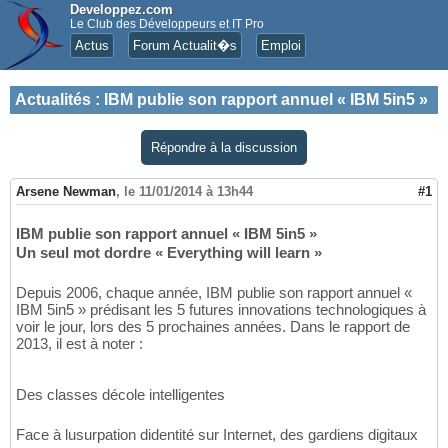
Developpez.com
Le Club des Développeurs et IT Pro
Actus
Forum Actualit�s
Emploi
Actualités
:
IBM publie son rapport annuel « IBM 5in5 »
Répondre à la discussion
Arsene Newman
,
le 11/01/2014 à 13h44
#1
IBM publie son rapport annuel « IBM 5in5 »
Un seul mot dordre « Everything will learn »
Depuis 2006, chaque année, IBM publie son rapport annuel «
IBM 5in5 » prédisant les 5 futures innovations technologiques à
voir le jour, lors des 5 prochaines années. Dans le rapport de
2013, il est à noter :
Des classes décole intelligentes
Face à lusurpation didentité sur Internet, des gardiens digitaux