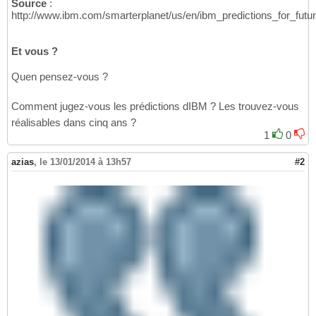
Source
:
http://www.ibm.com/smarterplanet/us/en/ibm_predictions_for_futur
Et vous ?
Quen pensez-vous ?
Comment jugez-vous les prédictions dIBM ? Les trouvez-vous
réalisables dans cinq ans ?
1
0
azias
,
le 13/01/2014 à 13h57
#2