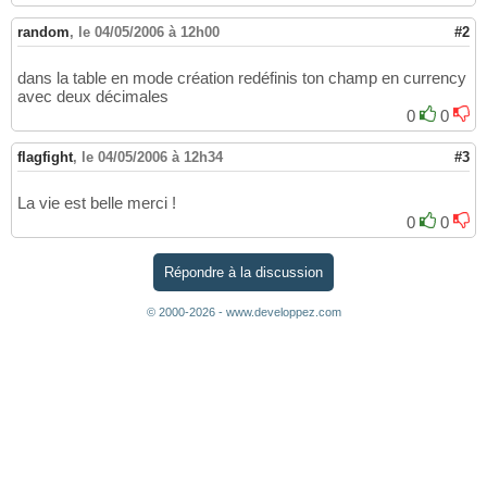
random
,
le 04/05/2006 à 12h00
#2
dans la table en mode création redéfinis ton champ en currency
avec deux décimales
0
0
flagfight
,
le 04/05/2006 à 12h34
#3
La vie est belle merci !
0
0
Répondre à la discussion
© 2000-2026 - www.developpez.com