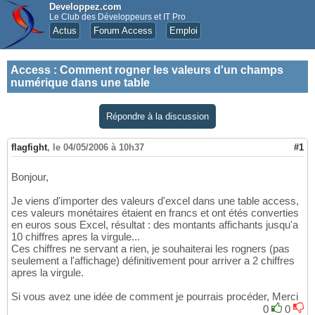
Developpez.com
Le Club des Développeurs et IT Pro
Actus
Forum Access
Emploi
Access
:
Comment rogner les valeurs d'un champs
numérique dans une table
Répondre à la discussion
flagfight
,
le 04/05/2006 à 10h37
#1
Bonjour,
Je viens d'importer des valeurs d'excel dans une table access,
ces valeurs monétaires étaient en francs et ont étés converties
en euros sous Excel, résultat : des montants affichants jusqu'a
10 chiffres apres la virgule...
Ces chiffres ne servant a rien, je souhaiterai les rogners (pas
seulement a l'affichage) définitivement pour arriver a 2 chiffres
apres la virgule.
Si vous avez une idée de comment je pourrais procéder, Merci
0
0