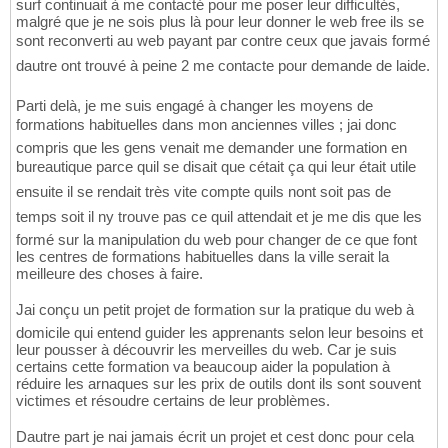
surf continuait à me contacté pour me poser leur difficultés,
malgré que je ne sois plus là pour leur donner le web free ils se
sont reconverti au web payant par contre ceux que javais formé
dautre ont trouvé à peine 2 me contacte pour demande de laide.
Parti delà, je me suis engagé à changer les moyens de
formations habituelles dans mon anciennes villes ; jai donc
compris que les gens venait me demander une formation en
bureautique parce quil se disait que cétait ça qui leur était utile
ensuite il se rendait très vite compte quils nont soit pas de
temps soit il ny trouve pas ce quil attendait et je me dis que les
formé sur la manipulation du web pour changer de ce que font
les centres de formations habituelles dans la ville serait la
meilleure des choses à faire.
Jai conçu un petit projet de formation sur la pratique du web à
domicile qui entend guider les apprenants selon leur besoins et
leur pousser à découvrir les merveilles du web. Car je suis
certains cette formation va beaucoup aider la population à
réduire les arnaques sur les prix de outils dont ils sont souvent
victimes et résoudre certains de leur problèmes.
Dautre part je nai jamais écrit un projet et cest donc pour cela