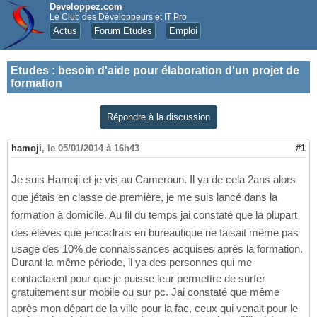
Developpez.com
Le Club des Développeurs et IT Pro
Actus
Forum Etudes
Emploi
Etudes
:
besoin d'aide pour élaboration d'un projet de
formation
Répondre à la discussion
hamoji
,
le 05/01/2014 à 16h43
#1
Je suis Hamoji et je vis au Cameroun. Il ya de cela 2ans alors
que jétais en classe de première, je me suis lancé dans la
formation à domicile. Au fil du temps jai constaté que la plupart
des élèves que jencadrais en bureautique ne faisait même pas
usage des 10% de connaissances acquises après la formation.
Durant la même période, il ya des personnes qui me
contactaient pour que je puisse leur permettre de surfer
gratuitement sur mobile ou sur pc. Jai constaté que même
après mon départ de la ville pour la fac, ceux qui venait pour le