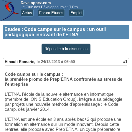
Developpez.com
Le Club des Développeurs et IT Pro
Actus
Forum Etudes
Emploi
Etudes
:
Code camps sur le campus : un outil
pédagogique innovant de l'ETNA
Répondre à la discussion
Hinault Romaric
,
le 24/12/2013 à 06h50
#1
Code camps sur le campus :
la première promo de Prep'ETNA confrontée au stress de
l'entreprise
L'ETNA, l'école de la nouvelle alternance en informatique
(membre de IONIS Education Group), intègre à sa pédagogie
par projets une nouvelle méthode d'apprentissage : le Code
camp, dès janvier 2014.
L'ETNA est une école en 3 ans après bac+2 qui propose une
formation en alternance sur un mode innovant. Depuis cette
rentrée, elle propose avec Prep'ETNA, un cycle préparatoire