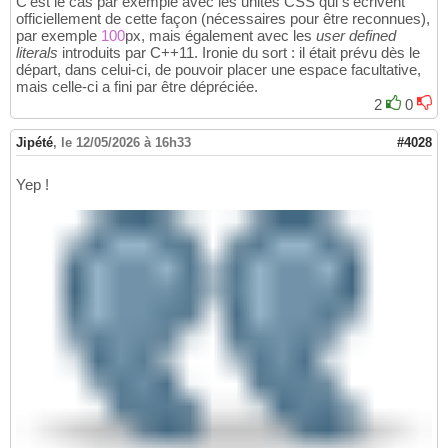
C'est le cas par exemple avec les unités CSS qui s'écrivent
officiellement de cette façon (nécessaires pour être reconnues),
par exemple
100
px, mais également avec les
user defined
literals
introduits par C++11. Ironie du sort : il était prévu dès le
départ, dans celui-ci, de pouvoir placer une espace facultative,
mais celle-ci a fini par être dépréciée.
2
0
Jipété
,
le 12/05/2026 à 16h33
#4028
Yep !