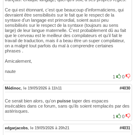
Ce qui est étonnant, c'est que beaucoup d'informaticiens, qui
devraient être sensibilisés sur le fait que le respect de la
syntaxe d'un langage est primordial, soient aussi peu
sensibilisés sur le respect de la syntaxe (toujours au sens
large) de leur langue maternelle. C'est probablement dû au fait
que le cerveau est le meilleur des compilateurs et qu'il fait le
travail de traduction, mais il a beau être un super compilateur,
on a malgré tout parfois du mal à comprendre certaines
phrases .
Amicalement,
naute
1
0
Médinoc
,
le 19/05/2026 à 11h11
#4030
Ce serait bien alors, qu'on
puisse
taper des espaces
insécables dans ce forum, sans qu'ils soient remplacés par des
astérisques.
1
0
edgarjacobs
,
le 19/05/2026 à 20h21
#4031