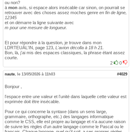
ou non?
à
mon
avis, si espace alors insécable car sinon, on pourrait se
retrouver avec des choses assez moches genre
en fin de ligne,
12345
et on démarre la ligne suivante avec
m pour une mesure de longueur.
Et pour répondre à la question, je trouve dans mon
LDRTEUÀL'IN, page 123,
L'avion décolla à 18 h 21.
Bon, là, j'ai mis des espaces classiques, la phrase étant assez
courte.
2
0
naute
,
le 13/05/2026 à 11h03
#4029
Bonjour ,
l'espace entre une valeur et l'unité dans laquelle cette valeur est
exprimée doit être insécable.
Pour ce qui concerne la syntaxe (dans un sens large,
grammaire, orthographe, etc.) des langages informatique
comme le CSS, elle est propre au langage et n'a aucune raison
de suivre les règles d'un autre langage comme le Pascal ou le
français. Chaque langage, quel qu'il soit, a ses propres règles.