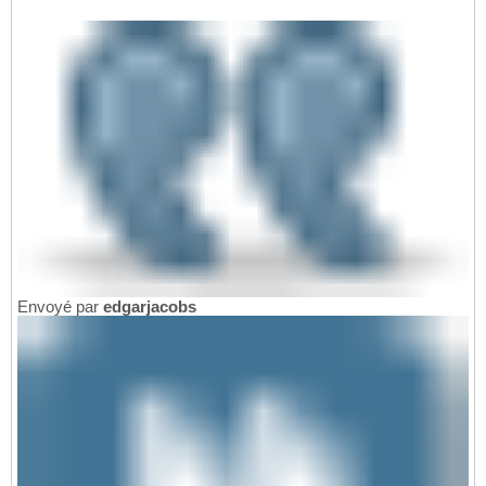
Envoyé par
edgarjacobs