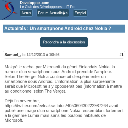
Developpez.com
Le Club des Développeurs et IT Pro
Actus
Forum Actualit�s
Emploi
Actualités
:
Un smartphone Android chez Nokia ?
Répondre à la discussion
Samuel_
,
le 12/12/2013 à 10h56
#1
Malgré le rachat par Microsoft du géant Finlandais Nokia, la
rumeur d'un smartphone sous Android prend de l'ampleur.
Selon The Verge, Nokia continuerait d'expérimenter un
smartphone sous Android. L'information la plus surprenante
serait que Microsoft ne s'y opposerait pas (information à mettre
au conditionnel selon The Verge).
Déjà fin novembre,
https://twitter.com/evleaks/status/405060430222987264 avait
publié une image d'un smartphone Nokia ressemblant fortement
à la gamme Lumia mais sans les boutons habituels de
Microsoft.