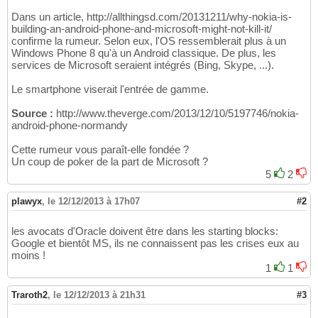
Dans un article, http://allthingsd.com/20131211/why-nokia-is-
building-an-android-phone-and-microsoft-might-not-kill-it/
confirme la rumeur. Selon eux, l'OS ressemblerait plus à un
Windows Phone 8 qu'à un Android classique. De plus, les
services de Microsoft seraient intégrés (Bing, Skype, ...).
Le smartphone viserait l'entrée de gamme.
Source :
http://www.theverge.com/2013/12/10/5197746/nokia-
android-phone-normandy
Cette rumeur vous paraît-elle fondée ?
Un coup de poker de la part de Microsoft ?
5
2
plawyx
,
le 12/12/2013 à 17h07
#2
les avocats d'Oracle doivent être dans les starting blocks:
Google et bientôt MS, ils ne connaissent pas les crises eux au
moins !
1
1
Traroth2
,
le 12/12/2013 à 21h31
#3