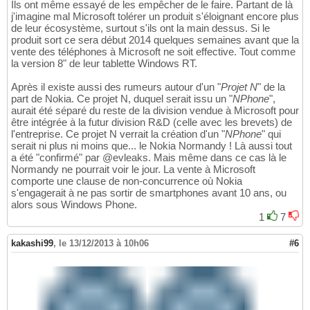
Ils ont même essayé de les empêcher de le faire. Partant de là
j'imagine mal Microsoft tolérer un produit s'éloignant encore plus
de leur écosystème, surtout s'ils ont la main dessus. Si le
produit sort ce sera début 2014 quelques semaines avant que la
vente des téléphones à Microsoft ne soit effective. Tout comme
la version 8" de leur tablette Windows RT.
Après il existe aussi des rumeurs autour d'un "
Projet N
" de la
part de Nokia. Ce projet N, duquel serait issu un "
NPhone
",
aurait été séparé du reste de la division vendue à Microsoft pour
être intégrée à la futur division R&D (celle avec les brevets) de
l'entreprise. Ce projet N verrait la création d'un "
NPhone
" qui
serait ni plus ni moins que... le Nokia Normandy ! Là aussi tout
a été "confirmé" par @evleaks. Mais même dans ce cas là le
Normandy ne pourrait voir le jour. La vente à Microsoft
comporte une clause de non-concurrence où Nokia
s'engagerait à ne pas sortir de smartphones avant 10 ans, ou
alors sous Windows Phone.
1
7
kakashi99
,
le 13/12/2013 à 10h06
#6