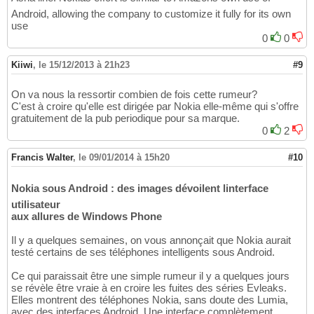
Android, allowing the company to customize it fully for its own
use
0
0
Kiiwi
,
le 15/12/2013 à 21h23
#9
On va nous la ressortir combien de fois cette rumeur?
C'est à croire qu'elle est dirigée par Nokia elle-même qui s'offre
gratuitement de la pub periodique pour sa marque.
0
2
Francis Walter
,
le 09/01/2014 à 15h20
#10
Nokia sous Android : des images dévoilent linterface
utilisateur
aux allures de Windows Phone
Il y a quelques semaines, on vous annonçait que Nokia aurait
testé certains de ses téléphones intelligents sous Android.
Ce qui paraissait être une simple rumeur il y a quelques jours
se révèle être vraie à en croire les fuites des séries Evleaks.
Elles montrent des téléphones Nokia, sans doute des Lumia,
avec des interfaces Android. Une interface complètement