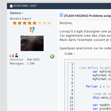
03/05/2006,
11h27
Demco
[FLASH MX2004] Probleme assig
Membre Expert
Bonjour,
Lorsqu'il s'agit d'assigner une p
J'ai egalement cree des clips a
Mais dans l'exemple suivant je n
(quelques precisions sur le code
Code :
Inscrit en
Mai 2002
Messages
1 396
1
//on defini la pol
2
var
 myForm
3
        myFormat.f
4
        myFormat.s
5
6
for
(
var
 i = 
1
;
7
8
//nom du n
9
this
.menu_
10
11
var
 newBtn
12
var
 prevBt
13