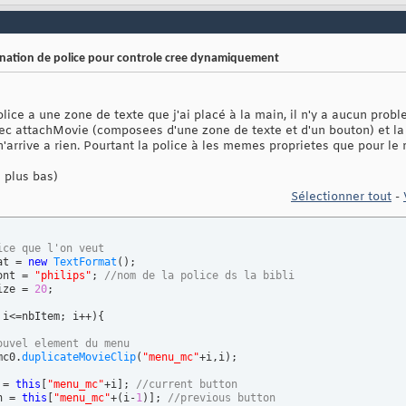
nation de police pour controle cree dynamiquement
olice a une zone de texte que j'ai placé à la main, il n'y a aucun prob
vec attachMovie (composees d'une zone de texte et d'un bouton) et l
'arrive a rien. Pourtant la police à les memes proprietes que pour le r
 plus bas)
Sélectionner tout
-
ice que l'on veut
at = 
new
TextFormat
(
)
;

ont = 
"philips"
; 
//nom de la police ds la bibli
ize = 
20
;

 i<=nbItem; i++
)
{
ouvel element du menu
mc0.
duplicateMovieClip
(
"menu_mc"
+i,i
)
;

 = 
this
[
"menu_mc"
+i
]
; 
//current button
n = 
this
[
"menu_mc"
+
(
i-
1
)
]
; 
//previous button