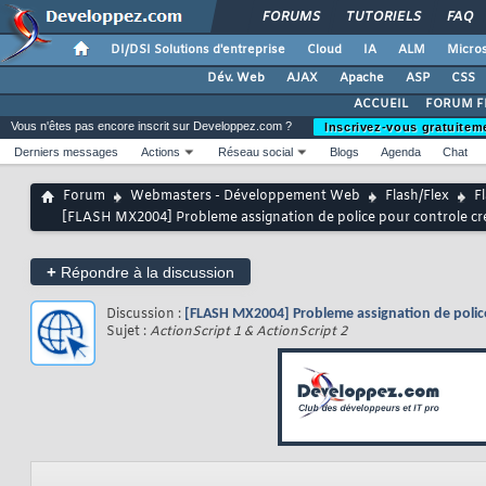
FORUMS
TUTORIELS
FAQ
DI/DSI Solutions d'entreprise
Cloud
IA
ALM
Micros
Dév. Web
AJAX
Apache
ASP
CSS
ACCUEIL
FORUM F
Vous n'êtes pas encore inscrit sur Developpez.com ?
Inscrivez-vous gratuitem
Derniers messages
Actions
Réseau social
Blogs
Agenda
Chat
Forum
Webmasters - Développement Web
Flash/Flex
F
[FLASH MX2004] Probleme assignation de police pour controle 
+
Répondre à la discussion
Discussion :
[FLASH MX2004] Probleme assignation de poli
Sujet :
ActionScript 1 & ActionScript 2