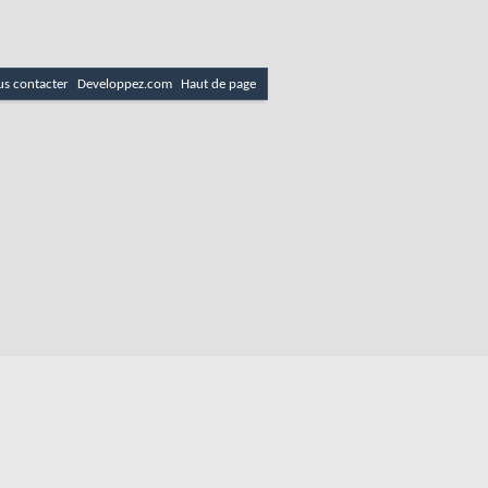
s contacter
Developpez.com
Haut de page
es
Politique de cookies