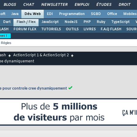
BLOGS
CHAT
NEWSLETTER
EMPLOI
ÉTUDES
DROIT
oft
Java
Dév. Web
EDI
Programmation
SGBD
Office
Mobiles
Dart
Flash / Flex
JavaScript
NodeJS
PHP
Ruby
TypeScript
LASH
FORUM FLEX
TUTORIELS
OUTILS
LIVRES
F.A.Q FLASH
SOUR
ent !
Règles
lash
ActionScript 1 & ActionScript 2
cree dynamiquement
ce pour controle cree dynamiquement