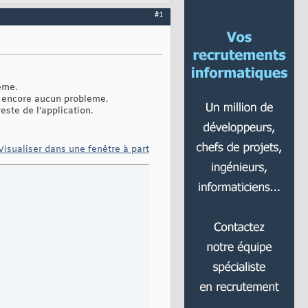
#1
leme.
a encore aucun probleme.
este de l'application.
Visualiser dans une fenêtre à part