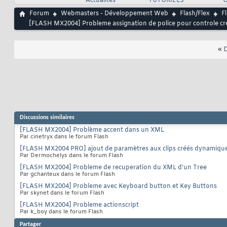
Actualités
TUTORIELS
O
Forum
Webmasters - Développement Web
Flash/Flex
F
[FLASH MX2004] Probleme assignation de police pour controle 
«
D
Discussions similaires
[FLASH MX2004] Problème accent dans un XML
Par cinetryx dans le forum Flash
[FLASH MX2004 PRO] ajout de paramètres aux clips créés dynamiq
Par Dermochelys dans le forum Flash
[FLASH MX2004] Probleme de recuperation du XML d'un Tree
Par gchanteux dans le forum Flash
[FLASH MX2004] Probleme avec Keyboard button et Key Buttons
Par skynet dans le forum Flash
[FLASH MX2004] Probleme actionscript
Par k_boy dans le forum Flash
Partager