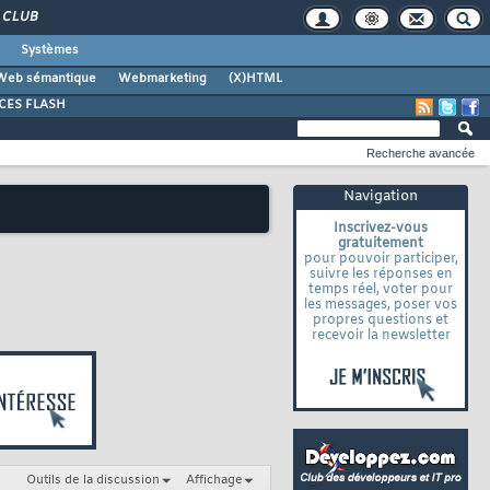
CLUB
Systèmes
Web sémantique
Webmarketing
(X)HTML
CES FLASH
Recherche avancée
Navigation
Inscrivez-vous
gratuitement
pour pouvoir participer,
suivre les réponses en
temps réel, voter pour
les messages, poser vos
propres questions et
recevoir la newsletter
Outils de la discussion
Affichage