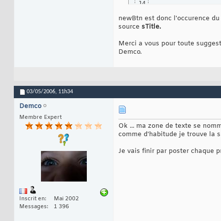
14
// positio
15
newBtn est donc l'occurence du 
        newBtn._y 
16
17
source
sTitle.
        newBtn.txt
18
         newBtn.tx
19
Merci a vous pour toute suggest
20
Demco.
//on assig
21
        newBtn.sTi
22
}
23
03/05/2006,
11h34
Demco
Membre Expert
Ok ... ma zone de texte se nomma
comme d'habitude je trouve la so
Je vais finir par poster chaque 
Inscrit en
Mai 2002
Messages
1 396