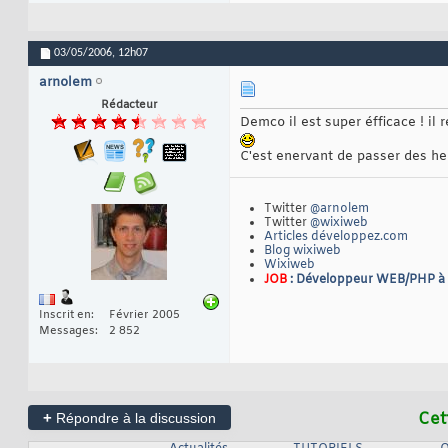
03/05/2006,
12h07
arnolem
Rédacteur
Demco il est super éfficace ! il
C'est enervant de passer des he
Twitter
@arnolem
Twitter
@wixiweb
Articles développez.com
Blog wixiweb
Wixiweb
JOB
: Développeur WEB/PHP à
Inscrit en
Février 2005
Messages
2 852
+
Cet
Répondre à la discussion