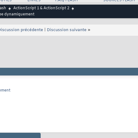
UTILS
LIVRES
F.A.Q FLASH
SOURCES FLASH
lash
ActionScript 1 & ActionScript 2
cree dynamiquement
iscussion précédente
|
Discussion suivante
»
uement