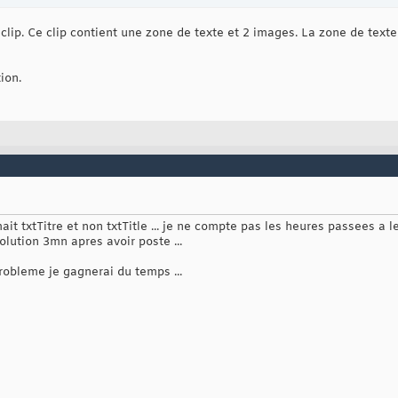
n du bouton
clip. Ce clip contient une zone de texte et 2 images. La zone de tex
= prevBtn._y + prevBtn._height;

Title.embedFonts = 
true
;

tTitle.
setNewTextFormat
(
myFormat
)
;

ion.
ne un texte a afficher
tle = 
"coucou"
;

it txtTitre et non txtTitle ... je ne compte pas les heures passees a 
lution 3mn apres avoir poste ...
probleme je gagnerai du temps ...