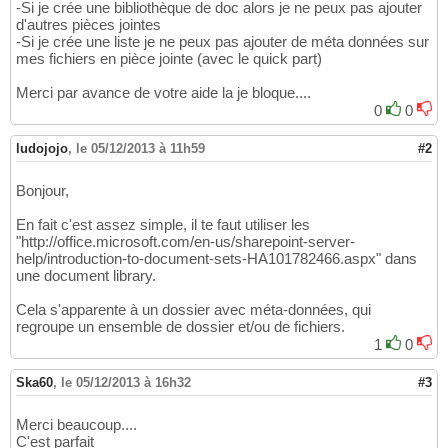
-Si je crée une bibliothèque de doc alors je ne peux pas ajouter
d'autres pièces jointes
-Si je crée une liste je ne peux pas ajouter de méta données sur
mes fichiers en pièce jointe (avec le quick part)
Merci par avance de votre aide la je bloque....
0
0
ludojojo
,
le 05/12/2013 à 11h59
#2
Bonjour,
En fait c'est assez simple, il te faut utiliser les
"http://office.microsoft.com/en-us/sharepoint-server-
help/introduction-to-document-sets-HA101782466.aspx" dans
une document library.
Cela s'apparente à un dossier avec méta-données, qui
regroupe un ensemble de dossier et/ou de fichiers.
1
0
Ska60
,
le 05/12/2013 à 16h32
#3
Merci beaucoup....
C'est parfait