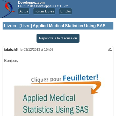
Developpez.com
Le Club des Développeurs et IT Pro
Actus
Forum Livres
Emploi
Livres
:
[Livre] Applied Medical Statistics Using SAS
Répondre à la discussion
fafabzh6
,
le 03/12/2013 à 15h09
#1
Bonjour,