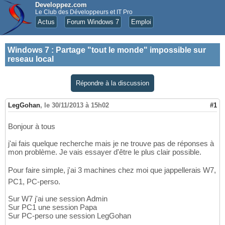
Developpez.com
Le Club des Développeurs et IT Pro
Actus
Forum Windows 7
Emploi
Windows 7
:
Partage "tout le monde" impossible sur
reseau local
Répondre à la discussion
LegGohan
,
le 30/11/2013 à 15h02
#1
Bonjour à tous
j'ai fais quelque recherche mais je ne trouve pas de réponses à
mon problème. Je vais essayer d'être le plus clair possible.
Pour faire simple, j'ai 3 machines chez moi que jappellerais W7,
PC1, PC-perso.
Sur W7 j'ai une session Admin
Sur PC1 une session Papa
Sur PC-perso une session LegGohan