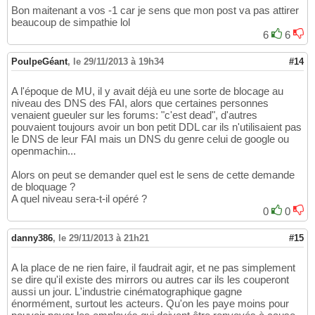
Bon maitenant a vos -1 car je sens que mon post va pas attirer
beaucoup de simpathie lol
6
6
PoulpeGéant
,
le 29/11/2013 à 19h34
#14
A l'époque de MU, il y avait déjà eu une sorte de blocage au
niveau des DNS des FAI, alors que certaines personnes
venaient gueuler sur les forums: "c'est dead", d'autres
pouvaient toujours avoir un bon petit DDL car ils n'utilisaient pas
le DNS de leur FAI mais un DNS du genre celui de google ou
openmachin...
Alors on peut se demander quel est le sens de cette demande
de bloquage ?
A quel niveau sera-t-il opéré ?
0
0
danny386
,
le 29/11/2013 à 21h21
#15
A la place de ne rien faire, il faudrait agir, et ne pas simplement
se dire qu'il existe des mirrors ou autres car ils les couperont
aussi un jour. L'industrie cinématographique gagne
énormément, surtout les acteurs. Qu'on les paye moins pour