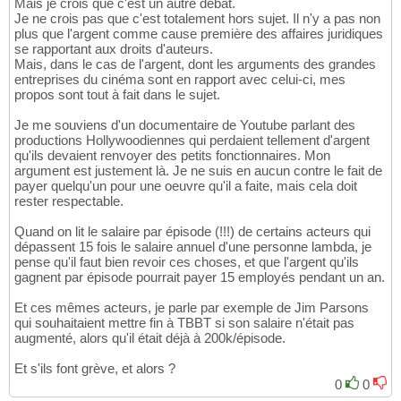
Mais je crois que c'est un autre débat.
Je ne crois pas que c'est totalement hors sujet. Il n'y a pas non
plus que l'argent comme cause première des affaires juridiques
se rapportant aux droits d'auteurs.
Mais, dans le cas de l'argent, dont les arguments des grandes
entreprises du cinéma sont en rapport avec celui-ci, mes
propos sont tout à fait dans le sujet.
Je me souviens d'un documentaire de Youtube parlant des
productions Hollywoodiennes qui perdaient tellement d'argent
qu'ils devaient renvoyer des petits fonctionnaires. Mon
argument est justement là. Je ne suis en aucun contre le fait de
payer quelqu'un pour une oeuvre qu'il a faite, mais cela doit
rester respectable.
Quand on lit le salaire par épisode (!!!) de certains acteurs qui
dépassent 15 fois le salaire annuel d'une personne lambda, je
pense qu'il faut bien revoir ces choses, et que l'argent qu'ils
gagnent par épisode pourrait payer 15 employés pendant un an.
Et ces mêmes acteurs, je parle par exemple de Jim Parsons
qui souhaitaient mettre fin à TBBT si son salaire n'était pas
augmenté, alors qu'il était déjà à 200k/épisode.
Et s'ils font grève, et alors ?
0
0