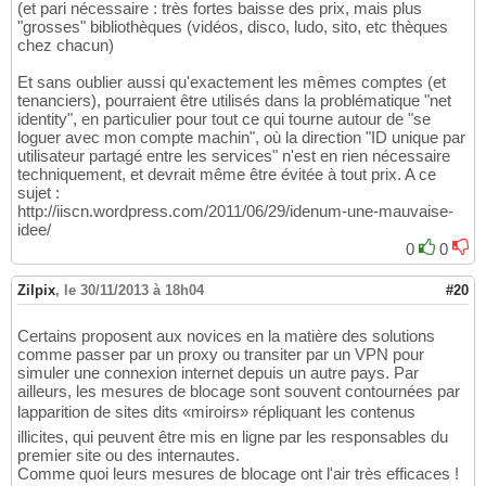
(et pari nécessaire : très fortes baisse des prix, mais plus
"grosses" bibliothèques (vidéos, disco, ludo, sito, etc thèques
chez chacun)
Et sans oublier aussi qu'exactement les mêmes comptes (et
tenanciers), pourraient être utilisés dans la problématique "net
identity", en particulier pour tout ce qui tourne autour de "se
loguer avec mon compte machin", où la direction "ID unique par
utilisateur partagé entre les services" n'est en rien nécessaire
techniquement, et devrait même être évitée à tout prix. A ce
sujet :
http://iiscn.wordpress.com/2011/06/29/idenum-une-mauvaise-
idee/
0
0
Zilpix
,
le 30/11/2013 à 18h04
#20
Certains proposent aux novices en la matière des solutions
comme passer par un proxy ou transiter par un VPN pour
simuler une connexion internet depuis un autre pays. Par
ailleurs, les mesures de blocage sont souvent contournées par
lapparition de sites dits «miroirs» répliquant les contenus
illicites, qui peuvent être mis en ligne par les responsables du
premier site ou des internautes.
Comme quoi leurs mesures de blocage ont l'air très efficaces !