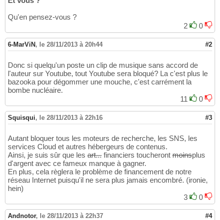
Et vous ?
Qu'en pensez-vous ?
2
0
6-MarViN
,
le 28/11/2013 à 20h44
#2
Donc si quelqu'un poste un clip de musique sans accord de
l'auteur sur Youtube, tout Youtube sera bloqué? La c'est plus le
bazooka pour dégommer une mouche, c'est carrément la
bombe nucléaire.
11
0
Squisqui
,
le 28/11/2013 à 22h16
#3
Autant bloquer tous les moteurs de recherche, les SNS, les
services Cloud et autres hébergeurs de contenus.
Ainsi, je suis sûr que les
art...
financiers toucheront
moins
plus
d'argent avec ce fameux manque à gagner.
En plus, cela règlera le problème de financement de notre
réseau Internet puisqu'il ne sera plus jamais encombré. (ironie,
hein)
3
0
Andnotor
,
le 28/11/2013 à 22h37
#4