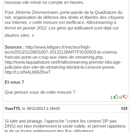
nouveau site miroir se compte en heures.
Pour Jérémie Zimmermann, porte-parole de la Quadrature du
net, organisation de défense des droits et libertés des citoyens
sur Internet, «
cette mesure est inefficace. Allostreaming a
fermé en janvier 2012. Les gens qui lutilisaient sont déjà sur
dautres sites.
»
Sources :
http://www.lefigaro.fr/secteur/high-
tech/2013/11/28/01007-20131128ARTFIG00503-le-cinema-
francais-porte-un-coup-aux-sites-de-streaming.php,
http://www.laquadrature.net/fr/allostreaming-premier-blocage-
judiciaire-dun-site-de-streaming-bientot-la-censure-privee,
http://t.co/NALMi6ZKwT
Et vous ?
Que pensez-vous de cette mesure ?
1
0
YvesT75
,
le 30/11/2013 à 18h02
#19
Si lutte anti piratage, l'approche "contre les centres"(IP pas
DNS) est bien évidemment la seule valide, et permet rappelons
le de se foutre entièrement des flux utilisateurs.