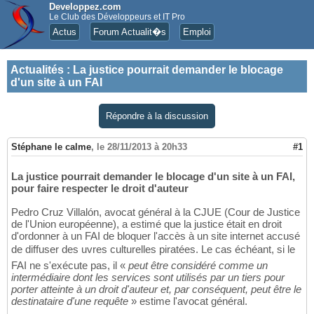
Developpez.com
Le Club des Développeurs et IT Pro
Actus
Forum Actualit�s
Emploi
Actualités
:
La justice pourrait demander le blocage
d'un site à un FAI
Répondre à la discussion
Stéphane le calme
,
le 28/11/2013 à 20h33
#1
La justice pourrait demander le blocage d'un site à un FAI,
pour faire respecter le droit d'auteur
Pedro Cruz Villalón, avocat général à la CJUE (Cour de Justice
de l'Union européenne), a estimé que la justice était en droit
d'ordonner à un FAI de bloquer l'accès à un site internet accusé
de diffuser des uvres culturelles piratées. Le cas échéant, si le
FAI ne s'exécute pas, il «
peut être considéré comme un
intermédiaire dont les services sont utilisés par un tiers pour
porter atteinte à un droit d'auteur et, par conséquent, peut être le
destinataire d'une requête
» estime l'avocat général.