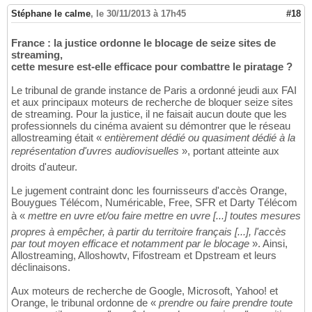
Stéphane le calme
,
le 30/11/2013 à 17h45
#18
France : la justice ordonne le blocage de seize sites de
streaming,
cette mesure est-elle efficace pour combattre le piratage ?
Le tribunal de grande instance de Paris a ordonné jeudi aux FAI
et aux principaux moteurs de recherche de bloquer seize sites
de streaming. Pour la justice, il ne faisait aucun doute que les
professionnels du cinéma avaient su démontrer que le réseau
allostreaming était «
entièrement dédié ou quasiment dédié à la
représentation d'uvres audiovisuelles
», portant atteinte aux
droits d'auteur.
Le jugement contraint donc les fournisseurs d'accès Orange,
Bouygues Télécom, Numéricable, Free, SFR et Darty Télécom
à «
mettre en uvre et/ou faire mettre en uvre [...] toutes mesures
propres à empêcher, à partir du territoire français [...], l'accès
par tout moyen efficace et notamment par le blocage
». Ainsi,
Allostreaming, Alloshowtv, Fifostream et Dpstream et leurs
déclinaisons.
Aux moteurs de recherche de Google, Microsoft, Yahoo! et
Orange, le tribunal ordonne de «
prendre ou faire prendre toute