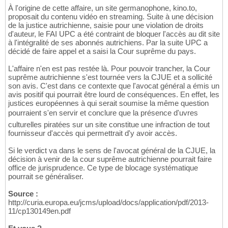
À l'origine de cette affaire, un site germanophone, kino.to,
proposait du contenu vidéo en streaming. Suite à une décision
de la justice autrichienne, saisie pour une violation de droits
d'auteur, le FAI UPC a été contraint de bloquer l'accès au dit site
à l'intégralité de ses abonnés autrichiens. Par la suite UPC a
décidé de faire appel et a saisi la Cour suprême du pays.
L'affaire n'en est pas restée là. Pour pouvoir trancher, la Cour
suprême autrichienne s'est tournée vers la CJUE et a sollicité
son avis. C'est dans ce contexte que l'avocat général a émis un
avis positif qui pourrait être lourd de conséquences. En effet, les
justices européennes à qui serait soumise la même question
pourraient s'en servir et conclure que la présence d'uvres
culturelles piratées sur un site constitue une infraction de tout
fournisseur d'accès qui permettrait d'y avoir accès.
Si le verdict va dans le sens de l'avocat général de la CJUE, la
décision à venir de la cour suprême autrichienne pourrait faire
office de jurisprudence. Ce type de blocage systématique
pourrait se généraliser.
Source :
http://curia.europa.eu/jcms/upload/docs/application/pdf/2013-
11/cp130149en.pdf