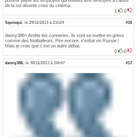
pouvoir payer les employés qui doivent être renvoyés à cause
de la soi disante crise du cinéma.
1
0
Squisqui
,
le 29/11/2013 à 21h24
#16
danny386> Arrête tes conneries, ils vont se mettre en grève
comme des footballeurs. Pire encore, s'enfuir en Russie !
Mais je crois que c'est un autre débat.
0
0
danny386
,
le 30/11/2013 à 16h47
#17