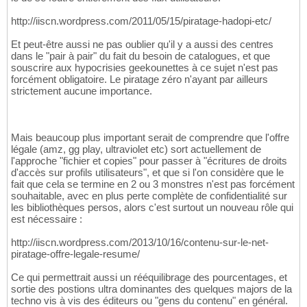
http://iiscn.wordpress.com/2011/05/15/piratage-hadopi-etc/
Et peut-être aussi ne pas oublier qu'il y a aussi des centres
dans le "pair à pair" du fait du besoin de catalogues, et que
souscrire aux hypocrisies geekounettes à ce sujet n'est pas
forcément obligatoire. Le piratage zéro n'ayant par ailleurs
strictement aucune importance.
Mais beaucoup plus important serait de comprendre que l'offre
légale (amz, gg play, ultraviolet etc) sort actuellement de
l'approche "fichier et copies" pour passer à "écritures de droits
d'accès sur profils utilisateurs", et que si l'on considère que le
fait que cela se termine en 2 ou 3 monstres n'est pas forcément
souhaitable, avec en plus perte complète de confidentialité sur
les bibliothèques persos, alors c'est surtout un nouveau rôle qui
est nécessaire :
http://iiscn.wordpress.com/2013/10/16/contenu-sur-le-net-
piratage-offre-legale-resume/
Ce qui permettrait aussi un rééquilibrage des pourcentages, et
sortie des postions ultra dominantes des quelques majors de la
techno vis à vis des éditeurs ou "gens du contenu" en général.