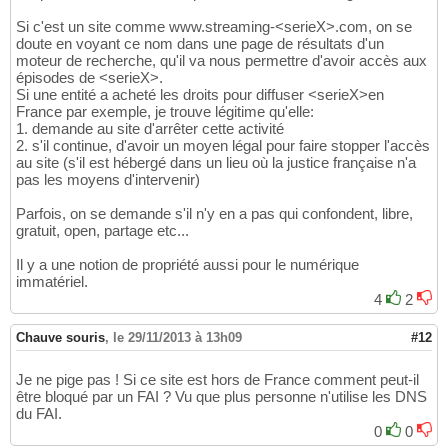
Si c'est un site comme www.streaming-<serieX>.com, on se
doute en voyant ce nom dans une page de résultats d'un
moteur de recherche, qu'il va nous permettre d'avoir accès aux
épisodes de <serieX>.
Si une entité a acheté les droits pour diffuser <serieX>en
France par exemple, je trouve légitime qu'elle:
1. demande au site d'arrêter cette activité
2. s'il continue, d'avoir un moyen légal pour faire stopper l'accès
au site (s'il est hébergé dans un lieu où la justice française n'a
pas les moyens d'intervenir)
Parfois, on se demande s'il n'y en a pas qui confondent, libre,
gratuit, open, partage etc...
Il y a une notion de propriété aussi pour le numérique
immatériel.
4
2
Chauve souris
,
le 29/11/2013 à 13h09
#12
Je ne pige pas ! Si ce site est hors de France comment peut-il
être bloqué par un FAI ? Vu que plus personne n'utilise les DNS
du FAI.
0
0