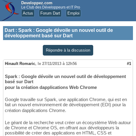
Developpez.com
Le Club des Développeurs et IT Pro
Actus
Forum Dart
Emploi
Dart
:
Spark : Google dévoile un nouvel outil de
développement basé sur Dart
Répondre à la discussion
Hinault Romaric
,
le 27/11/2013 à 12h56
#1
Spark : Google dévoile un nouvel outil de développement
basé sur Dart
pour la création dapplications Web Chrome
Google travaille sur Spark, une application Chrome, qui est en
fait un nouvel environnement de développement (EDI) pour la
création dapplications Chrome.
Le géant de la recherche veut créer un écosystème Web autour
de Chrome et Chrome OS, en offrant aux développeurs la
possibilité de créer des applications en HTML, CSS et