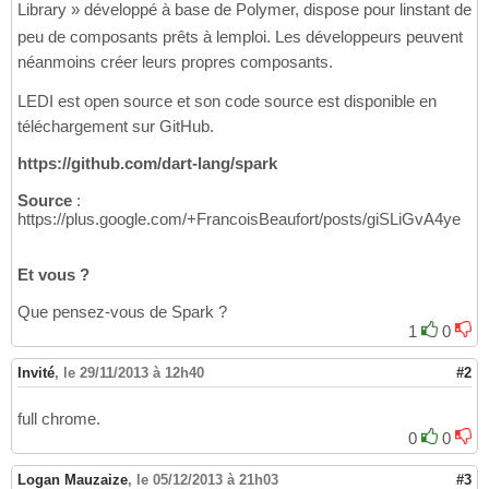
Library » développé à base de Polymer, dispose pour linstant de
peu de composants prêts à lemploi. Les développeurs peuvent
néanmoins créer leurs propres composants.
LEDI est open source et son code source est disponible en
téléchargement sur GitHub.
https://github.com/dart-lang/spark
Source
:
https://plus.google.com/+FrancoisBeaufort/posts/giSLiGvA4ye
Et vous ?
Que pensez-vous de Spark ?
1
0
Invité
,
le 29/11/2013 à 12h40
#2
full chrome.
0
0
Logan Mauzaize
,
le 05/12/2013 à 21h03
#3