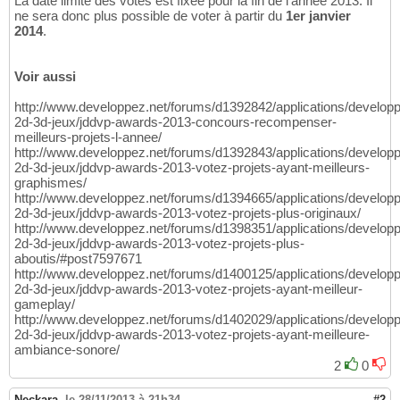
La date limite des votes est fixée pour la fin de l'année 2013. Il
ne sera donc plus possible de voter à partir du
1er janvier
2014
.
Voir aussi
http://www.developpez.net/forums/d1392842/applications/develop
2d-3d-jeux/jddvp-awards-2013-concours-recompenser-
meilleurs-projets-l-annee/
http://www.developpez.net/forums/d1392843/applications/develop
2d-3d-jeux/jddvp-awards-2013-votez-projets-ayant-meilleurs-
graphismes/
http://www.developpez.net/forums/d1394665/applications/develop
2d-3d-jeux/jddvp-awards-2013-votez-projets-plus-originaux/
http://www.developpez.net/forums/d1398351/applications/develop
2d-3d-jeux/jddvp-awards-2013-votez-projets-plus-
aboutis/#post7597671
http://www.developpez.net/forums/d1400125/applications/develop
2d-3d-jeux/jddvp-awards-2013-votez-projets-ayant-meilleur-
gameplay/
http://www.developpez.net/forums/d1402029/applications/develop
2d-3d-jeux/jddvp-awards-2013-votez-projets-ayant-meilleure-
ambiance-sonore/
2
0
Neckara
,
le 28/11/2013 à 21h34
#2