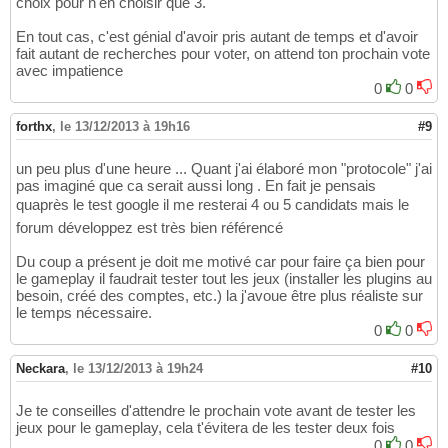
choix pour n'en choisir que 3.
En tout cas, c'est génial d'avoir pris autant de temps et d'avoir
fait autant de recherches pour voter, on attend ton prochain vote
avec impatience
0
0
forthx
,
le 13/12/2013 à 19h16
#9
un peu plus d'une heure ... Quant j'ai élaboré mon "protocole" j'ai
pas imaginé que ca serait aussi long . En fait je pensais
quaprès le test google il me resterai 4 ou 5 candidats mais le
forum développez est très bien référencé
Du coup a présent je doit me motivé car pour faire ça bien pour
le gameplay il faudrait tester tout les jeux (installer les plugins au
besoin, créé des comptes, etc.) la j'avoue être plus réaliste sur
le temps nécessaire.
0
0
Neckara
,
le 13/12/2013 à 19h24
#10
Je te conseilles d'attendre le prochain vote avant de tester les
jeux pour le gameplay, cela t'évitera de les tester deux fois
0
0