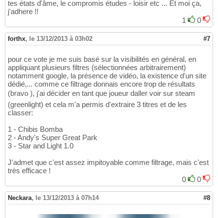
tes états d'âme, le compromis études - loisir etc ... Et moi ça,
j'adhere !!
1
0
forthx
,
le 13/12/2013 à 03h02
#7
pour ce vote je me suis basé sur la visibilités en général, en
appliquant plusieurs filtres (sélectionnées arbitrairement)
notamment google, la présence de vidéo, la existence d'un site
dédié,... comme ce filtrage donnais encore trop de résultats
(bravo ), j'ai décider en tant que joueur daller voir sur steam
(greenlight) et cela m'a permis d'extraire 3 titres et de les
classer:
1 - Chibis Bomba
2 - Andy's Super Great Park
3 - Star and Light 1.0
J'admet que c'est assez impitoyable comme filtrage, mais c'est
très efficace !
0
0
Neckara
,
le 13/12/2013 à 07h14
#8