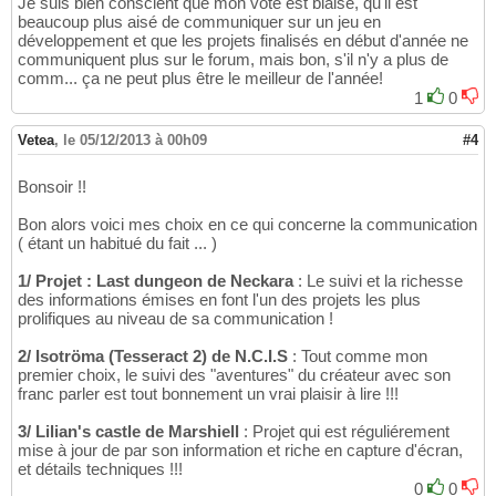
Je suis bien conscient que mon vote est biaisé, qu'il est
beaucoup plus aisé de communiquer sur un jeu en
développement et que les projets finalisés en début d'année ne
communiquent plus sur le forum, mais bon, s'il n'y a plus de
comm... ça ne peut plus être le meilleur de l'année!
1
0
Vetea
,
le 05/12/2013 à 00h09
#4
Bonsoir !!
Bon alors voici mes choix en ce qui concerne la communication
( étant un habitué du fait ... )
1/ Projet : Last dungeon de Neckara
: Le suivi et la richesse
des informations émises en font l'un des projets les plus
prolifiques au niveau de sa communication !
2/ Isotröma (Tesseract 2) de N.C.I.S
: Tout comme mon
premier choix, le suivi des "aventures" du créateur avec son
franc parler est tout bonnement un vrai plaisir à lire !!!
3/ Lilian's castle de Marshiell
: Projet qui est réguliérement
mise à jour de par son information et riche en capture d'écran,
et détails techniques !!!
0
0