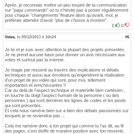
Après, je reconnais mettre un peu inspiré de ta communication
sur "papy commando" où tu n'hésite pas à poster régulièrement
pour chaque "changements"/feature alors qu'avant, moi, je
préférais attendre d'avoir "plus de choses à montrer".
0
0
Vetea
,
le 05/12/2013 à 16h24
#6
Je lis et je suis avec attention la plupart des projets présentés.
Je ne prend aucune base pour donner un avis nécessaire aux
votes et surtout pas la mienne.
Je réagis par ressenti au travers des explications et détails
techniques et aussi aux émotions qu'engendrent la réalisation
d'un projet de jeu vidéo qui sont, pour moi, tellement
importantes et enrichissantes !!
Car au delà de l'aspect technique et matérielle bien cartésien ,
on touche du doigt l'aspect humain de la personne ( ou des
personnes ) qui sont derrières les lignes de codes et les pixels
qui sont présentés.
Et cela nous ramène bien sur a bien des débats passionnés sur
lesquels je ne reviendrai pas ...
Cela me ramène donc a ton projet qui comme tu l'as dit, au fil
des pages, s'est étoffe de manière positive avec ton ressenti,