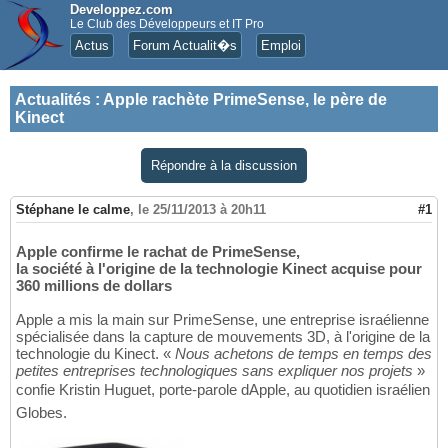
Developpez.com
Le Club des Développeurs et IT Pro
Actus
Forum Actualit�s
Emploi
Actualités
:
Apple rachète PrimeSense, le père de
Kinect
Répondre à la discussion
Stéphane le calme
,
le 25/11/2013 à 20h11
#1
Apple confirme le rachat de PrimeSense,
la société à l'origine de la technologie Kinect acquise pour
360 millions de dollars
Apple a mis la main sur PrimeSense, une entreprise israélienne
spécialisée dans la capture de mouvements 3D, à l'origine de la
technologie du Kinect. «
Nous achetons de temps en temps des
petites entreprises technologiques sans expliquer nos projets
»
confie Kristin Huguet, porte-parole dApple, au quotidien israélien
Globes.