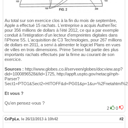
Au total sur son exercice clos à la fin du mois de septembre,
Apple a effectué 15 rachats. L'entreprise a acquis AuthenTec
pour 356 millions de dollars à l'été 2012, ce qui a par exemple
conduit à l'intégration d'un lecteur d'empreintes digitales dans
l'iPhone 5S. L'acquisition de C3 Technologies, pour 267 millions
de dollars en 2011, a servi à alimenter le logiciel Plans en vues
de villes en trois dimensions. Prime Sense fait partie des plus
importants rachats effectués par la firme au courant de son
exercice.
Sources :
http://www.globes.co.il/serveen/globes/docview.asp?
did=1000896528&fid=1725, http://appft.uspto.gov/netacgi/nph-
Parser?
Sect1=PTO1&Sect2=HITOFF&d=PG01&p=1&u=%2Fnetahtml%2
Et vous ?
Qu'en pensez-vous ?
2
0
CriPpLe
,
le 26/11/2013 à 10h42
#2