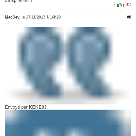
d'inspiration!!!
1
0
MacDev
,
le 27/11/2013 à 16h28
#8
Envoyé par
KEKE93