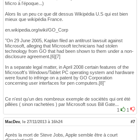
Micro à l'époque...)
Alors lis un peu ce que dit dessus Wikipédia U.S qui est bien
mieux que wikipédia France.
en.wikipedia.org/wiki/GO_Corp
"On 29 June 2005, Kaplan filed an antitrust lawsuit against
Microsoft, alleging that Microsoft technicians had stolen
technology from GO that had been shown to them under a non-
disclosure agreement.[6][7]
In a separate legal matter, in April 2008 certain features of the
Microsoft's Windows/Tablet PC operating system and hardware
were found to infringe on a patent by GO Corporation
concerning user interfaces for pen computers.[8]"
Ce n'est qu'un des nombreux exemple de sociétés qui ont été
pillées ( sinon rachetées ) par Microsoft sous Bill Gate...
1
1
MacDev
,
le 27/11/2013 à 16h24
#7
Après la mort de Steve Jobs, Apple semble être à court