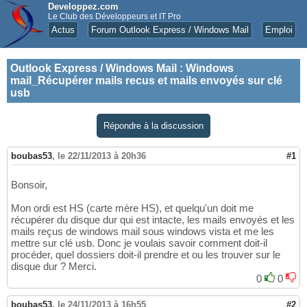
Developpez.com
Le Club des Développeurs et IT Pro
Actus
Forum Outlook Express / Windows Mail
Emploi
Outlook Express / Windows Mail
:
Windows
mail_Récupérer mails recus et mails envoyés sur clé
usb
Répondre à la discussion
boubas53
,
le 22/11/2013 à 20h36
#1
Bonsoir,
Mon ordi est HS (carte mère HS), et quelqu'un doit me
récupérer du disque dur qui est intacte, les mails envoyés et les
mails reçus de windows mail sous windows vista et me les
mettre sur clé usb. Donc je voulais savoir comment doit-il
procéder, quel dossiers doit-il prendre et ou les trouver sur le
disque dur ? Merci.
0
0
boubas53
,
le 24/11/2013 à 16h55
#2