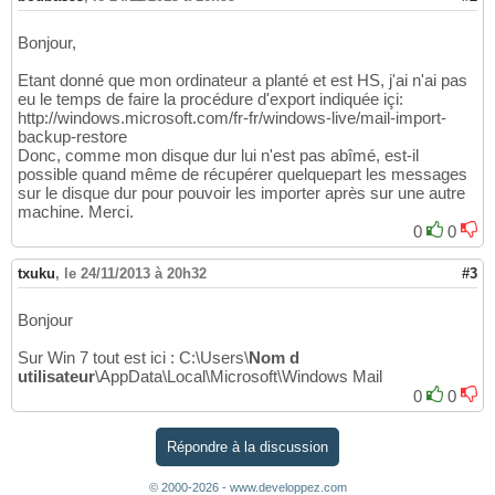
Bonjour,
Etant donné que mon ordinateur a planté et est HS, j'ai n'ai pas
eu le temps de faire la procédure d'export indiquée içi:
http://windows.microsoft.com/fr-fr/windows-live/mail-import-
backup-restore
Donc, comme mon disque dur lui n'est pas abîmé, est-il
possible quand même de récupérer quelquepart les messages
sur le disque dur pour pouvoir les importer après sur une autre
machine. Merci.
0
0
txuku
,
le 24/11/2013 à 20h32
#3
Bonjour
Sur Win 7 tout est ici : C:\Users\
Nom d
utilisateur
\AppData\Local\Microsoft\Windows Mail
0
0
Répondre à la discussion
© 2000-2026 - www.developpez.com