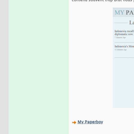
contenu souvent trop brut nous p
My Paperboy