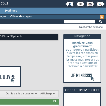
CLUB
Systèmes
tages
Offres de stages
Recherche avancée
Navigation
013 de l'Epitech
Inscrivez-vous
gratuitement
pour pouvoir participer,
suivre les réponses en
temps réel, voter pour
les messages, poser vos
propres questions et
recevoir la newsletter
Outils de la discussion
Affichage
#1