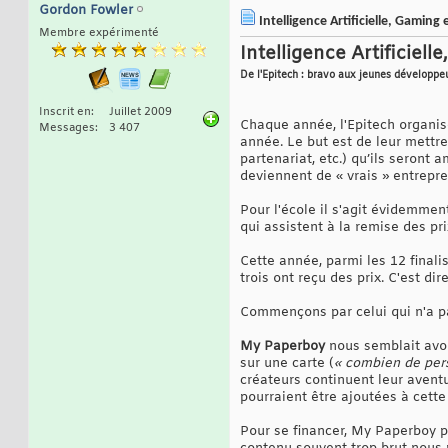
Gordon Fowler
Intelligence Artificielle, Gaming
Membre expérimenté
Intelligence Artificiel
De l'Epitech : bravo aux jeunes développe
Inscrit en
Juillet 2009
Chaque année, l'Epitech organis
Messages
3 407
année. Le but est de leur mettre
partenariat, etc.) qu’ils seront
deviennent de « vrais » entrepre
Pour l'école il s'agit évidemmen
qui assistent à la remise des pri
Cette année, parmi les 12 finali
trois ont reçu des prix. C'est d
Commençons par celui qui n'a p
My Paperboy
nous semblait avoir
sur une carte (
« combien de per
créateurs continuent leur avent
pourraient être ajoutées à cette
Pour se financer, My Paperboy pr