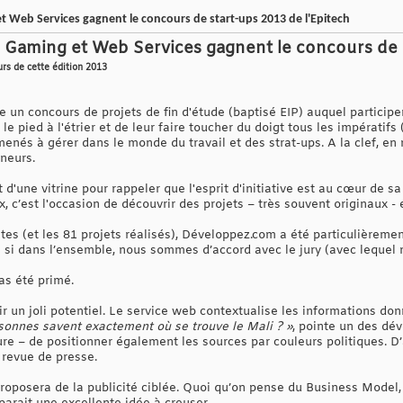
 et Web Services gagnent le concours de start-ups 2013 de l'Epitech
le, Gaming et Web Services gagnent le concours de 
urs de cette édition 2013
e un concours de projets de fin d'étude (baptisé EIP) auquel partici
 le pied à l'étrier et de leur faire toucher du doigt tous les impérati
 amenés à gérer dans le monde du travail et des strat-ups. A la clef, 
neurs.
t d'une vitrine pour rappeler que l'esprit d'initiative est au cœur de 
x, c’est l'occasion de découvrir des projets – très souvent originaux -
stes (et les 81 projets réalisés), Développez.com a été particulièremen
ire si dans l’ensemble, nous sommes d’accord avec le jury (avec lequel 
as été primé.
 un joli potentiel. Le service web contextualise les informations donn
sonnes savent exactement où se trouve le Mali ? »
, pointe un des dév
ure – de positionner également les sources par couleurs politiques. D
 revue de presse.
oposera de la publicité ciblée. Quoi qu’on pense du Business Model, a