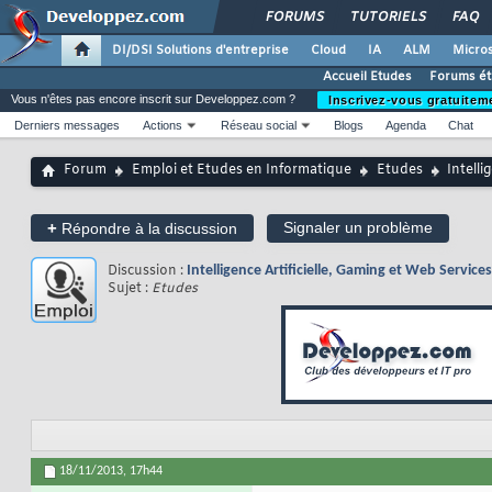
FORUMS
TUTORIELS
FAQ
DI/DSI Solutions d'entreprise
Cloud
IA
ALM
Micros
Accueil Etudes
Forums ét
Vous n'êtes pas encore inscrit sur Developpez.com ?
Inscrivez-vous gratuitem
Derniers messages
Actions
Réseau social
Blogs
Agenda
Chat
Forum
Emploi et Etudes en Informatique
Etudes
Intelli
+
Signaler un problème
Répondre à la discussion
Discussion :
Intelligence Artificielle, Gaming et Web Service
Sujet :
Etudes
18/11/2013,
17h44