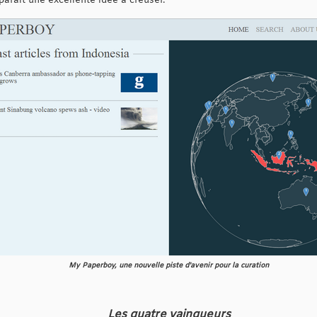
arait une excellente idée à creuser.
My Paperboy, une nouvelle piste d'avenir pour la curation
Les quatre vainqueurs