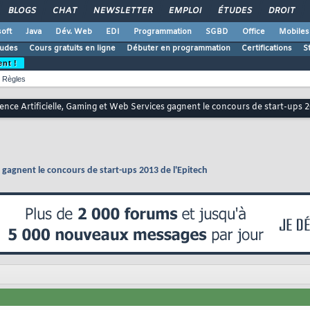
BLOGS
CHAT
NEWSLETTER
EMPLOI
ÉTUDES
DROIT
oft
Java
Dév. Web
EDI
Programmation
SGBD
Office
Mobiles
udes
Cours gratuits en ligne
Débuter en programmation
Certifications
S
ent !
Règles
gence Artificielle, Gaming et Web Services gagnent le concours de start-ups 2
s gagnent le concours de start-ups 2013 de l'Epitech