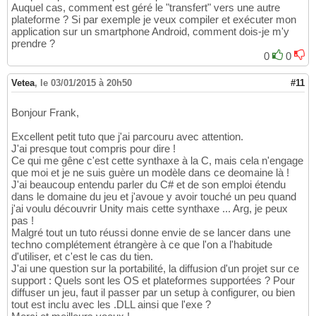
Auquel cas, comment est géré le "transfert" vers une autre
plateforme ? Si par exemple je veux compiler et exécuter mon
application sur un smartphone Android, comment dois-je m'y
prendre ?
0
0
Vetea
,
le 03/01/2015 à 20h50
#11
Bonjour Frank,
Excellent petit tuto que j'ai parcouru avec attention.
J'ai presque tout compris pour dire !
Ce qui me gêne c'est cette synthaxe à la C, mais cela n'engage
que moi et je ne suis guère un modèle dans ce deomaine là !
J'ai beaucoup entendu parler du C# et de son emploi étendu
dans le domaine du jeu et j'avoue y avoir touché un peu quand
j'ai voulu découvrir Unity mais cette synthaxe ... Arg, je peux
pas !
Malgré tout un tuto réussi donne envie de se lancer dans une
techno complétement étrangère à ce que l'on a l'habitude
d'utiliser, et c'est le cas du tien.
J'ai une question sur la portabilité, la diffusion d'un projet sur ce
support : Quels sont les OS et plateformes supportées ? Pour
diffuser un jeu, faut il passer par un setup à configurer, ou bien
tout est inclu avec les .DLL ainsi que l'exe ?