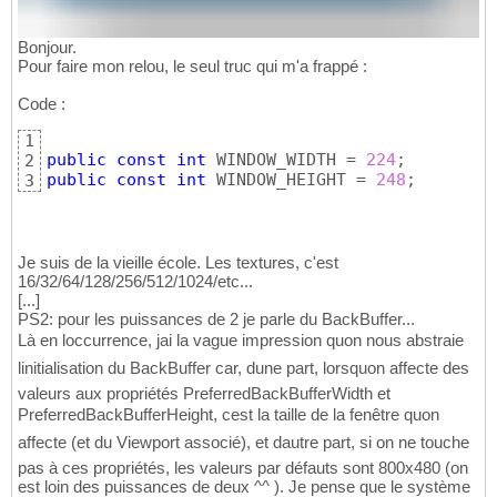
Bonjour.
Pour faire mon relou, le seul truc qui m'a frappé :
Code :
1
public
const
int
 WINDOW_WIDTH = 
224
2
public
const
int
 WINDOW_HEIGHT = 
248
;
3
Je suis de la vieille école. Les textures, c'est
16/32/64/128/256/512/1024/etc...
[...]
PS2: pour les puissances de 2 je parle du BackBuffer...
Là en loccurrence, jai la vague impression quon nous abstraie
linitialisation du BackBuffer car, dune part, lorsquon affecte des
valeurs aux propriétés PreferredBackBufferWidth et
PreferredBackBufferHeight, cest la taille de la fenêtre quon
affecte (et du Viewport associé), et dautre part, si on ne touche
pas à ces propriétés, les valeurs par défauts sont 800x480 (on
est loin des puissances de deux ^^ ). Je pense que le système