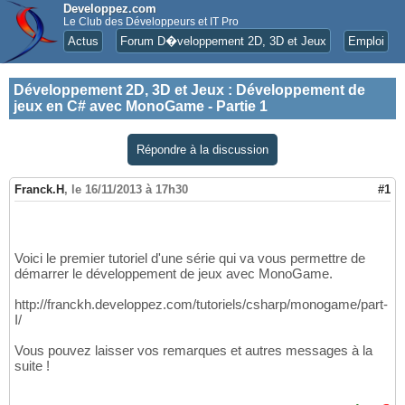
Developpez.com
Le Club des Développeurs et IT Pro
Actus
Forum D�veloppement 2D, 3D et Jeux
Emploi
Développement 2D, 3D et Jeux
:
Développement de
jeux en C# avec MonoGame - Partie 1
Répondre à la discussion
Franck.H
,
le 16/11/2013 à 17h30
#1
Voici le premier tutoriel d'une série qui va vous permettre de
démarrer le développement de jeux avec MonoGame.
http://franckh.developpez.com/tutoriels/csharp/monogame/part-
I/
Vous pouvez laisser vos remarques et autres messages à la
suite !