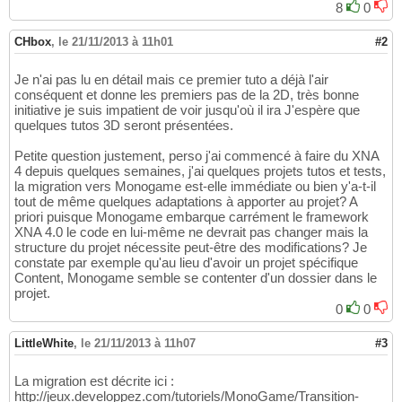
8
0
CHbox
,
le 21/11/2013 à 11h01
#2
Je n'ai pas lu en détail mais ce premier tuto a déjà l'air
conséquent et donne les premiers pas de la 2D, très bonne
initiative je suis impatient de voir jusqu'où il ira J'espère que
quelques tutos 3D seront présentées.
Petite question justement, perso j'ai commencé à faire du XNA
4 depuis quelques semaines, j'ai quelques projets tutos et tests,
la migration vers Monogame est-elle immédiate ou bien y'a-t-il
tout de même quelques adaptations à apporter au projet? A
priori puisque Monogame embarque carrément le framework
XNA 4.0 le code en lui-même ne devrait pas changer mais la
structure du projet nécessite peut-être des modifications? Je
constate par exemple qu'au lieu d'avoir un projet spécifique
Content, Monogame semble se contenter d'un dossier dans le
projet.
0
0
LittleWhite
,
le 21/11/2013 à 11h07
#3
La migration est décrite ici :
http://jeux.developpez.com/tutoriels/MonoGame/Transition-