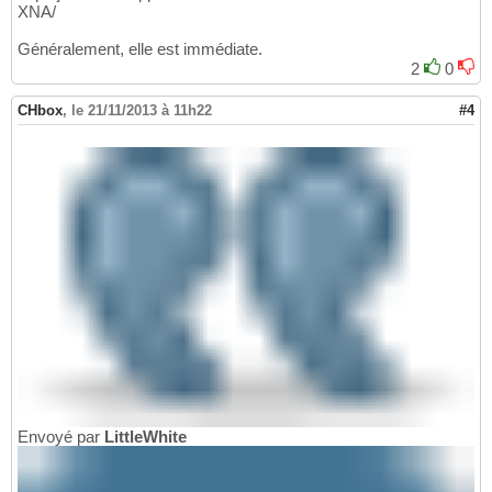
XNA/
Généralement, elle est immédiate.
2
0
CHbox
,
le 21/11/2013 à 11h22
#4
Envoyé par
LittleWhite