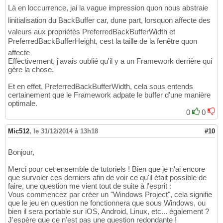
Là en loccurrence, jai la vague impression quon nous abstraie
linitialisation du BackBuffer car, dune part, lorsquon affecte des
valeurs aux propriétés PreferredBackBufferWidth et
PreferredBackBufferHeight, cest la taille de la fenêtre quon
affecte
Effectivement, j'avais oublié qu'il y a un Framework derrière qui
gère la chose.
Et en effet, PreferredBackBufferWidth, cela sous entends
certainement que le Framework adpate le buffer d'une manière
optimale.
0
0
Mic512
,
le 31/12/2014 à 13h18
#10
Bonjour,
Merci pour cet ensemble de tutoriels ! Bien que je n'ai encore
que survoler ces derniers afin de voir ce qu'il était possible de
faire, une question me vient tout de suite à l'esprit :
Vous commencez par créer un "Windows Project", cela signifie
que le jeu en question ne fonctionnera que sous Windows, ou
bien il sera portable sur iOS, Android, Linux, etc... également ?
J'espère que ce n'est pas une question redondante !