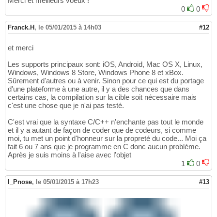
Merci et meilleurs voeux !
0
0
Franck.H
,
le 05/01/2015 à 14h03
#12
et merci
Les supports principaux sont: iOS, Android, Mac OS X, Linux,
Windows, Windows 8 Store, Windows Phone 8 et xBox.
Sûrement d'autres ou à venir. Sinon pour ce qui est du portage
d'une plateforme à une autre, il y a des chances que dans
certains cas, la compilation sur la cible soit nécessaire mais
c'est une chose que je n'ai pas testé.
C'est vrai que la syntaxe C/C++ n'enchante pas tout le monde
et il y a autant de façon de coder que de codeurs, si comme
moi, tu met un point d'honneur sur la propreté du code... Moi ça
fait 6 ou 7 ans que je programme en C donc aucun problème.
Après je suis moins à l'aise avec l'objet
1
0
I_Pnose
,
le 05/01/2015 à 17h23
#13