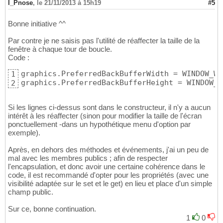
I_Pnose
,
le 21/11/2013 à 15h19
#5
Bonne initiative ^^
Par contre je ne saisis pas l'utilité de réaffecter la taille de la
fenêtre à chaque tour de boucle.
Code :
graphics.PreferredBackBufferWidth = WINDOW_WID
1
graphics.PreferredBackBufferHeight = WINDOW_H
2
Si les lignes ci-dessus sont dans le constructeur, il n'y a aucun
intérêt à les réaffecter (sinon pour modifier la taille de l'écran
ponctuellement -dans un hypothétique menu d'option par
exemple).
Après, en dehors des méthodes et événements, j'ai un peu de
mal avec les membres publics ; afin de respecter
l'encapsulation, et donc avoir une certaine cohérence dans le
code, il est recommandé d'opter pour les propriétés (avec une
visibilité adaptée sur le set et le get) en lieu et place d'un simple
champ public.
Sur ce, bonne continuation.
1
0