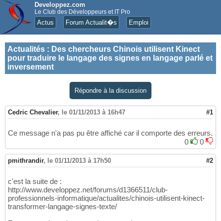
Developpez.com
Le Club des Développeurs et IT Pro
Actus
Forum Actualit�s
Emploi
Actualités
:
Des chercheurs Chinois utilisent Kinect
pour traduire le langage des signes en langage parlé et
inversement
Répondre à la discussion
Cedric Chevalier
,
le 01/11/2013 à 16h47
#1
Ce message n'a pas pu être affiché car il comporte des erreurs.
0
0
pmithrandir
,
le 01/11/2013 à 17h50
#2
c'est la suite de :
http://www.developpez.net/forums/d1366511/club-
professionnels-informatique/actualites/chinois-utilisent-kinect-
transformer-langage-signes-texte/