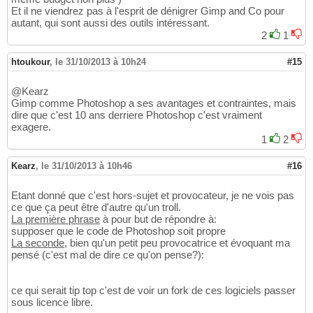
Et il ne viendrez pas à l'esprit de dénigrer Gimp and Co pour
autant, qui sont aussi des outils intéressant.
2
1
htoukour
,
le 31/10/2013 à 10h24
#15
@Kearz
Gimp comme Photoshop a ses avantages et contraintes, mais
dire que c'est 10 ans derriere Photoshop c'est vraiment
exagere.
1
2
Kearz
,
le 31/10/2013 à 10h46
#16
Etant donné que c'est hors-sujet et provocateur, je ne vois pas
ce que ça peut être d'autre qu'un troll.
La première phrase
à pour but de répondre à:
supposer que le code de Photoshop soit propre
La seconde
, bien qu'un petit peu provocatrice et évoquant ma
pensé (c'est mal de dire ce qu'on pense?):
ce qui serait tip top c'est de voir un fork de ces logiciels passer
sous licence libre.