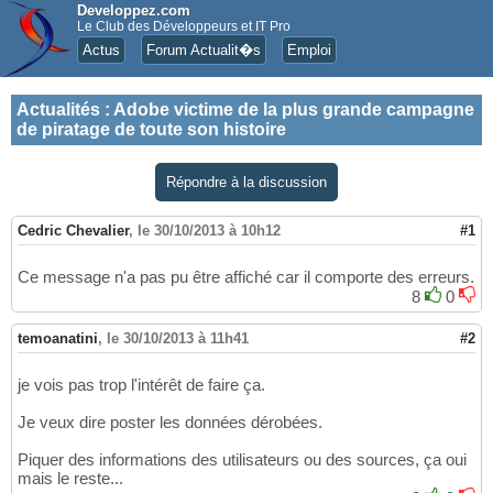
Developpez.com
Le Club des Développeurs et IT Pro
Actus
Forum Actualit�s
Emploi
Actualités
:
Adobe victime de la plus grande campagne
de piratage de toute son histoire
Répondre à la discussion
Cedric Chevalier
,
le 30/10/2013 à 10h12
#1
Ce message n'a pas pu être affiché car il comporte des erreurs.
8
0
temoanatini
,
le 30/10/2013 à 11h41
#2
je vois pas trop l'intérêt de faire ça.
Je veux dire poster les données dérobées.
Piquer des informations des utilisateurs ou des sources, ça oui
mais le reste...