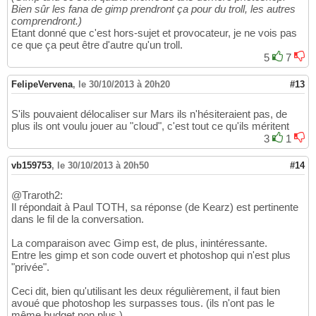
Bien sûr les fana de gimp prendront ça pour du troll, les autres
comprendront.)
Etant donné que c'est hors-sujet et provocateur, je ne vois pas
ce que ça peut être d'autre qu'un troll.
5
7
FelipeVervena
,
le 30/10/2013 à 20h20
#13
S'ils pouvaient délocaliser sur Mars ils n'hésiteraient pas, de
plus ils ont voulu jouer au "cloud", c'est tout ce qu'ils méritent
3
1
vb159753
,
le 30/10/2013 à 20h50
#14
@Traroth2:
Il répondait à Paul TOTH, sa réponse (de Kearz) est pertinente
dans le fil de la conversation.
La comparaison avec Gimp est, de plus, inintéressante.
Entre les gimp et son code ouvert et photoshop qui n'est plus
"privée".
Ceci dit, bien qu'utilisant les deux régulièrement, il faut bien
avoué que photoshop les surpasses tous. (ils n'ont pas le
même budget non plus )