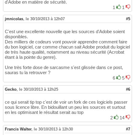
d'Adobe en matière de sécurité.
1
1
jmnicolas
,
le 30/10/2013 à 12h07
#5
C'est une excellente nouvelle que les sources d'Adobe soient
disponibles.
Des milliers de codeurs vont pouvoir apprendre comment faire
du bon logiciel, car comme chacun sait Adobe produit du logiciel
de très haute qualité, notamment au niveau sécurité (Acrobat
étant à la pointe du genre).
Une très forte dose de sarcasme s'est glissée dans ce post,
sauras tu la retrouver ?
6
5
Gecko
,
le 30/10/2013 à 12h25
#6
ce qui serait tip top c'est de voir un fork de ces logiciels passer
sous licence libre. En bidouillant un peu les sources et surtout
en les optimisant le résultat serait au top
2
14
Francis Walter
,
le 30/10/2013 à 12h30
#7