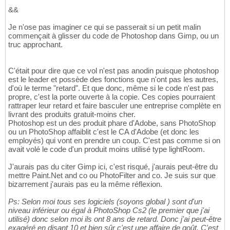
&&
Je n'ose pas imaginer ce qui se passerait si un petit malin
commençait à glisser du code de Photoshop dans Gimp, ou un
truc approchant.
C'était pour dire que ce vol n'est pas anodin puisque photoshop
est le leader et possède des fonctions que n'ont pas les autres,
d'où le terme "retard". Et que donc, même si le code n'est pas
propre, c'est la porte ouverte à la copie. Ces copies pourraient
rattraper leur retard et faire basculer une entreprise complète en
livrant des produits gratuit-moins cher.
Photoshop est un des produit phare d'Adobe, sans PhotoShop
ou un PhotoShop affaiblit c'est le CA d'Adobe (et donc les
employés) qui vont en prendre un coup. C'est pas comme si on
avait volé le code d'un produit moins utilisé type lightRoom.
J'aurais pas du citer Gimp ici, c'est risqué, j'aurais peut-être du
mettre Paint.Net and co ou PhotoFilter and co. Je suis sur que
bizarrement j'aurais pas eu la même réflexion.
Ps: Selon moi tous ses logiciels (soyons global ) sont d'un
niveau inférieur ou égal à PhotoShop Cs2 (le premier que j'ai
utilisé) donc selon moi ils ont 8 ans de retard. Donc j'ai peut-être
exagéré en disant 10 et bien sûr c'est une affaire de goût. C'est