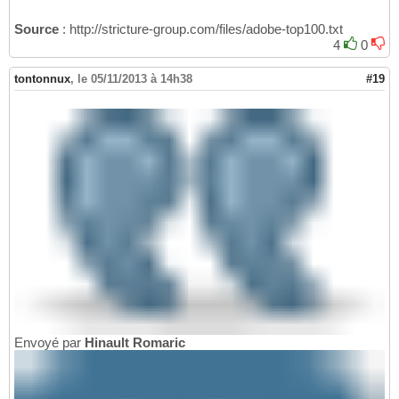
Source
: http://stricture-group.com/files/adobe-top100.txt
4
0
tontonnux
,
le 05/11/2013 à 14h38
#19
Envoyé par
Hinault Romaric